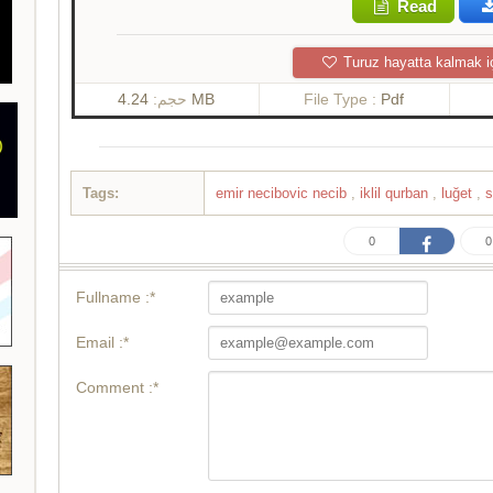
Read
Turuz hayatta kalmak i
حجم:
4.24 MB
File Type :
Pdf
Tags:
emir necibovic necib
,
iklil qurban
,
luğet
,
0
0
Fullname :*
Email :*
Comment :*