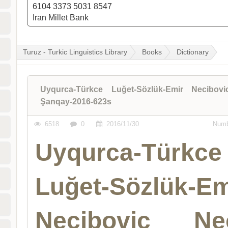
6104 3373 5031 8547
Iran Millet Bank
Turuz - Turkic Linguistics Library
Books
Dictionary
Uyqurca-Türkce Luğet-Sözlük-Emir Necibovic
Şanqay-2016-623s
6518
0
2016/11/30
Numb
Uyqurca-Türkce
Luğet-Sözlük-Em
Necibovic Nec