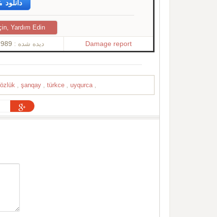
دانلود
çin, Yardım Edin
989
دیده شده :
Damage report
sözlük
,
şanqay
,
türkce
,
uyqurca
,