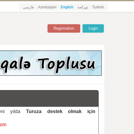
فارسی
Azerbaijani
English
تورکجه
Turkish
Registration
Login
yeni yılda
Turuza destek olmak için
com