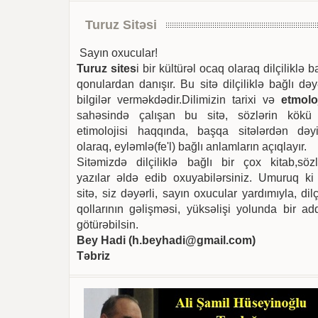
Turuz Sitəsi
Sayın oxucular!
Turuz sites
i bir kültürəl ocaq olaraq dilçiliklə b
qonulardan danışır. Bu sitə dilçiliklə bağlı dəy
bilgilər verməkdədir.Dilimizin tarixi və
etmoloj
sahəsində çalışan bu sitə, sözlərin kökü
etimolojisi haqqında, başqa sitələrdən dəyi
olaraq, eyləmlə(fe'l) bağlı anlamların açıqlayır.
Sitəmizdə dilçiliklə bağlı bir çox kitab,sözl
yazılar əldə edib oxuyabilərsiniz. Umuruq ki
sitə, siz dəyərli, sayın oxucular yardımıyla, dilç
qollarının gəlişməsi, yüksəlişi yolunda bir ad
götürəbilsin.
Bey Hadi (
h.beyhadi@gmail.com
)
Təbriz