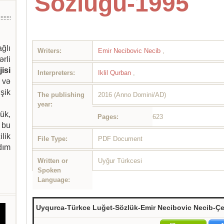
Sözlügü-1995
ağlı
Writers:
Emir Necibovic Necib
,
ərli
isi
Interpreters:
Iklil Qurban
,
 və
şik
The publishing
2016 (Anno Domini/AD)
year:
ük,
Pages:
623
 bu
ilik
File Type:
PDF Document
dım
Written or
Uyğur Türkcesi
Spoken
Language:
Uyqurca-Türkce Luğet-Sözlük-Emir Necibovic Necib-Çe