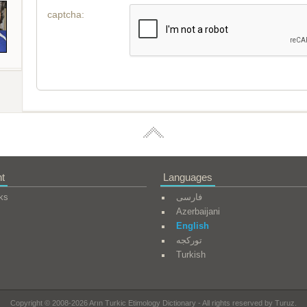
captcha:
t
Languages
ks
فارسی
Azerbaijani
English
تورکجه
Turkish
Copyright © 2008-2026 Arın Turkic Etimology Dictionary - All rights reserved by Turuz.