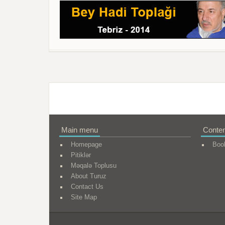
Main menu
Conten
Homepage
Boo
Pitiklər
Məqalə Toplusu
About Turuz
Contact Us
Site Map