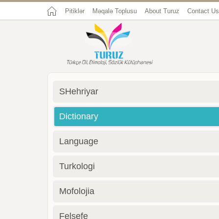
Pitiklər
Məqalə Toplusu
About Turuz
Contact Us
SHehriyar
Dictionary
Language
Turkologi
Mofolojia
Felsefe