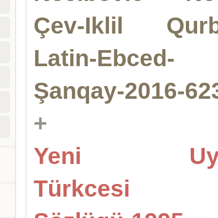
Çev-Iklil Qurb
Latin-Ebced-
Şanqay-2016-62
+
Yeni Uyq
Türkcesi