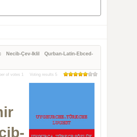
 Necib-Çev-Iklil Qurban-Latin-Ebced-
er of votes
1
Voting results
5
ir
ib-