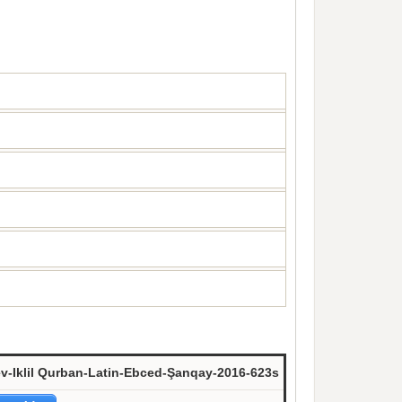
v-Iklil Qurban-Latin-Ebced-Şanqay-2016-623s