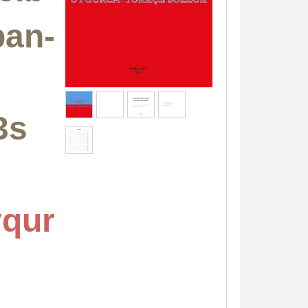
an-
3s
ur