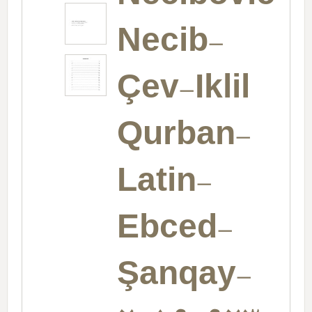
Necib-
Çev-Iklil
Qurban-
Latin-
Ebced-
Şanqay-