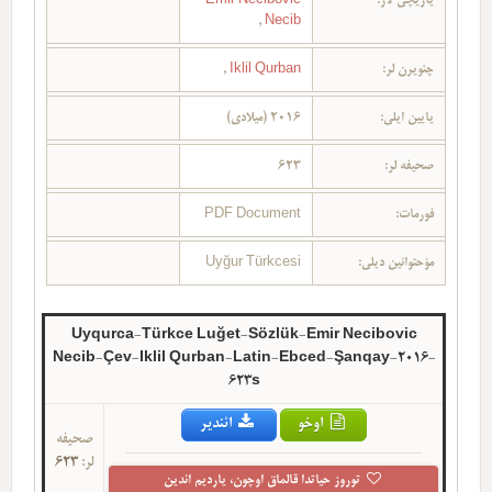
یازیچی لار:
Emir Necibovic
,
Necib
چئویرن لر:
Iklil Qurban
,
یایین ایلی:
2016 (میلادی)
صحیفه لر:
623
فورمات:
PDF Document
مؤحتوانین دیلی:
Uyğur Türkcesi
Uyqurca-Türkce Luğet-Sözlük-Emir Necibovic
Necib-Çev-Iklil Qurban-Latin-Ebced-Şanqay-2016-
623s
اوخو
ائندیر
صحیفه
لر:
623
توروز حیاتدا قالماق اوچون، یاردیم ائدین