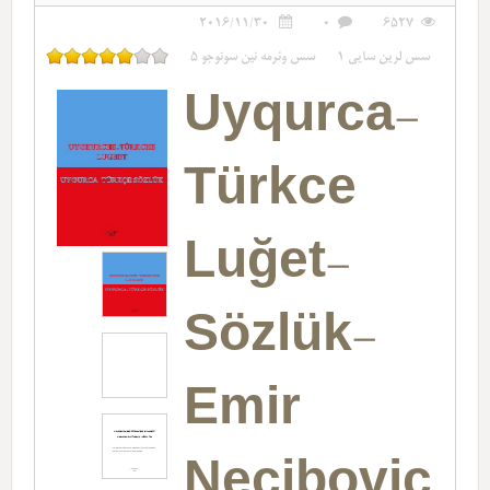
2016/11/30
0
6527
سس لرین سایی
1
سس وئرمه نین سونوجو
5
Uyqurca-
Türkce
Luğet-
Sözlük-
Emir
Necibovic