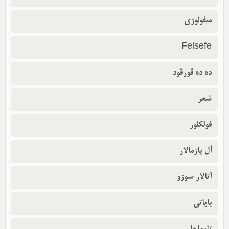
میفولوژی
Felsefe
ده ده قورقود
شعر
فولکلور
أل یازمالار
آتالار سوزو
بایاتی