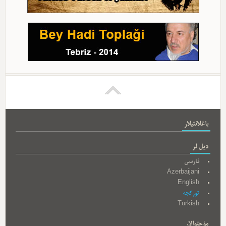
باغلانتیلار
دیل لر
فارسی
Azerbaijani
English
تورکجه
Turkish
مؤحتوالار