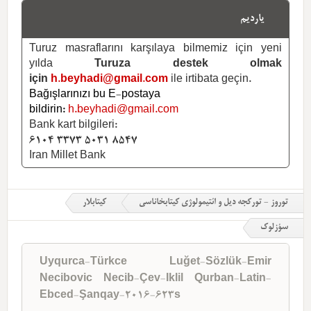
یاردیم
Turuz masraflarını karşılaya bilmemiz için yeni
yılda
Turuza destek olmak
için
h.beyhadi@gmail.com
ile irtibata geçin.
Bağışlarınızı bu E-postaya
bildirin:
h.beyhadi@gmail.com
Bank kart bilgileri:
6104 3373 5031 8547
Iran Millet Bank
توروز - تورکجه دیل و ائتیمولوژی کیتابخاناسی
کیتابلار
سؤزلوک
Uyqurca-Türkce Luğet-Sözlük-Emir
Necibovic Necib-Çev-Iklil Qurban-Latin-
Ebced-Şanqay-2016-623s