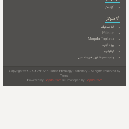
کیتابلار
آنا مئنولار
آنا صحیفه
Pitiklər
Məqalə Toplusu
بیزه گؤره
ایلتیشیم
وئب صحیفه نین خریطه سی
Copyright © 2008-2026 Arın Turkic Etimology Dictionary - All rights reserved by
Turuz.
Powered by
Sapdal.Com
© Developed by
Sapdal.Com