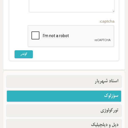
captcha:
استاد شهریار
سؤزلوک
تورکولوژی
دیل و دیلچیلیک