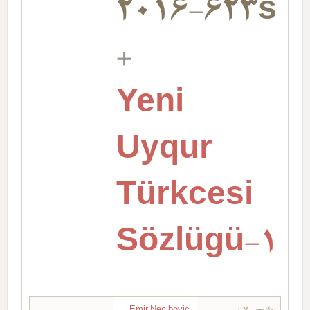
2016-623s
+
Yeni
Uyqur
Türkcesi
Sözlügü-19