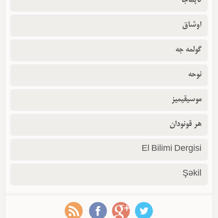
تاپماجا
اوشاق
گولمه جه
نوحه
موسیقیمیز
هر قونودان
El Bilimi Dergisi
Şəkil