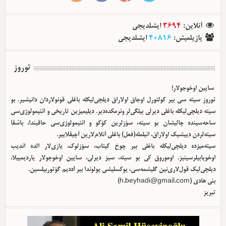
آنلاین
:
3694
ایشلدیجی
یازیلمیش
:
40816
ایشلدیجی
توروز
سایین اوخوجولار!
توروز سیته سی بیر کولتورل اوجاق اولا‌راق دیلچی‌لیکله باغلی قونولاردان دانیشیر. بو
سیته دیلچی‌لیکله باغلی دیرلی بیلگی‌لر وئرمکده‌دیر. دیلیمیزین تاریخی و ائتیمولوژی‌سی
ساحه‌سینده چالیشان بو سیته، سؤزلرین کؤکو و ائتیمولوژی‌سی حاقیندا، باشقا
سیته‌لردن دییشیک اولا‌راق، ائیلمله(فعل) باغلی آنلام‌لارین آچیقلاییر.
سیته‌میزده دیلچی‌لیکله باغلی بیر چوخ کیتاب، سؤزلوک، یازی‌لار الده ائدیب
اوخویابیلرسینیز. اوموروق کی بو سیته، سیز دیرلی، سایین اوخوجولار یاردیمییلا،
دیلچی‌لیک قول‌لاری‌نین گلیشمه‌سی، یوکسلیشی یولوندا بیر آددیم گؤتوربیلسین.
بئی هادی (
h.beyhadi@gmail.com
)
تبریز