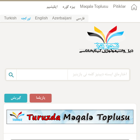
Pitiklər
Məqalə Toplusu
بیزه گؤره
ایلتیشیم
فارسی
Azerbaijani
English
تورکجه
Turkish
یازیلما
گیریش