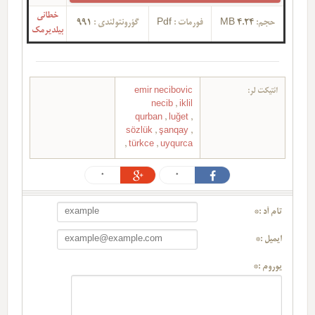
خطانی
حجم:
4.24 MB
فورمات :
Pdf
گؤرونتولندی :
991
بیلدیرمک
ائتیکت لر:
emir necibovic
necib
,
iklil
qurban
,
luğet
,
sözlük
,
şanqay
,
,
türkce
,
uyqurca
0
0
تام آد :*
ایمیل :*
یوروم :*