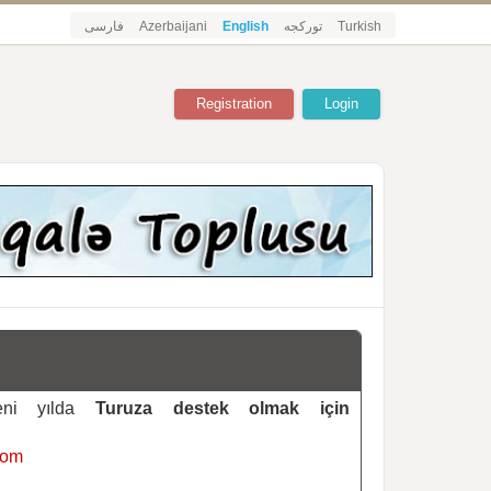
فارسی
Azerbaijani
English
تورکجه
Turkish
Registration
Login
yeni yılda
Turuza destek olmak için
com