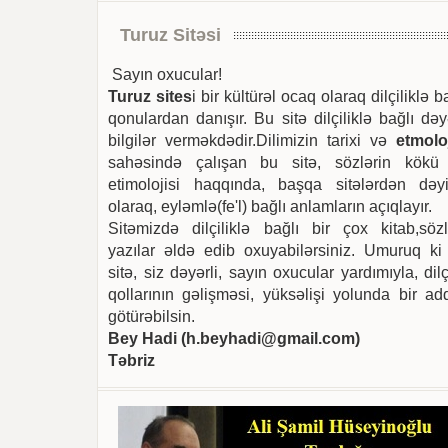
Turuz Sitəsi
Sayın oxucular!
Turuz sites
i bir kültürəl ocaq olaraq dilçiliklə b
qonulardan danışır. Bu sitə dilçiliklə bağlı dəy
bilgilər verməkdədir.Dilimizin tarixi və
etmoloj
sahəsində çalışan bu sitə, sözlərin kökü
etimolojisi haqqında, başqa sitələrdən dəyi
olaraq, eyləmlə(fe'l) bağlı anlamların açıqlayır.
Sitəmizdə dilçiliklə bağlı bir çox kitab,sözl
yazılar əldə edib oxuyabilərsiniz. Umuruq ki
sitə, siz dəyərli, sayın oxucular yardımıyla, dilç
qollarının gəlişməsi, yüksəlişi yolunda bir ad
götürəbilsin.
Bey Hadi (
h.beyhadi@gmail.com
)
Təbriz