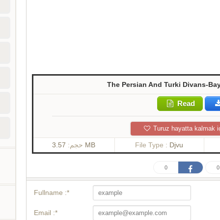
The Persian And Turki Divans-B
Read
Turuz hayatta kalmak i
حجم:
3.57 MB
File Type :
Djvu
0
0
Fullname :*
Email :*