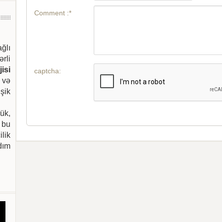
Comment :*
ağlı
ərli
isi
captcha:
 və
şik
ük,
 bu
ilik
dım