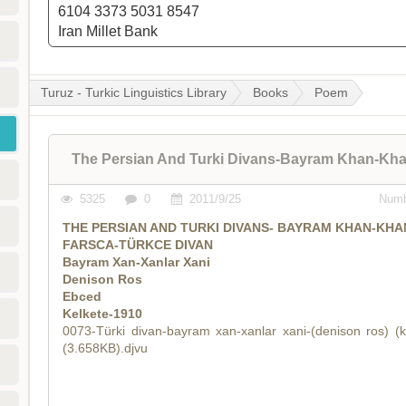
6104 3373 5031 8547
Iran Millet Bank
Turuz - Turkic Linguistics Library
Books
Poem
The Persian And Turki Divans-Bayram Khan-Kh
5325
0
2011/9/25
Numb
THE PERSIAN AND TURKI DIVANS- BAYRAM KHAN-KH
FARSCA-TÜRKCE DIVAN
Bayram Xan-Xanlar Xani
Denison Ros
Ebced
Kelkete-1910
0073-Türki divan-bayram xan-xanlar xani-(denison ros) (k
(3.658KB).djvu