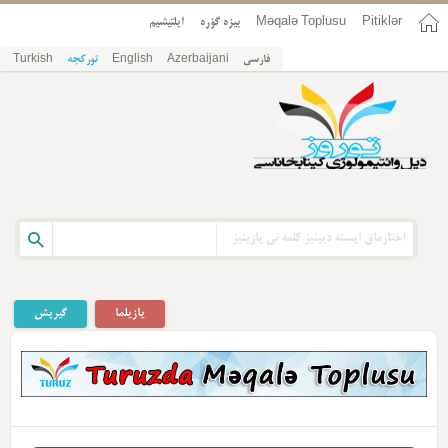
Pitiklər
Məqalə Toplusu
بیزه گؤره
ایلتیشیم
فارسی
Azerbaijani
English
تورکجه
Turkish
یازیلما
گیریش