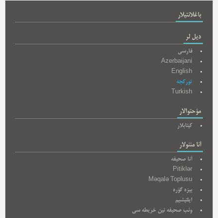
باغلانتیلار
دیل لر
فارسی
Azerbaijani
English
تورکجه
Turkish
مؤحتوالار
کیتابلار
آنا مئنولار
آنا صحیفه
Pitiklər
Məqalə Toplusu
بیزه گؤره
ایلتیشیم
وئب صحیفه نین خریطه سی