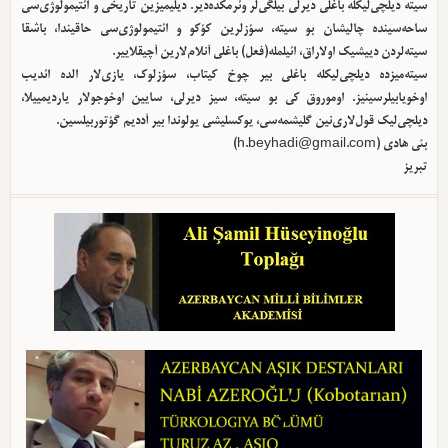
سیته دیلچی‌لیکله باغلی دیرلی بیلگی‌لر وئرمکده‌دیر. دیلیمیزین تاریخی و ائتیمولوژی‌سی
ساحه‌سینده چالیشان بو سیته، سؤزلرین کؤکو و ائتیمولوژی‌سی حاقیندا، باشقا
سیته‌لردن دییشیک اولا‌راق، ائیلمله(فعل) باغلی آنلام‌لارین آچیقلاییر.
سیته‌میزده دیلچی‌لیکله باغلی بیر چوخ کیتاب، سؤزلوک، یازی‌لار الده ائدیب
اوخویابیلرسینیز. اوموروق کی بو سیته، سیز دیرلی، سایین اوخوجولار یاردیمییلا،
دیلچی‌لیک قول‌لاری‌نین گلیشمه‌سی، یوکسلیشی یولوندا بیر آددیم گؤتوربیلسین.
بئی هادی (
h.beyhadi@gmail.com
)
تبریز