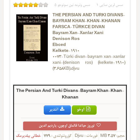
سس لرین سایی
1
سس وئرمه نین سونوجو
5
THE PERSIAN AND TURKI DIVANS-
BAYRAM KHAN-KHAN-KHANAN
FARSCA-TÜRKCE DIVAN
Bayram Xan-Xanlar Xani
Denison Ros
Ebced
Kelkete-1910
0073-Türki divan-bayram xan-xanlar
xani-(denison ros) (kelkete-1910)
(3.658KB).djvu
The Persian And Turki Divans-Bayram Khan-Khan-
Khanan
اوخو
ائندیر
توروز حیاتدا قالماق اوچون، یاردیم ائدین
حجم:
3.57 MB
فورمات :
Djvu
گؤرونتولندی :
779
خطانی بیلدیرمک