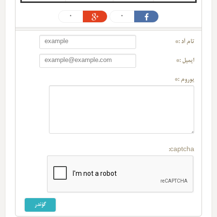
0
0
تام آد :*
ایمیل :*
یوروم :*
captcha: