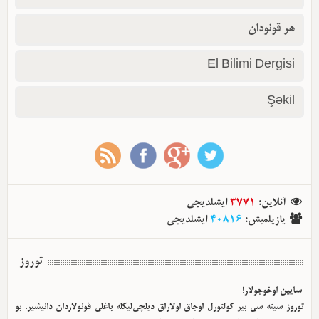
هر قونودان
El Bilimi Dergisi
Şəkil
آنلاین
:
3771
ایشلدیجی
یازیلمیش
:
40816
ایشلدیجی
توروز
سایین اوخوجولار!
توروز سیته سی بیر کولتورل اوجاق اولا‌راق دیلچی‌لیکله باغلی قونولاردان دانیشیر. بو