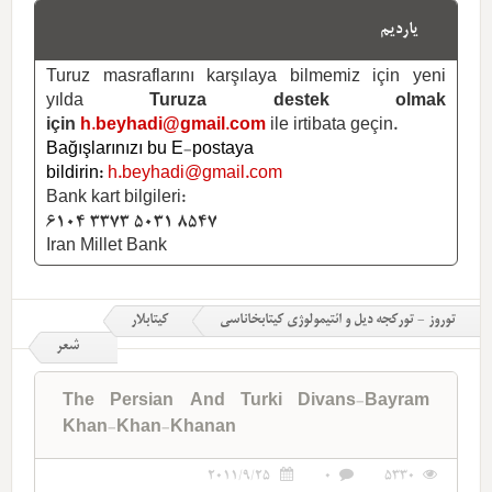
یاردیم
Turuz masraflarını karşılaya bilmemiz için yeni
yılda
Turuza destek olmak
için
h.beyhadi@gmail.com
ile irtibata geçin.
Bağışlarınızı bu E-postaya
bildirin:
h.beyhadi@gmail.com
Bank kart bilgileri:
6104 3373 5031 8547
Iran Millet Bank
توروز - تورکجه دیل و ائتیمولوژی کیتابخاناسی
کیتابلار
شعر
The Persian And Turki Divans-Bayram
Khan-Khan-Khanan
2011/9/25
0
5330