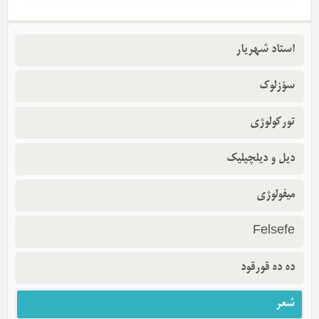
استاد شهریار
سؤزلوک
تورکولوژی
دیل و دیلچیلیک
میفولوژی
Felsefe
ده ده قورقود
شعر