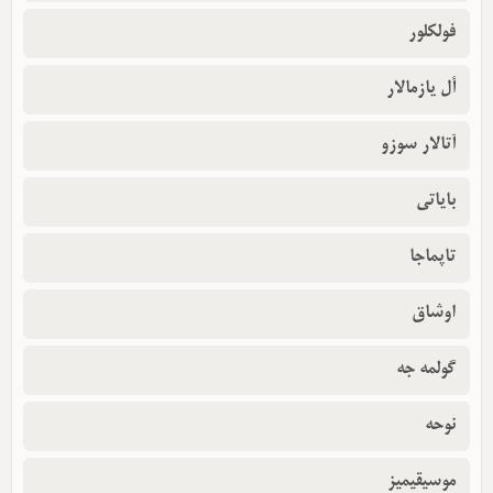
فولکلور
أل یازمالار
آتالار سوزو
بایاتی
تاپماجا
اوشاق
گولمه جه
نوحه
موسیقیمیز