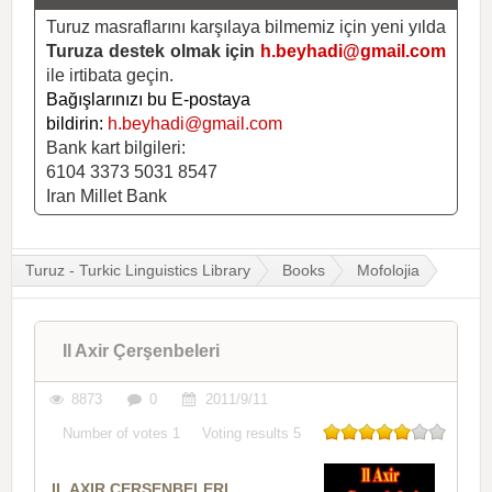
Turuz masraflarını karşılaya bilmemiz için yeni yılda
Turuza destek olmak için
h.beyhadi@gmail.com
ile irtibata geçin.
Bağışlarınızı bu E-postaya
bildirin:
h.beyhadi@gmail.com
Bank kart bilgileri:
6104 3373 5031 8547
Iran Millet Bank
Turuz - Turkic Linguistics Library
Books
Mofolojia
Il Axir Çerşenbeleri
8873
0
2011/9/11
Number of votes
1
Voting results
5
IL AXIR ÇERŞENBELERI