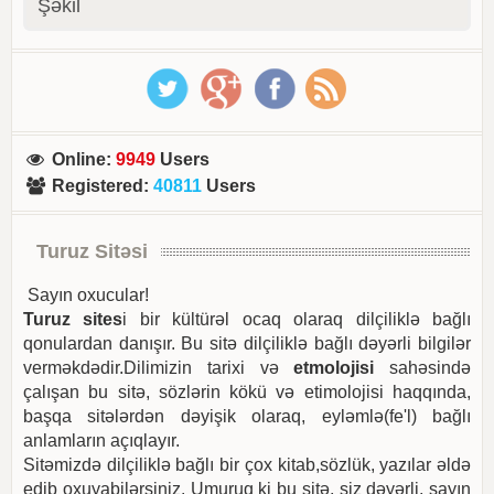
Şəkil
Online
:
9949
Users
Registered
:
40811
Users
Turuz Sitəsi
Sayın oxucular!
Turuz sites
i bir kültürəl ocaq olaraq dilçiliklə bağlı
qonulardan danışır. Bu sitə dilçiliklə bağlı dəyərli bilgilər
verməkdədir.Dilimizin tarixi və
etmolojisi
sahəsində
çalışan bu sitə, sözlərin kökü və etimolojisi haqqında,
başqa sitələrdən dəyişik olaraq, eyləmlə(fe'l) bağlı
anlamların açıqlayır.
Sitəmizdə dilçiliklə bağlı bir çox kitab,sözlük, yazılar əldə
edib oxuyabilərsiniz. Umuruq ki bu sitə, siz dəyərli, sayın