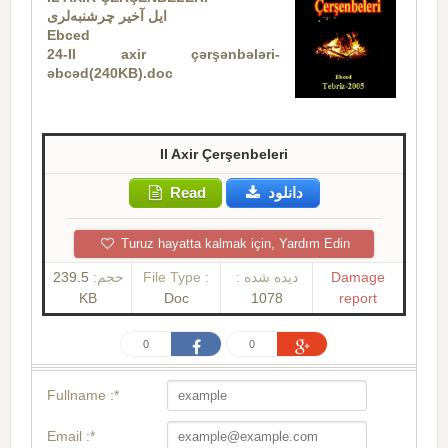
ایل آخیر چرشنبه‌لری
Ebced
24-Il axir çərşənbələri-
əbcəd(240KB).doc
Il Axir Çerşenbeleri
Read
دانلود
Turuz hayatta kalmak için, Yardım Edin
239.5
حجم:
File Type :
دیده شده :
Damage
KB
Doc
1078
report
0
0
Fullname :*
Email :*