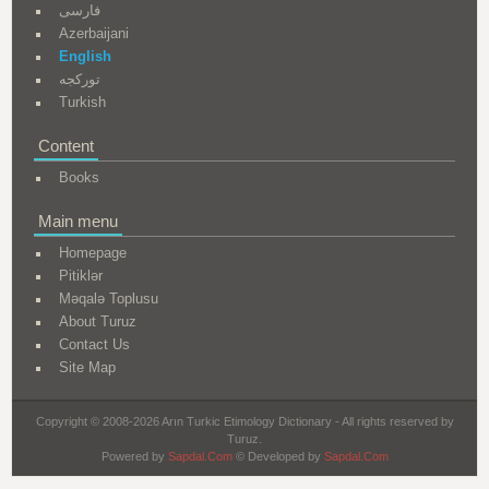
فارسی
Azerbaijani
English
تورکجه
Turkish
Content
Books
Main menu
Homepage
Pitiklər
Məqalə Toplusu
About Turuz
Contact Us
Site Map
Copyright © 2008-2026 Arın Turkic Etimology Dictionary - All rights reserved by
Turuz.
Powered by
Sapdal.Com
© Developed by
Sapdal.Com