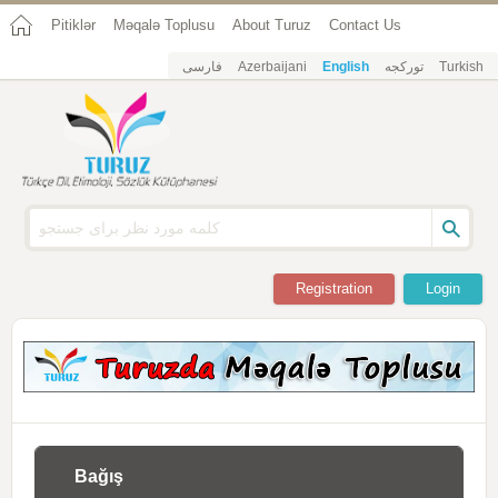
Pitiklər
Məqalə Toplusu
About Turuz
Contact Us
فارسی
Azerbaijani
English
تورکجه
Turkish
Registration
Login
Bağış