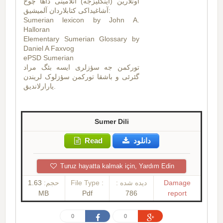
اونلارین (اینگلیزجه) آنلامینی داها چوخ
آشاغیداکی کتابلاردان آلمیشیق:
Sumerian lexicon by John A.
Halloran
Elementary Sumerian Glossary by
Daniel A Faxvog
ePSD Sumerian
تورکمن جه سؤزلری ایسه بئگ مراد
گئرئی و باشقا تورکمن سؤزلوک لریندن
یارارلاندیق.
Sumer Dili
Read
دانلود
Turuz hayatta kalmak için, Yardım Edin
1.63
حجم:
File Type :
دیده شده :
Damage
MB
Pdf
786
report
0
0