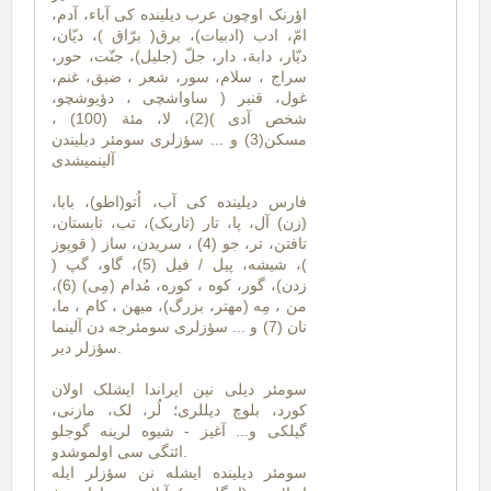
اؤرنک اوچون عرب دیلینده کی آباء، آدم،
امّ، ادب (ادبیات)، برق( برّاق )، دیّان،
دیّار، دابة، دار، جلّ (جلیل)، جنّت، حور،
سراج ، سلام، سور، شعر ، ضیق، غنم،
غول، قنبر ( ساواشچی ، دؤیوشچو،
شخص آدی )(2)، لا، مئة (100) ،
مسکن(3) و ... سؤزلری سومئر دیلیندن
آلینمیشدی
فارس دیلینده کی آب، اُتو(اطو)، بابا،
(زن) آل، پا، تار (تاریک)، تب، تابستان،
تافتن، تر، جو (4) ، سریدن، ساز ( قوپوز
)، شیشه، پیل / فیل (5)، گاو، گپ (
زدن)، گور، کوه ، کوره، مُدام (مِی) (6)،
من ، مِه (مهتر، بزرگ)، میهن ، کام ، ما،
نان (7) و ... سؤزلری سومئرجه دن آلینما
سؤزلر دیر.
سومئر دیلی نین ایراندا ایشلک اولان
کورد، بلوچ دیللری؛ لُر، لک، مازنی،
گیلکی و... آغیز - شیوه لرینه گوجلو
ائتگی سی اولموشدو.
سومئر دیلینده ایشله نن سؤزلر ایله