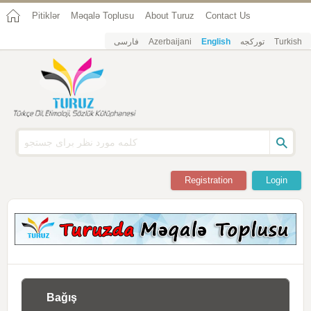
Pitiklər
Məqalə Toplusu
About Turuz
Contact Us
فارسی
Azerbaijani
English
تورکجه
Turkish
Registration
Login
Bağış