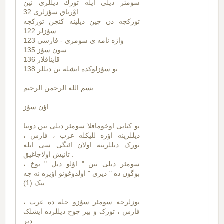
سومئر ديلی ايله تورك ديللری نين
اوْرتاق سؤزلری 32
تورکجه دن چین دیلینه کئچن تورکجه
سؤزلر 122
واژه نامه ی سومری - فارسی 123
سون سؤز 135
قايناقلار 136
بو سؤزلوکده ایشله نن دیللر 138
بسم الله الرحمن الرحيم
اؤن سؤز
بو کتابی اوخوماقلا سومئر دیلی نین دونیا
دیللرینه اؤزه للیکله عرب ، فارس ،
تورک دیللرینه اولان ائتگی سی ایله
تانیش اولاجاغیق .
سومئر دیلی نین " اؤلو دیل " یوخ ،
بوگون ده " دیری " اولدوغونو اؤیره نه جه
ییک.(1)
یوزلرجه سومئر سؤزو حله ده عرب ،
فارس ، تورک و بیر چوخ دیللرده ایشلک
دیر.