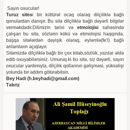
Sayın oxucular!
Turuz sites
i bir kültürəl ocaq olaraq dilçiliklə bağlı
qonulardan danışır. Bu sitə dilçiliklə bağlı dəyərli bilgilər
verməkdədir.Dilimizin tarixi və
etmolojisi
sahəsində
çalışan bu sitə, sözlərin kökü və etimolojisi haqqında,
başqa sitələrdən dəyişik olaraq, eyləmlə(fe'l) bağlı
anlamların açıqlayır.
Sitəmizdə dilçiliklə bağlı bir çox kitab,sözlük, yazılar əldə
edib oxuyabilərsiniz. Umuruq ki bu sitə, siz dəyərli, sayın
oxucular yardımıyla, dilçilik qollarının gəlişməsi, yüksəlişi
yolunda bir addım götürəbilsin.
Bey Hadi (
h.beyhadi@gmail.com
)
Təbriz