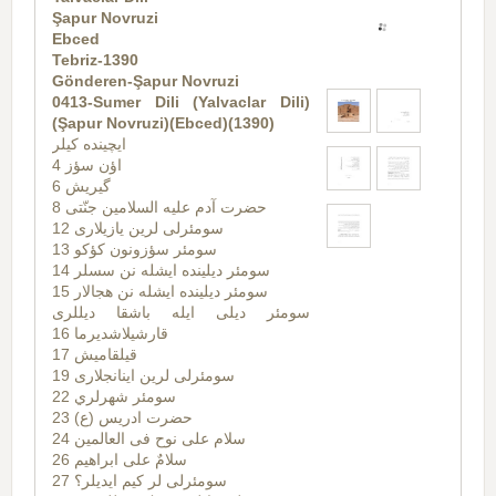
Şapur Novruzi
Ebced
Tebriz-1390
Gönderen-Şapur Novruzi
0413-Sumer Dili (Yalvaclar Dili)
(Şapur Novruzi)(Ebced)(1390)
ايچينده كيلر
اؤن سؤز 4
گيريش 6
حضرت آدم علیه السلامین جنّتی 8
سومئرلی لرین یازیلاری 12
سومئر سؤزونون کؤکو 13
سومئر دیلینده ایشله نن سسلر 14
سومئر دیلینده ایشله نن هجالار 15
سومئر دیلی ایله باشقا دیللری
قارشیلاشدیرما 16
قیلقامیش 17
سومئرلی لرین اینانجلاری 19
سومئر شهرلري 22
حضرت ادریس (ع) 23
سلام علی نوح فی العالمین 24
سلامٌ علی ابراهیم 26
سومئرلی لر کیم ایدیلر؟ 27