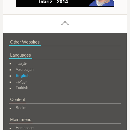
Other Websites
Languages
فارسی
Azerbaijani
English
تورکجه
Turkish
Content
Books
Main menu
Homepage