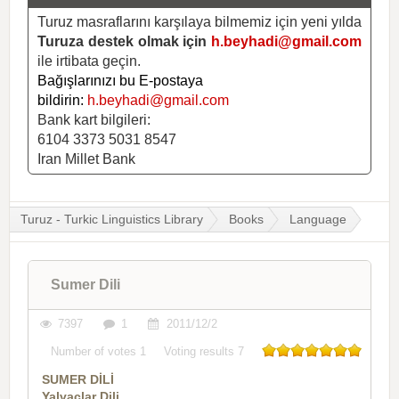
Turuz masraflarını karşılaya bilmemiz için yeni yılda
Turuza destek olmak için
h.beyhadi@gmail.com
ile irtibata geçin.
Bağışlarınızı bu E-postaya
bildirin:
h.beyhadi@gmail.com
Bank kart bilgileri:
6104 3373 5031 8547
Iran Millet Bank
Turuz - Turkic Linguistics Library
Books
Language
Sumer Dili
7397
1
2011/12/2
Number of votes
1
Voting results
7
SUMER DİLİ
Yalvaclar Dili