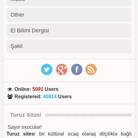
Other
El Bilimi Dergisi
Şəkil
Online
:
5091
Users
Registered
:
40814
Users
Turuz Sitəsi
Sayın oxucular!
Turuz sites
i bir kültürəl ocaq olaraq dilçiliklə bağlı