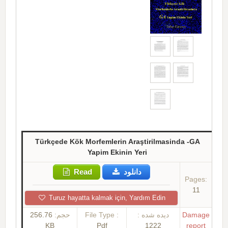
Türkçede Kök Morfemlerin Araştirilmasinda -GA
Yapim Ekinin Yeri
Read
دانلود
Pages:
11
Turuz hayatta kalmak için, Yardım Edin
256.76
حجم:
File Type :
دیده شده :
Damage
KB
Pdf
1222
report