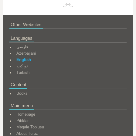
Other Websites
Languages
فارسی
Azerbaijani
English
تورکجه
Turkish
Content
Books
Main menu
Homepage
Pitiklər
Məqalə Toplusu
About Turuz