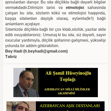
qonulardan danışır. Bu sitə dilçiliklə bağlı dəyərli bilgilər
verməkdədir.Dilimizin tarixi və
etmolojisi
sahəsində
çalışan bu sitə, sözlərin kökü və etimolojisi haqqında,
başqa sitələrdən dəyişik olaraq, eyləmlə(fe'l) bağlı
anlamların açıqlayır.
Sitəmizdə dilçiliklə bağlı bir çox kitab,sözlük, yazılar əldə
edib oxuyabilərsiniz. Umuruq ki bu sitə, siz dəyərli, sayın
oxucular yardımıyla, dilçilik qollarının gəlişməsi, yüksəlişi
yolunda bir addım götürəbilsin.
Bey Hadi (
h.beyhadi@gmail.com
)
Təbriz