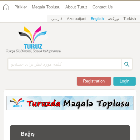
Pitiklər
Məqalə Toplusu
About Turuz
Contact Us
فارسی
Azerbaijani
English
تورکجه
Turkish
Registration
Login
Bağış