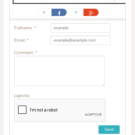
0
0
Fullname :*
Email :*
Comment :*
captcha: