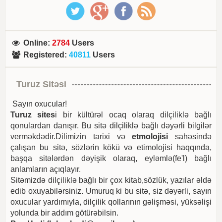
Online
:
2784
Users
Registered
:
40811
Users
Turuz Sitəsi
Sayın oxucular!
Turuz sites
i bir kültürəl ocaq olaraq dilçiliklə bağlı
qonulardan danışır. Bu sitə dilçiliklə bağlı dəyərli bilgilər
verməkdədir.Dilimizin tarixi və
etmolojisi
sahəsində
çalışan bu sitə, sözlərin kökü və etimolojisi haqqında,
başqa sitələrdən dəyişik olaraq, eyləmlə(fe'l) bağlı
anlamların açıqlayır.
Sitəmizdə dilçiliklə bağlı bir çox kitab,sözlük, yazılar əldə
edib oxuyabilərsiniz. Umuruq ki bu sitə, siz dəyərli, sayın
oxucular yardımıyla, dilçilik qollarının gəlişməsi, yüksəlişi
yolunda bir addım götürəbilsin.