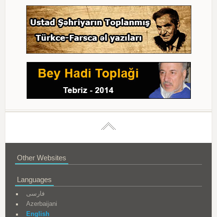
Other Websites
Languages
فارسی
Azerbaijani
English