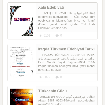
Xalq Edebiyati
XALQ EDEBIYATI خالق ادبیاتی 0165-Xalq
ədəbiyatı(1.895KB).doc SÖZ BAŞI Türk
edebiyatının islamiyet'ten önce ve îslamî
dönem genel tasnifi içinde; Türk Halk
Edebiyatı kendine has ...
6101
0
Iraqda Türkmen Edebiyati Tarixi
IRAQDA TÜRKMEN EDEBIYATI TARIXI
عراقدا تورکمن ادبیاتی تاریخی -فاضیل مهدی بیات
Fazil Mehdi Beyat Bağdad-1984 0164-
Iraqda türkmən ədəbiyatı tarixi -(fazil mehdi
beyat)(10.821KB)
6872
0
Türkcenin Gücü
TÜRKCENIN GÜCÜ تورکجه‌نین گوجو Doğan
Aksan 1987 0163-Türkcənin gucu-doghan
aksan(687KB).doc