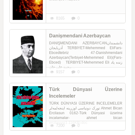
8165
0
Danişmendani Azerbaycan
DANIŞMENDANI AZERBAYCANدانشمندان
آذربایجان TERBIYET-Mehemmed EliFars-
Ebcedtebriz 47-Danishmendani
Azerbaycan(Terbiyet-Mehemmed Eli)(Fars-
Ebced) TERBIYET-Mehemmed Eli زنده یاد
محمد علی خان ...
9157
0
Türk Dünyasi Üzerine
Incelemeler
TÜRK DÜNYASI ÜZERINE INCELEMELER
تورک دونیاسی اوزرینه اینجه‌لمه‌لر Ahmet Bican
Ercilasun 0162-Türk Dünyasi üzərinə
incələmələr- ahmet bican
ercilasun(1.116KB).doc
7200
0