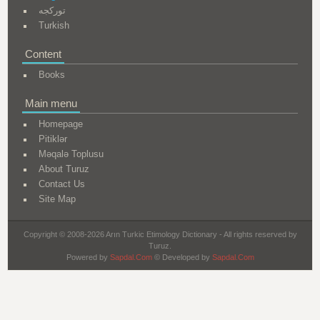
تورکجه
Turkish
Content
Books
Main menu
Homepage
Pitiklər
Məqalə Toplusu
About Turuz
Contact Us
Site Map
Copyright © 2008-2026 Arın Turkic Etimology Dictionary - All rights reserved by
Turuz.
Powered by
Sapdal.Com
© Developed by
Sapdal.Com