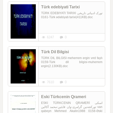
Türk edebiyati Tarixi
TÜRK EDEBIYATI TARIXI تورک ادبیاتی تاریخی
0161-Türk ədəbiyatı tarixi(411KB).doc
6247
0
Türk Dil Bilgisi
TÜRK DIL BILGISI meherrem ergin vırd faylı
0159-Türk dil bilgisi-muherrem
ergin(2.130KB).doc
7610
0
Eski Türkcenin Qrameri
ESKI TÜRKCENIN QRAMERİ اسکی
تورکجه‌نین گرامری-وان قابئین-محمد آکالین van
qabeyn Mehmed Akalin1988 0158-Əski