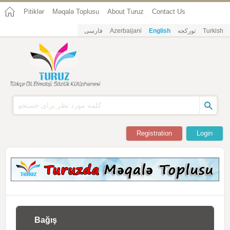
Pitiklər
Məqalə Toplusu
About Turuz
Contact Us
فارسی
Azerbaijani
English
تورکجه
Turkish
Registration
Login
Bağış