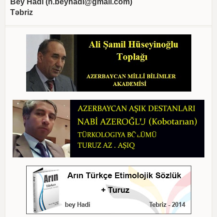
Bey Hadi (
h.beyhadi@gmail.com
)
Təbriz