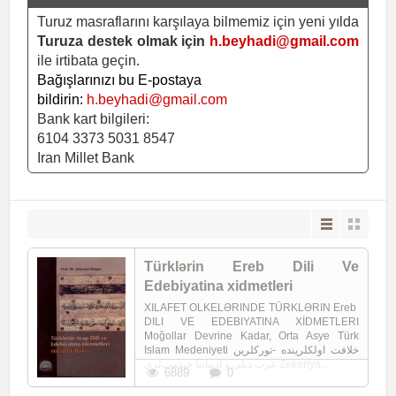
Turuz masraflarını karşılaya bilmemiz için yeni yılda
Turuza destek olmak için
h.beyhadi@gmail.com
ile irtibata geçin.
Bağışlarınızı bu E-postaya
bildirin:
h.beyhadi@gmail.com
Bank kart bilgileri:
6104 3373 5031 8547
Iran Millet Bank
Türklərin Ereb Dili Ve
Edebiyatina xidmetleri
XILAFET OLKELƏRINDE TÜRKLƏRIN Ereb
DILI VE EDEBIYATINA XİDMETLERI
Moğollar Devrine Kadar, Orta Asye Türk
Islam Medeniyeti خلافت اولکلرینده -تورکلرین
عرب دیلی و ادبیاتنا خیدمت‌لری Zekeriya ...
6889
0