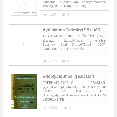
türkcənin qırameri-van qabeyn(məhməd
akalin)(1988-313d)(70.367KB)
6910
0
Aydınlatma Terimleri Sözlüğü
AYDINLATMA TERIMLERI SÖZLÜĞÜآيدينلاتما
تئريملري سؤزلؤگوAnkara Üniversitesi
Basımevi Şazi Sirel1973Latin 0007-
Aydınlatma Terimleri Sözlüğü
7232
0
Edebiyatşunasliq Esaslari
EDEBIYATŞUNASLIQ ESASLARI
ادبیاتشوناس‌لیق اساس‌لاری Mir.Celal-Penah
Xelilov Kiril Baki-1972 0157-
Ədəbiyyatşunaslik əsasları-cəlil xəlilli(1972-
280)(91.747KB)
15086
0