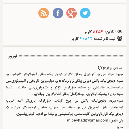
کاربر
5354
:
آنلاین
کاربر
40814
:
ثبت نام شده
توروز
سایین اوخوجولار!
توروز سیته سی بیر کولتورل اوجاق اولا‌راق دیلچی‌لیکله باغلی قونولاردان دانیشیر. بو
سیته دیلچی‌لیکله باغلی دیرلی بیلگی‌لر وئرمکده‌دیر. دیلیمیزین تاریخی و ائتیمولوژی‌سی
ساحه‌سینده چالیشان بو سیته، سؤزلرین کؤکو و ائتیمولوژی‌سی حاقیندا، باشقا
سیته‌لردن دییشیک اولا‌راق، ائیلمله(فعل) باغلی آنلام‌لارین آچیقلاییر.
سیته‌میزده دیلچی‌لیکله باغلی بیر چوخ کیتاب، سؤزلوک، یازی‌لار الده ائدیب
اوخویابیلرسینیز. اوموروق کی بو سیته، سیز دیرلی، سایین اوخوجولار یاردیمییلا،
دیلچی‌لیک قول‌لاری‌نین گلیشمه‌سی، یوکسلیشی یولوندا بیر آددیم گؤتوربیلسین.
)
h.beyhadi@gmail.com
بئی هادی (
تبریز