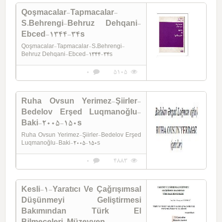
Qoşmacalar-Tapmacalar-
S.Behrengi-Behruz Dehqani-
Ebced-1344-34s
Qoşmacalar-Tapmacalar-S.Behrengi-
Behruz Dehqani-Ebced-1344-34s
0
5105
Ruha Ovsun Yerimez-Şiirler-
Bedelov Erşed Luqmanoğlu-
Baki-2005-150s
Ruha Ovsun Yerimez-Şiirler-Bedelov Erşed
Luqmanoğlu-Baki-2005-150s
0
4883
Kesli-1-Yaratıcı Ve Çağrışımsal
Düşünmeyi Geliştirmesi
Bakımından Türk El