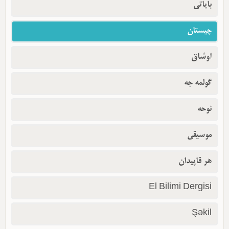
بایاتی
چیستان
اوشاق
گولمه جه
نوحه
موسیقی
هر قاپیدان
El Bilimi Dergisi
Şəkil