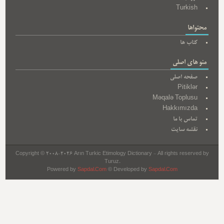
Turkish
محتواها
کتاب ها
منو های اصلی
صفحه اصلی
Pitiklər
Məqalə Toplusu
Hakkımızda
تماس با ما
نقشه سایت
Copyright © 2008-2026 Arın Turkic Etimology Dictionary - All rights reserved by
Turuz.
Powered by
Sapdal.Com
© Developed by
Sapdal.Com