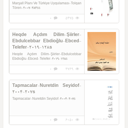
Marşall Planı Ve Türkiye Uyqulaması-Tolqan
Tören-2007-383ss
0
5475
Heqde Açdım Dilim-Şiirler-
Ebdulcebbar Ebdioğlu-Ebced-
Telefer-2019-128s
Heqde Açdım Dilim-Şiirler-Ebdulcebbar
Ebdioğlu-Ebced-Telefer-2019-128s
0
4769
Tapmacalar-Nuretdin Seyidof-
2004-207s
Tapmacalar-Nuretdin Seyidof-2004-207s
0
6050