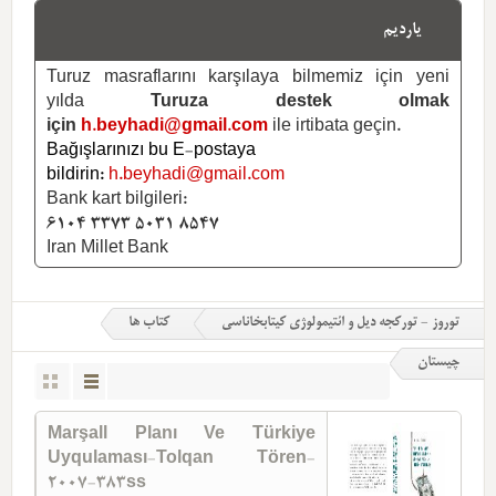
یاردیم
Turuz masraflarını karşılaya bilmemiz için yeni
yılda
Turuza destek olmak
için
h.beyhadi@gmail.com
ile irtibata geçin.
Bağışlarınızı bu E-postaya
bildirin:
h.beyhadi@gmail.com
Bank kart bilgileri:
6104 3373 5031 8547
Iran Millet Bank
توروز - تورکجه دیل و ائتیمولوژی کیتابخاناسی
کتاب ها
چیستان
Marşall Planı Ve Türkiye
Uyqulaması-Tolqan Tören-
2007-383ss