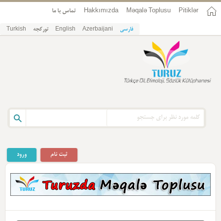
تماس با ما
Hakkımızda
Məqalə Toplusu
Pitiklər
Turkish
تورکجه
English
Azerbaijani
فارسی
ثبت نام
ورود