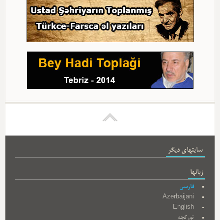
سایتهای دیگر
زبانها
فارسی
Azerbaijani
English
تورکجه