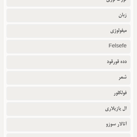
زبان
میفولوژی
Felsefe
دده قورقود
شعر
فولکلور
ال یازیلاری
آتالار سوزو