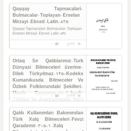
Qaşqay Tapmacalari-
Bulmacalar-Toplayan-Erselan
Mirzayi-Ebced-Latin-83s
Qaşqay Tapmacalari-Bulmacalar-Toplayan-
Erselan Mirzayi-Ebced-Latin-83s
0
5672
Ortaq Sır Qalıblarımız-Turk
Dünyasi Bilmeceleri üzerine-
Dilek Türkyılmaz-14s+Kodeks
Kumanikusda Bilmeceler Ve
Özbek Folklorundaki Şekilleri-
Munis Curayeva-8s+3-kesli-
0
6623
Türkiye Ve Azerbaycanda Mani
Ve Bilmece Türü Arasındaki
Ilişgiler-xedi
Qalıb Kullanımları Bakımından
Türk Xalq Bilmeceleri-Fevzi
Ortaq Sır Qalıblarımız-Türk Dünyasi
Bilmeceleri üzerine-Dilek Türkyılmaz-
Qarademir-30s+1-Xalq
14s+Kodeks Kumanikusda Bilmeceler Ve