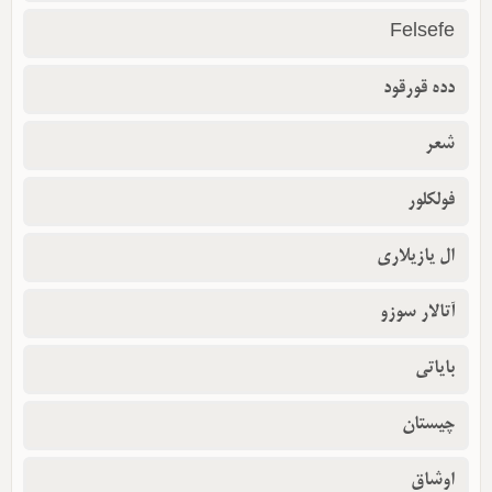
Felsefe
دده قورقود
شعر
فولکلور
ال یازیلاری
آتالار سوزو
بایاتی
چیستان
اوشاق