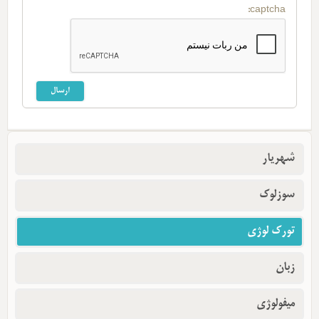
captcha:
شهریار
سوزلوک
تورک لوژی
زبان
میفولوژی