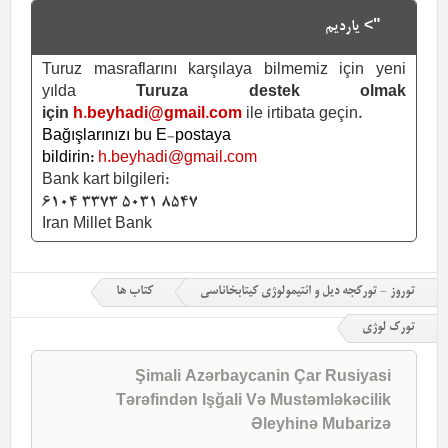
"> یاردیم
Turuz masraflarını karşılaya bilmemiz için yeni
yılda
Turuza destek olmak
için
h.beyhadi@gmail.com
ile irtibata geçin.
Bağışlarınızı bu E-postaya
bildirin:
h.beyhadi@gmail.com
Bank kart bilgileri:
6104 3373 5031 8547
Iran Millet Bank
توروز - تورکجه دیل و ائتیمولوژی کیتابخاناسی
کتاب ها
تورک لوژی
Şimali Azərbaycanin Çar Rusiyasi
Tərəfindən Işğali Və Mustəmləkəcilik
Əleyhinə Mubarizə