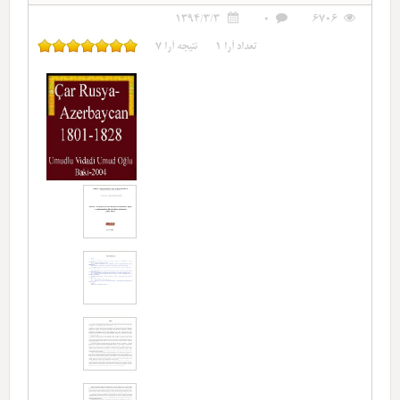
1394/3/3
0
6706
تعداد آرا
1
نتیجه آرا
7