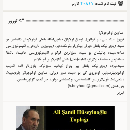
ثبت نام شده
:
40811
کاربر
"> توروز
سایین اوخوجولار!
توروز سیته سی بیر کولتورل اوجاق اولا‌راق دیلچی‌لیکله باغلی قونولاردان دانیشیر. بو
سیته دیلچی‌لیکله باغلی دیرلی بیلگی‌لر وئرمکده‌دیر. دیلیمیزین تاریخی و ائتیمولوژی‌سی
ساحه‌سینده چالیشان بو سیته، سؤزلرین کؤکو و ائتیمولوژی‌سی حاقیندا، باشقا
سیته‌لردن دییشیک اولا‌راق، ائیلمله(فعل) باغلی آنلام‌لارین آچیقلاییر.
سیته‌میزده دیلچی‌لیکله باغلی بیر چوخ کیتاب، سؤزلوک، یازی‌لار الده ائدیب
اوخویابیلرسینیز. اوموروق کی بو سیته، سیز دیرلی، سایین اوخوجولار یاردیمییلا،
دیلچی‌لیک قول‌لاری‌نین گلیشمه‌سی، یوکسلیشی یولوندا بیر آددیم گؤتوربیلسین.
بئی هادی (
h.beyhadi@gmail.com
)
تبریز