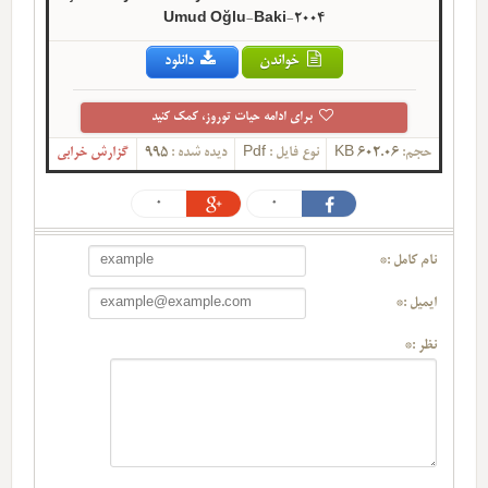
Umud Oğlu-Baki-2004
خواندن
دانلود
برای ادامه حیات توروز، کمک کنید
حجم:
602.06 KB
نوع فایل :
Pdf
دیده شده :
995
گزارش خرابی
0
0
نام کامل :*
ایمیل :*
نظر :*