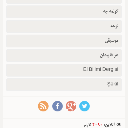
گولمه جه
نوحه
موسیقی
هر قاپیدان
El Bilimi Dergisi
Şəkil
آنلاین
:
4090
کاربر