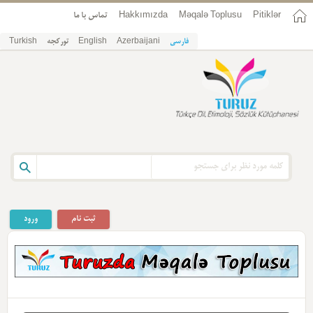
Pitiklər
Məqalə Toplusu
Hakkımızda
تماس با ما
فارسی
Azerbaijani
English
تورکجه
Turkish
ثبت نام
ورود