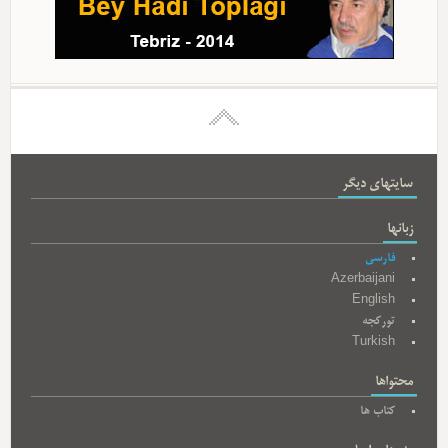
سایتهای دیگر
زبانها
فارسی
Azerbaijani
English
تورکجه
Turkish
محتواها
کتاب ها