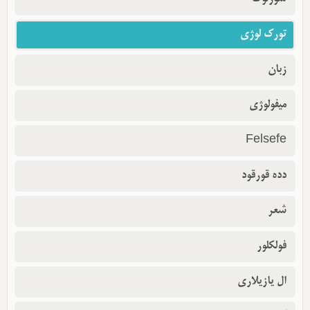
تورک لوژی
زبان
میفولوژی
Felsefe
دده قورقود
شعر
فولکلور
ال یازیلاری