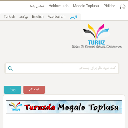
Pitiklər
Məqalə Toplusu
Hakkımızda
تماس با ما
فارسی
Azerbaijani
English
تورکجه
Turkish
ثبت نام
ورود