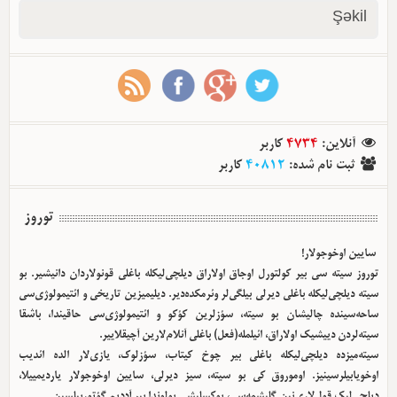
Şəkil
آنلاین
:
4734
کاربر
ثبت نام شده
:
40812
کاربر
توروز
سایین اوخوجولار!
توروز سیته سی بیر کولتورل اوجاق اولا‌راق دیلچی‌لیکله باغلی قونولاردان دانیشیر. بو
سیته دیلچی‌لیکله باغلی دیرلی بیلگی‌لر وئرمکده‌دیر. دیلیمیزین تاریخی و ائتیمولوژی‌سی
ساحه‌سینده چالیشان بو سیته، سؤزلرین کؤکو و ائتیمولوژی‌سی حاقیندا، باشقا
سیته‌لردن دییشیک اولا‌راق، ائیلمله(فعل) باغلی آنلام‌لارین آچیقلاییر.
سیته‌میزده دیلچی‌لیکله باغلی بیر چوخ کیتاب، سؤزلوک، یازی‌لار الده ائدیب
اوخویابیلرسینیز. اوموروق کی بو سیته، سیز دیرلی، سایین اوخوجولار یاردیمییلا،
دیلچی‌لیک قول‌لاری‌نین گلیشمه‌سی، یوکسلیشی یولوندا بیر آددیم گؤتوربیلسین.