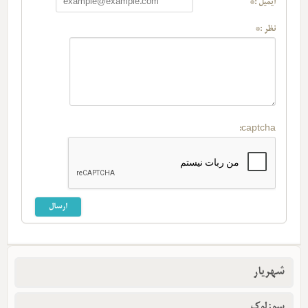
ایمیل :*
نظر :*
captcha:
شهریار
سوزلوک