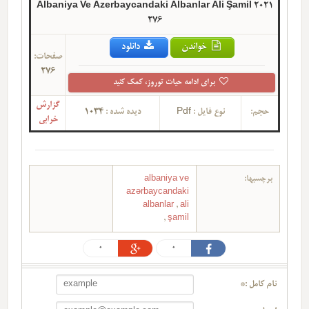
Albaniya Ve Azerbaycandaki Albanlar Ali Şamil 2021
276
خواندن
دانلود
صفحات:
276
برای ادامه حیات توروز، کمک کنید
گزارش
حجم:
نوع فایل :
Pdf
دیده شده :
1034
خرابی
برچسبها:
albaniya ve
azərbaycandaki
albanlar
,
ali
,
şamil
0
0
نام کامل :*