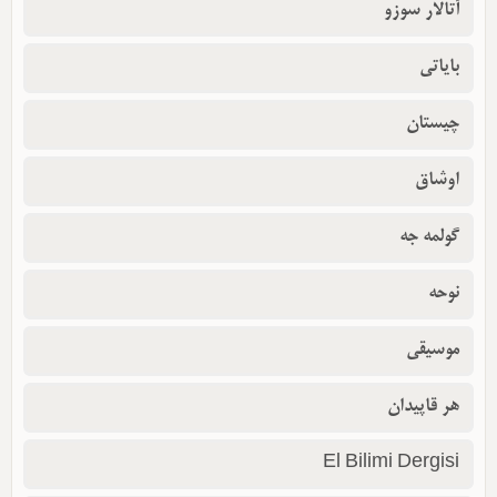
آتالار سوزو
بایاتی
چیستان
اوشاق
گولمه جه
نوحه
موسیقی
هر قاپیدان
El Bilimi Dergisi