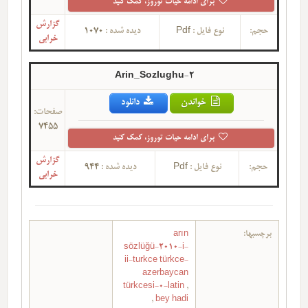
برای ادامه حیات توروز، کمک کنید
گزارش
1070
دیده شده :
Pdf
نوع فایل :
حجم:
خرابی
2-Arin_Sozlughu
خواندن
دانلود
صفحات:
7455
برای ادامه حیات توروز، کمک کنید
گزارش
944
دیده شده :
Pdf
نوع فایل :
حجم:
خرابی
arın
برچسبها:
sözlüğü-2010-i-
ii-turkce türkce-
azerbaycan
türkcesi-0-latin
,
,
bey hadi