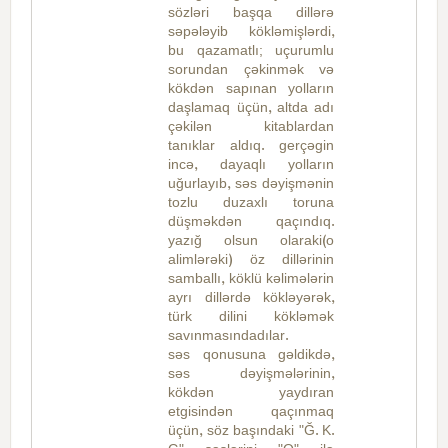
sözləri başqa dillərə
səpələyib kökləmişlərdi,
bu qazamatlı; uçurumlu
sorundan çəkinmək və
kökdən sapınan yolların
daşlamaq üçün, altda adı
çəkilən kitablardan
tanıklar aldıq. gerçəgin
incə, dayaqlı yolların
uğurlayıb, səs dəyişmənin
tozlu duzaxlı toruna
düşməkdən qaçındıq.
yazığ olsun olaraki(o
alimlərəki) öz dillərinin
samballı, köklü kəlimələrin
ayrı dillərdə kökləyərək,
türk dilini kökləmək
savınmasındadılar.
səs qonusuna gəldikdə,
səs dəyişmələrinin,
kökdən yaydıran
etgisindən qaçınmaq
üçün, söz başındaki "Ğ. K.