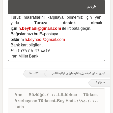
یاردیم
Turuz masraflarını karşılaya bilmemiz için yeni
yılda
Turuza destek olmak
için
h.beyhadi@gmail.com
ile irtibata geçin.
Bağışlarınızı bu E-postaya
bildirin:
h.beyhadi@gmail.com
Bank kart bilgileri:
6104 3373 5031 8547
Iran Millet Bank
توروز - تورکجه دیل و ائتیمولوژی کیتابخاناسی
کتاب ها
سوزلوک
Arın Sözlüğü-2010-I-II-türkce Türkce-
Azerbaycan Türkcesi-Bey Hadi-1995-2010-
Latin