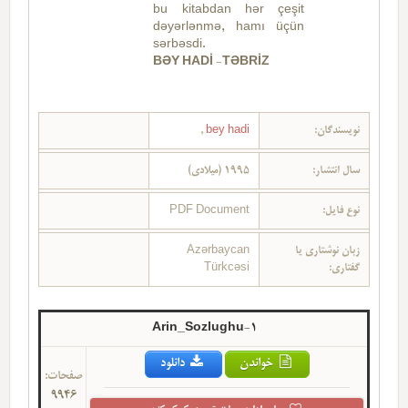
bu kitabdan hər çeşit
dəyərlənmə, hamı üçün
sərbəsdi.
BƏY HADİ -TƏBRİZ
,
bey hadi
نویسندگان:
سال انتشار:
1995 (میلادی)
PDF Document
نوع فایل:
Azərbaycan
زبان نوشتاری یا
Türkcəsi
گفتاری:
1-Arin_Sozlughu
خواندن
دانلود
صفحات:
9946