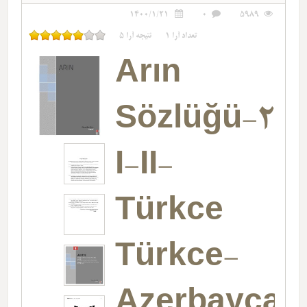
1400/1/21
0
5989
5
نتیجه آرا
1
تعداد آرا
Arın
Sözlüğü-20
I-II-
Türkce
Türkce-
Azerbaycan