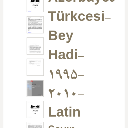
Türkcesi-
Bey
Hadi-
1995-
2010-
Latin