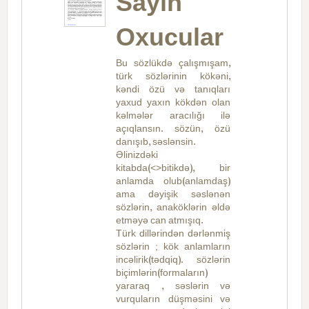
Sayın
Oxucular
Bu sözlükdə çalışmışam,
türk sözlərinin kökəni,
kəndi özü və tanıqları
yaxud yaxın kökdən olan
kəlmələr aracılığı ilə
açıqlansın. sözün, özü
danışıb, səslənsin.
Əlinizdəki
kitabda(<>bitikdə), bir
anlamda olub(anlamdaş)
ama dəyişik səslənən
sözlərin, anaköklərin əldə
etməyə can atmışıq.
Türk dillərindən dərlənmiş
sözlərin ; kök anlamların
incəlirik(tədqiq). sözlərin
biçimlərin(formaların)
yararaq , səslərin və
vurquların düşməsini və