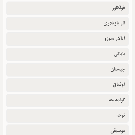
فولکلور
ال یازیلاری
آتالار سوزو
بایاتی
چیستان
اوشاق
گولمه جه
نوحه
موسیقی