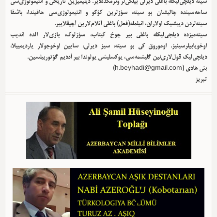
سیته دیلچی‌لیکله باغلی دیرلی بیلگی‌لر وئرمکده‌دیر. دیلیمیزین تاریخی و ائتیمولوژی‌سی
ساحه‌سینده چالیشان بو سیته، سؤزلرین کؤکو و ائتیمولوژی‌سی حاقیندا، باشقا
سیته‌لردن دییشیک اولا‌راق، ائیلمله(فعل) باغلی آنلام‌لارین آچیقلاییر.
سیته‌میزده دیلچی‌لیکله باغلی بیر چوخ کیتاب، سؤزلوک، یازی‌لار الده ائدیب
اوخویابیلرسینیز. اوموروق کی بو سیته، سیز دیرلی، سایین اوخوجولار یاردیمییلا،
دیلچی‌لیک قول‌لاری‌نین گلیشمه‌سی، یوکسلیشی یولوندا بیر آددیم گؤتوربیلسین.
)
h.beyhadi@gmail.com
بئی هادی (
تبریز