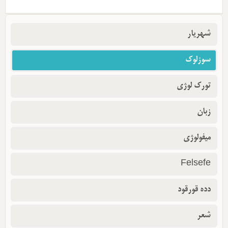
شهریار
سوزلوک
تورک لوژی
زبان
میفولوژی
Felsefe
دده قورقود
شعر