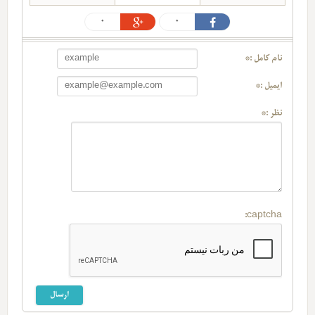
0
0
نام کامل :*
ایمیل :*
نظر :*
captcha: