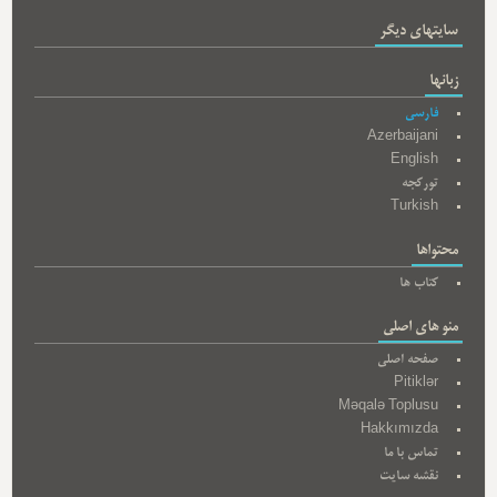
سایتهای دیگر
زبانها
فارسی
Azerbaijani
English
تورکجه
Turkish
محتواها
کتاب ها
منو های اصلی
صفحه اصلی
Pitiklər
Məqalə Toplusu
Hakkımızda
تماس با ما
نقشه سایت