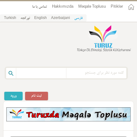
تماس با ما
Hakkımızda
Məqalə Toplusu
Pitiklər
Turkish
تورکجه
English
Azerbaijani
فارسی
ثبت نام
ورود