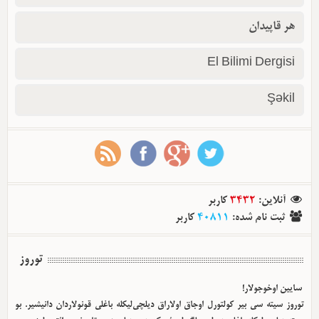
هر قاپیدان
El Bilimi Dergisi
Şəkil
کاربر
3432
:
آنلاین
کاربر
40811
:
ثبت نام شده
توروز
سایین اوخوجولار!
توروز سیته سی بیر کولتورل اوجاق اولا‌راق دیلچی‌لیکله باغلی قونولاردان دانیشیر. بو