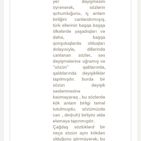
yer dəyişməsini
öyrənərək, sözlərin
qohumluğunu, iç anlam
birliğini canlandırmışıq.
türk ellərinin başqa başqa
ölkələrdə yaşadıqları və
daha, başqa
qonşuluqlarda olduqları
dolayısıyla, dillərində
canlanan sözlər, səs
dəyişmələrinə uğramış və
''sözün'' qablarında,
qalıblarında dəyişikliklər
tapılmışdır. burda bir
sözün dəyişik
səslənməsinə
baxmayaraq , bu sözlərdə
kök anlam birligi təməl
tutulmuşdu. sözümüzdə
can , din(ruh) birliyini əldə
eləməyə tapınmışdır.
Çağdaş sözlüklərd bir
neçə sözün aynı kökdən
olduğunu görmüyərək, bu