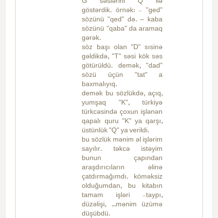
G" səslərini "Q" ilə
göstərdik. örnək: - "ged"
sözünü "qed" də. – kaba
sözünü "qaba" da aramaq
gərək.
söz başı olan "D" sısinə
gəldikdə, "T" səsi kök səs
götürüldü. demək, "dad"
sözü üçün "tat" a
baxmalıyıq.
demək bu sözlükdə, açıq,
yumşaq "K", türkiyə
türkcəsində çoxun işlənən
qapalı quru "K" ya qarşı,
üstünlük "Q" ya verildi.
bu sözlük mənim əl işlərim
sayılır. təkcə istəyim
bunun çapından
araşdırıcıların əlinə
çatdırmağımdı. köməksiz
olduğumdan, bu kitabın
tamam işləri -taypı,
düzəlişi, ...mənim üzümə
düşübdü.