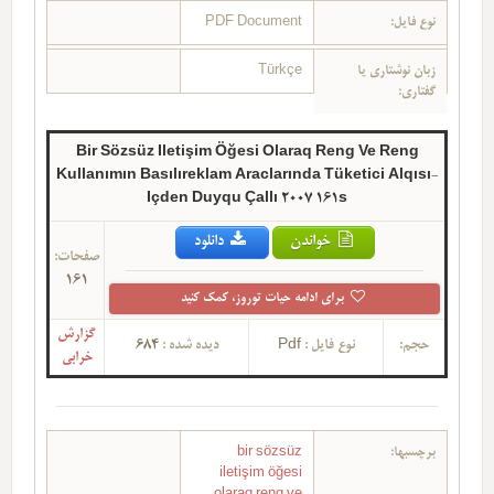
نوع فایل:
PDF Document
زبان نوشتاری یا
Türkçe
گفتاری:
Bir Sözsüz Iletişim Öğesi Olaraq Reng Ve Reng
Kullanımın Basılıreklam Araclarında Tüketici Alqısı-
Içden Duyqu Çallı 2007 161s
خواندن
دانلود
صفحات:
161
برای ادامه حیات توروز، کمک کنید
گزارش
حجم:
نوع فایل :
Pdf
دیده شده :
684
خرابی
برچسبها:
bir sözsüz
iletişim öğesi