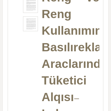
Reng
Kullanımın
Basılırekla
Araclarında
Tüketici
Alqısı-