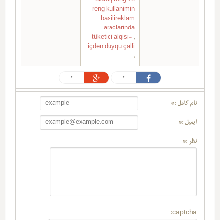
olaraq reng ve
reng kullanimin
basilireklam
araclarinda
tüketici alqisi-
,
içden duyqu çalli
,
0
0
نام کامل :*
ایمیل :*
نظر :*
captcha: