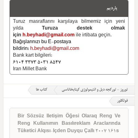
یاردیم
Turuz masraflarını karşılaya bilmemiz için yeni
yılda
Turuza destek olmak
için
h.beyhadi@gmail.com
ile irtibata geçin.
Bağışlarınızı bu E-postaya
bildirin:
h.beyhadi@gmail.com
Bank kart bilgileri:
6104 3373 5031 8547
Iran Millet Bank
توروز - تورکجه دیل و ائتیمولوژی کیتابخاناسی
کتاب ها
فولکلور
Bir Sözsüz Iletişim Öğesi Olaraq Reng Ve
Reng Kullanımın Basılıreklam Araclarında
Tüketici Alqısı-Içden Duyqu Çallı 2007 161s