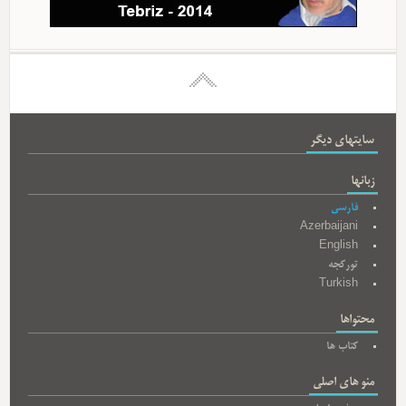
سایتهای دیگر
زبانها
فارسی
Azerbaijani
English
تورکجه
Turkish
محتواها
کتاب ها
منو های اصلی