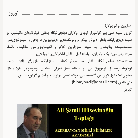
توروز
سایین اوخوجولار!
توروز سیته سی بیر کولتورل اوجاق اولا‌راق دیلچی‌لیکله باغلی قونولاردان دانیشیر. بو
سیته دیلچی‌لیکله باغلی دیرلی بیلگی‌لر وئرمکده‌دیر. دیلیمیزین تاریخی و ائتیمولوژی‌سی
ساحه‌سینده چالیشان بو سیته، سؤزلرین کؤکو و ائتیمولوژی‌سی حاقیندا، باشقا
سیته‌لردن دییشیک اولا‌راق، ائیلمله(فعل) باغلی آنلام‌لارین آچیقلاییر.
سیته‌میزده دیلچی‌لیکله باغلی بیر چوخ کیتاب، سؤزلوک، یازی‌لار الده ائدیب
اوخویابیلرسینیز. اوموروق کی بو سیته، سیز دیرلی، سایین اوخوجولار یاردیمییلا،
دیلچی‌لیک قول‌لاری‌نین گلیشمه‌سی، یوکسلیشی یولوندا بیر آددیم گؤتوربیلسین.
بئی هادی (
h.beyhadi@gmail.com
)
تبریز