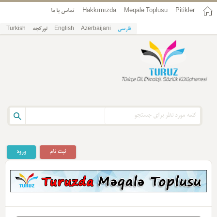
Pitiklər
Məqalə Toplusu
Hakkımızda
تماس با ما
فارسی
Azerbaijani
English
تورکجه
Turkish
ثبت نام
ورود