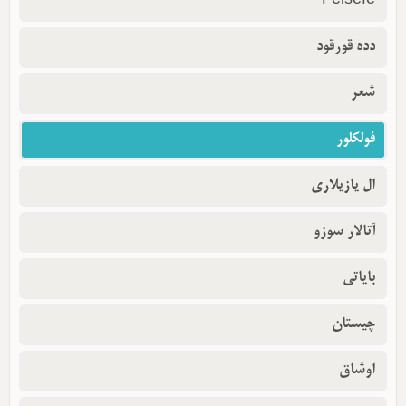
Felsefe
دده قورقود
شعر
فولکلور
ال یازیلاری
آتالار سوزو
بایاتی
چیستان
اوشاق