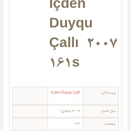
Içden
Duyqu
Çallı 2007
161s
نویسندگان:
Içden Duyqu Çalli
,
سال انتشار:
2007 (میلادی)
صفحات:
161