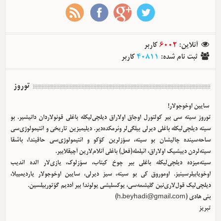
آنلاین
:
6002
کاربر
ثبت نام شده
:
40811
کاربر
توروز
سایین اوخوجولار!
توروز سیته سی بیر کولتورل اوجاق اولا‌راق دیلچی‌لیکله باغلی قونولاردان دانیشیر. بو
سیته دیلچی‌لیکله باغلی دیرلی بیلگی‌لر وئرمکده‌دیر. دیلیمیزین تاریخی و ائتیمولوژی‌سی
ساحه‌سینده چالیشان بو سیته، سؤزلرین کؤکو و ائتیمولوژی‌سی حاقیندا، باشقا
سیته‌لردن دییشیک اولا‌راق، ائیلمله(فعل) باغلی آنلام‌لارین آچیقلاییر.
سیته‌میزده دیلچی‌لیکله باغلی بیر چوخ کیتاب، سؤزلوک، یازی‌لار الده ائدیب
اوخویابیلرسینیز. اوموروق کی بو سیته، سیز دیرلی، سایین اوخوجولار یاردیمییلا،
دیلچی‌لیک قول‌لاری‌نین گلیشمه‌سی، یوکسلیشی یولوندا بیر آددیم گؤتوربیلسین.
بئی هادی (
h.beyhadi@gmail.com
)
تبریز