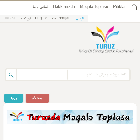
Pitiklər
Məqalə Toplusu
Hakkımızda
تماس با ما
فارسی
Azerbaijani
English
تورکجه
Turkish
ثبت نام
ورود