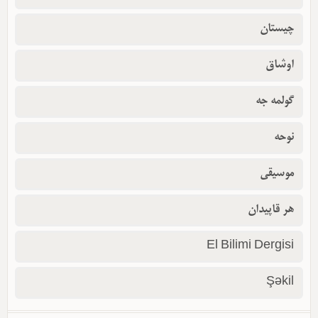
چیستان
اوشاق
گولمه جه
نوحه
موسیقی
هر قاپیدان
El Bilimi Dergisi
Şəkil