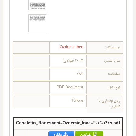
نویسندگان:
Özdemir Ince
,
سال انتشار:
2013 (میلادی)
صفحات:
293
نوع فایل:
PDF Document
زبان نوشتاری یا
Türkçe
گفتاری:
Cehaletin_Ronesansi-Ozdemir_Ince-2013-293s.pdf
خواندن
دانلود