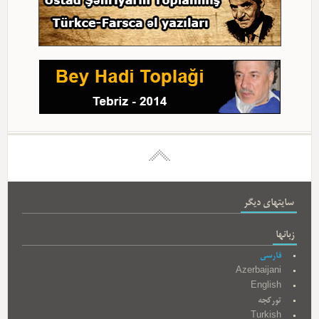
سایتهای دیگر
زبانها
فارسی
Azerbaijani
English
تورکجه
Turkish