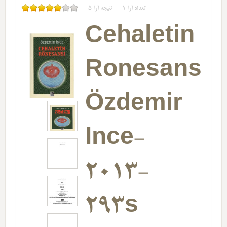
تعداد آرا
1
نتیجه آرا
5
Cehaletin
Ronesansı-
Özdemir
Ince-
2013-
293s