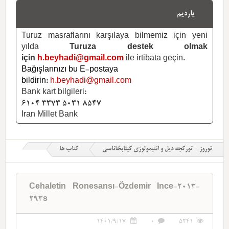
یاردیم
Turuz masraflarını karşılaya bilmemiz için yeni
yılda
Turuza destek olmak
için
h.beyhadi@gmail.com
ile irtibata geçin.
Bağışlarınızı bu E-postaya
bildirin:
h.beyhadi@gmail.com
Bank kart bilgileri:
6104 3373 5031 8547
Iran Millet Bank
توروز - تورکجه دیل و ائتیمولوژی کیتابخاناسی
کتاب ها
Cehaletin Ronesansı-Özdemir Ince-2013-
293s
1401/9/17
0
5241