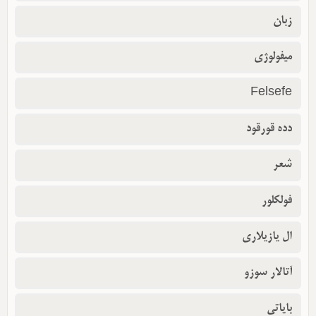
زبان
میفولوژی
Felsefe
دده قورقود
شعر
فولکلور
ال یازیلاری
آتالار سوزو
بایاتی