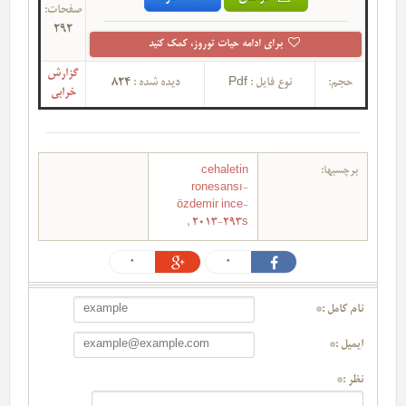
صفحات:
292
برای ادامه حیات توروز، کمک کنید
گزارش
حجم:
نوع فایل :
Pdf
دیده شده :
824
خرابی
برچسبها:
cehaletin
ronesansı-
özdemir ince-
,
2013-293s
0
0
نام کامل :*
ایمیل :*
نظر :*