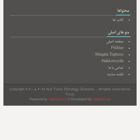
محتواها
کتاب ها
منو های اصلی
صفحه اصلی
Pitiklər
Məqalə Toplusu
Hakkımızda
تماس با ما
نقشه سایت
Copyright © 2008-2026 Arın Turkic Etimology Dictionary - All rights reserved by
Turuz.
Powered by
Sapdal.Com
© Developed by
Sapdal.Com