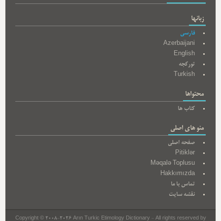
زبانها
فارسی
Azerbaijani
English
تورکجه
Turkish
محتواها
کتاب ها
منو های اصلی
صفحه اصلی
Pitiklər
Məqalə Toplusu
Hakkımızda
تماس با ما
نقشه سایت
Copyright © 2008-2026 Arın Turkic Etimology Dictionary - All rights reserved by