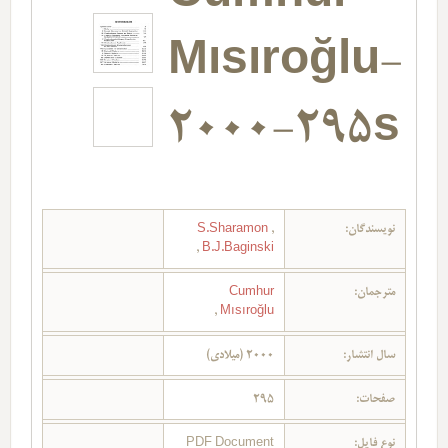
Mısıroğlu-
2000-295s
نویسندگان:
,
S.Sharamon
,
B.J.Baginski
مترجمان:
Cumhur
,
Mısıroğlu
سال انتشار:
2000 (میلادی)
صفحات:
295
نوع فایل:
PDF Document