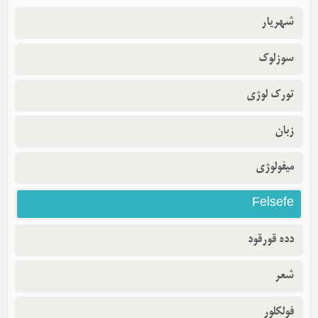
شهریار
سوزلوک
تورک لوژی
زبان
میفولوژی
Felsefe
دده قورقود
شعر
فولکلور