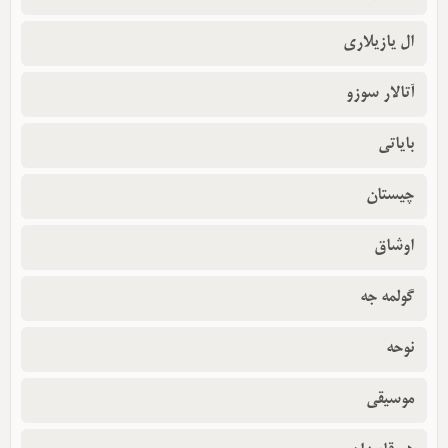
ال یازیلاری
آتالار سوزو
بایاتی
چیستان
اوشاق
گولمه جه
نوحه
موسیقی