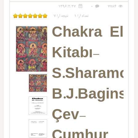
1396/2/27
0
7784
تعداد آرا
1
نتیجه آرا
7
Chakra El
Kitabı-
S.Sharamon
B.J.Baginsk
Çev-
Cumhur