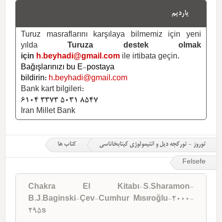
یاردیم
Turuz masraflarını karşılaya bilmemiz için yeni
yılda
Turuza destek olmak
için
h.beyhadi@gmail.com
ile irtibata geçin.
Bağışlarınızı bu E-postaya
bildirin:
h.beyhadi@gmail.com
Bank kart bilgileri:
6104 3373 5031 8547
Iran Millet Bank
توروز - تورکجه دیل و ائتیمولوژی کیتابخاناسی
کتاب ها
Felsefe
Chakra El Kitabı-S.Sharamon-
B.J.Baginski-Çev-Cumhur Mısıroğlu-2000-
295s