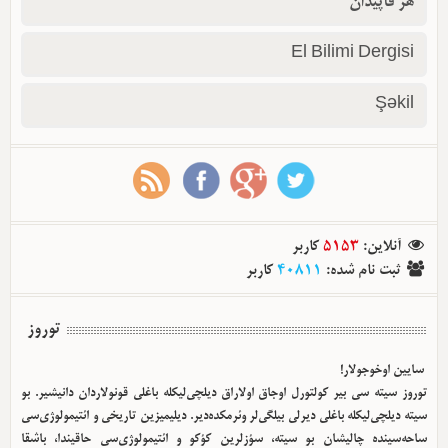
هر قاپیدان
El Bilimi Dergisi
Şəkil
آنلاین
:
5153
کاربر
ثبت نام شده
:
40811
کاربر
توروز
سایین اوخوجولار!
توروز سیته سی بیر کولتورل اوجاق اولا‌راق دیلچی‌لیکله باغلی قونولاردان دانیشیر. بو
سیته دیلچی‌لیکله باغلی دیرلی بیلگی‌لر وئرمکده‌دیر. دیلیمیزین تاریخی و ائتیمولوژی‌سی
ساحه‌سینده چالیشان بو سیته، سؤزلرین کؤکو و ائتیمولوژی‌سی حاقیندا، باشقا