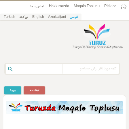
Pitiklər
Məqalə Toplusu
Hakkımızda
تماس با ما
فارسی
Azerbaijani
English
تورکجه
Turkish
ثبت نام
ورود