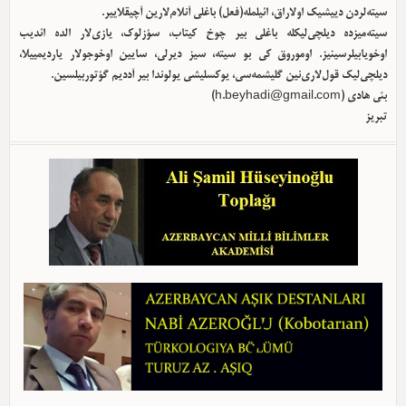
سیته‌لردن دییشیک اولا‌راق، ائیلمله(فعل) باغلی آنلام‌لارین آچیقلاییر.
سیته‌میزده دیلچی‌لیکله باغلی بیر چوخ کیتاب، سؤزلوک، یازی‌لار الده ائدیب
اوخویابیلرسینیز. اوموروق کی بو سیته، سیز دیرلی، سایین اوخوجولار یاردیمییلا،
دیلچی‌لیک قول‌لاری‌نین گلیشمه‌سی، یوکسلیشی یولوندا بیر آددیم گؤتوربیلسین.
بئی هادی (
h.beyhadi@gmail.com
)
تبریز