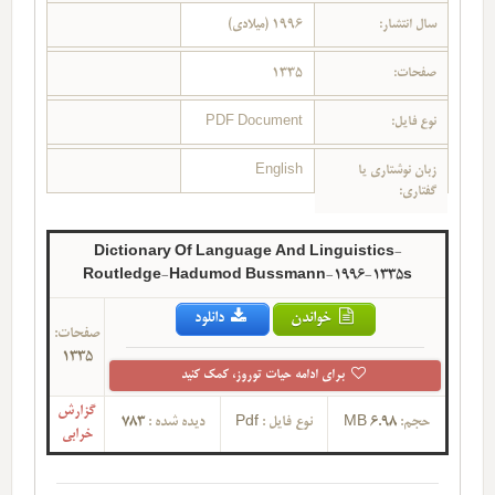
سال انتشار:
1996 (میلادی)
صفحات:
1335
نوع فایل:
PDF Document
زبان نوشتاری یا
English
گفتاری:
Dictionary Of Language And Linguistics-
Routledge-Hadumod Bussmann-1996-1335s
خواندن
دانلود
صفحات:
1335
برای ادامه حیات توروز، کمک کنید
گزارش
حجم:
6.98 MB
نوع فایل :
Pdf
دیده شده :
783
خرابی