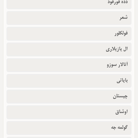
دده قورقود
شعر
فولکلور
ال یازیلاری
آتالار سوزو
بایاتی
چیستان
اوشاق
گولمه جه