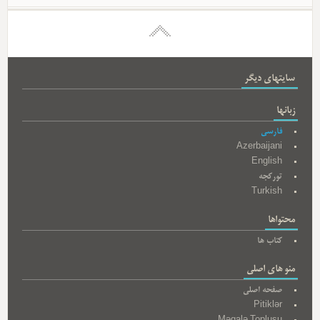
سایتهای دیگر
زبانها
فارسی
Azerbaijani
English
تورکجه
Turkish
محتواها
کتاب ها
منو های اصلی
صفحه اصلی
Pitiklər