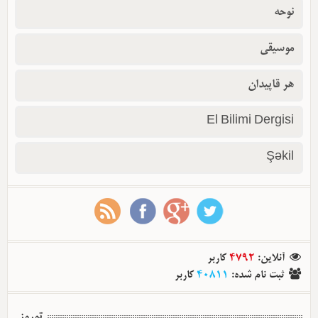
نوحه
موسیقی
هر قاپیدان
El Bilimi Dergisi
Şəkil
آنلاین
:
4792
کاربر
ثبت نام شده
:
40811
کاربر
توروز