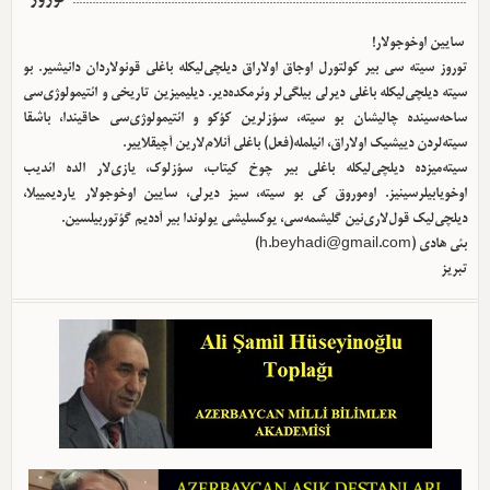
سایین اوخوجولار!
توروز سیته سی بیر کولتورل اوجاق اولا‌راق دیلچی‌لیکله باغلی قونولاردان دانیشیر. بو
سیته دیلچی‌لیکله باغلی دیرلی بیلگی‌لر وئرمکده‌دیر. دیلیمیزین تاریخی و ائتیمولوژی‌سی
ساحه‌سینده چالیشان بو سیته، سؤزلرین کؤکو و ائتیمولوژی‌سی حاقیندا، باشقا
سیته‌لردن دییشیک اولا‌راق، ائیلمله(فعل) باغلی آنلام‌لارین آچیقلاییر.
سیته‌میزده دیلچی‌لیکله باغلی بیر چوخ کیتاب، سؤزلوک، یازی‌لار الده ائدیب
اوخویابیلرسینیز. اوموروق کی بو سیته، سیز دیرلی، سایین اوخوجولار یاردیمییلا،
دیلچی‌لیک قول‌لاری‌نین گلیشمه‌سی، یوکسلیشی یولوندا بیر آددیم گؤتوربیلسین.
بئی هادی (
h.beyhadi@gmail.com
)
تبریز