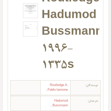
Hadumod
Bussmann-
1996-
1335s
نویسندگان:
Routledge A.
,
Pablo Iannone
مترجمان:
Hadumod
,
Bussmann