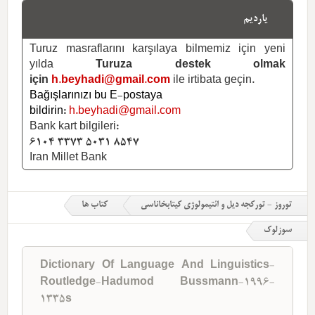
یاردیم
Turuz masraflarını karşılaya bilmemiz için yeni
yılda
Turuza destek olmak
için
h.beyhadi@gmail.com
ile irtibata geçin.
Bağışlarınızı bu E-postaya
bildirin:
h.beyhadi@gmail.com
Bank kart bilgileri:
6104 3373 5031 8547
Iran Millet Bank
توروز - تورکجه دیل و ائتیمولوژی کیتابخاناسی
کتاب ها
سوزلوک
Dictionary Of Language And Linguistics-
Routledge-Hadumod Bussmann-1996-
1335s