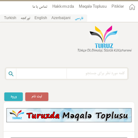
Pitiklər
Məqalə Toplusu
Hakkımızda
تماس با ما
فارسی
Azerbaijani
English
تورکجه
Turkish
ثبت نام
ورود