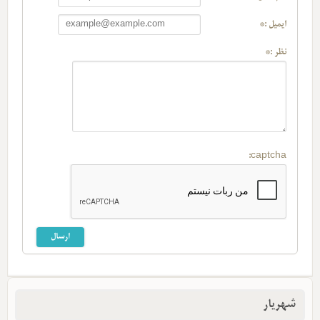
ایمیل :*
نظر :*
captcha:
شهریار