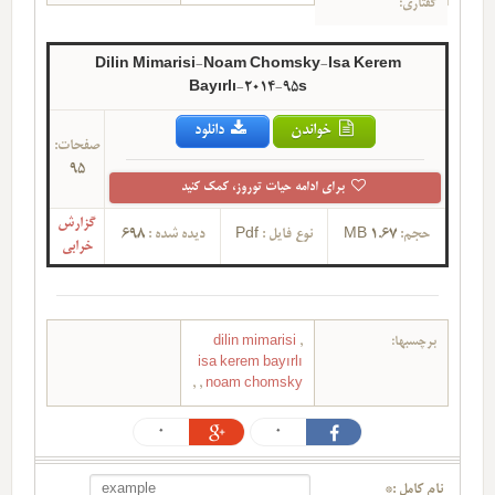
گفتاری:
Dilin Mimarisi-Noam Chomsky-Isa Kerem
Bayırlı-2014-95s
خواندن
دانلود
صفحات:
95
برای ادامه حیات توروز، کمک کنید
گزارش
حجم:
1.67 MB
نوع فایل :
Pdf
دیده شده :
698
خرابی
برچسبها:
,
dilin mimarisi
isa kerem bayırlı
,
,
noam chomsky
0
0
نام کامل :*