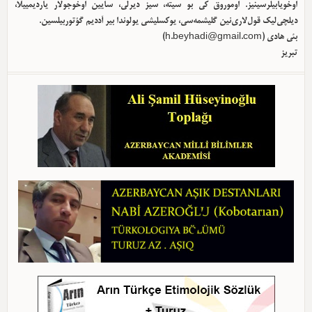
اوخویابیلرسینیز. اوموروق کی بو سیته، سیز دیرلی، سایین اوخوجولار یاردیمییلا،
دیلچی‌لیک قول‌لاری‌نین گلیشمه‌سی، یوکسلیشی یولوندا بیر آددیم گؤتوربیلسین.
بئی هادی (
h.beyhadi@gmail.com
)
تبریز