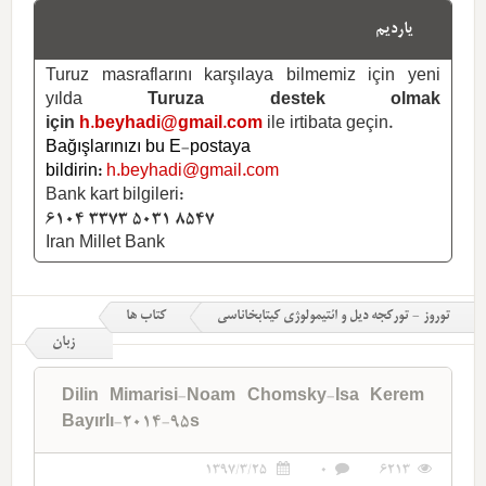
یاردیم
Turuz masraflarını karşılaya bilmemiz için yeni
yılda
Turuza destek olmak
için
h.beyhadi@gmail.com
ile irtibata geçin.
Bağışlarınızı bu E-postaya
bildirin:
h.beyhadi@gmail.com
Bank kart bilgileri:
6104 3373 5031 8547
Iran Millet Bank
توروز - تورکجه دیل و ائتیمولوژی کیتابخاناسی
کتاب ها
زبان
Dilin Mimarisi-Noam Chomsky-Isa Kerem
Bayırlı-2014-95s
1397/3/25
0
6213