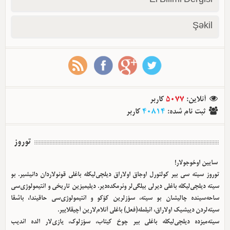
El Bilimi Dergisi
Şəkil
آنلاین
:
5077
کاربر
ثبت نام شده
:
40814
کاربر
توروز
سایین اوخوجولار!
توروز سیته سی بیر کولتورل اوجاق اولا‌راق دیلچی‌لیکله باغلی قونولاردان دانیشیر. بو
سیته دیلچی‌لیکله باغلی دیرلی بیلگی‌لر وئرمکده‌دیر. دیلیمیزین تاریخی و ائتیمولوژی‌سی
ساحه‌سینده چالیشان بو سیته، سؤزلرین کؤکو و ائتیمولوژی‌سی حاقیندا، باشقا
سیته‌لردن دییشیک اولا‌راق، ائیلمله(فعل) باغلی آنلام‌لارین آچیقلاییر.
سیته‌میزده دیلچی‌لیکله باغلی بیر چوخ کیتاب، سؤزلوک، یازی‌لار الده ائدیب