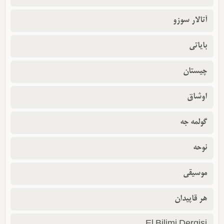
آتالار سوزو
بایاتی
چیستان
اوشاق
گولمه جه
نوحه
موسیقی
هر قاپیدان