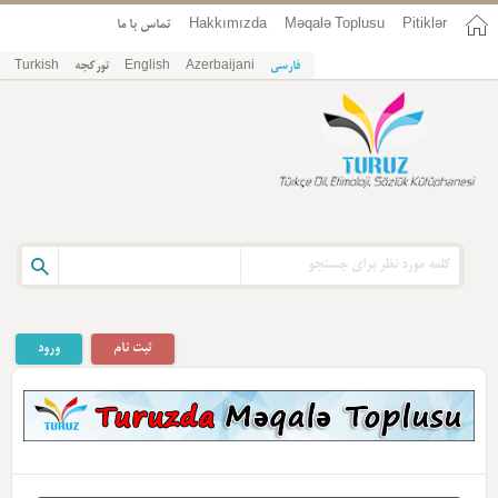
Pitiklər
Məqalə Toplusu
Hakkımızda
تماس با ما
فارسی
Azerbaijani
English
تورکجه
Turkish
ثبت نام
ورود