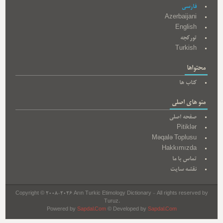
فارسی
Azerbaijani
English
تورکجه
Turkish
محتواها
کتاب ها
منو های اصلی
صفحه اصلی
Pitiklər
Məqalə Toplusu
Hakkımızda
تماس با ما
نقشه سایت
Copyright © 2008-2026 Arın Turkic Etimology Dictionary - All rights reserved by
Turuz.
Powered by
Sapdal.Com
© Developed by
Sapdal.Com