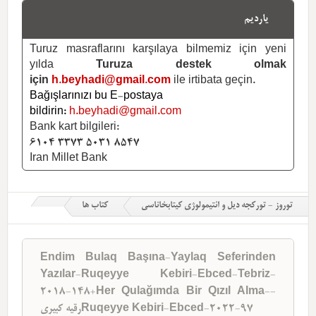
یاردیم
Turuz masraflarını karşılaya bilmemiz için yeni
yılda
Turuza destek olmak
için
h.beyhadi@gmail.com
ile irtibata geçin.
Bağışlarınızı bu E-postaya
bildirin:
h.beyhadi@gmail.com
Bank kart bilgileri:
6104 3373 5031 8547
Iran Millet Bank
توروز - تورکجه دیل و ائتیمولوژی کیتابخاناسی
کتاب ها
Endim Bulaq Başına-Yaylaq Seferinden
Yazılar-Ruqeyye Kebiri-Ebced-Tebriz-
2018-148+Her Qulağımda Bir Qızıl Alma--
رقیه کبیریRuqeyye Kebiri-Ebced-2022-97