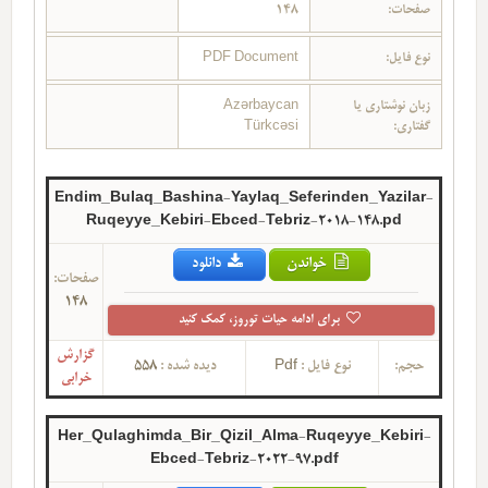
صفحات:
148
نوع فایل:
PDF Document
زبان نوشتاری یا
Azərbaycan
گفتاری:
Türkcəsi
Endim_Bulaq_Bashina-Yaylaq_Seferinden_Yazilar-
Ruqeyye_Kebiri-Ebced-Tebriz-2018-148.pd
خواندن
دانلود
صفحات:
148
برای ادامه حیات توروز، کمک کنید
گزارش
حجم:
نوع فایل :
Pdf
دیده شده :
558
خرابی
Her_Qulaghimda_Bir_Qizil_Alma-Ruqeyye_Kebiri-
Ebced-Tebriz-2022-97.pdf