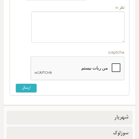
نظر :*
captcha:
شهریار
سوزلوک