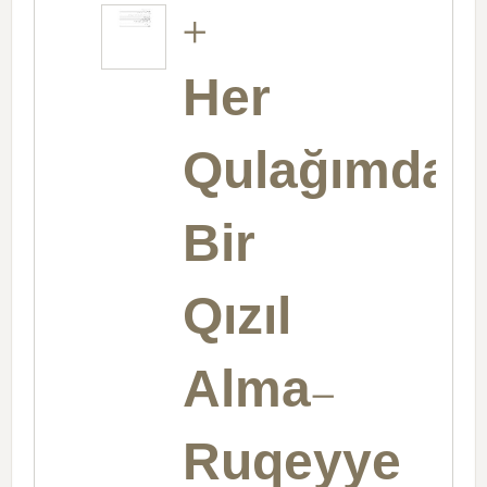
+
Her
Qulağımda
Bir
Qızıl
Alma-
Ruqeyye