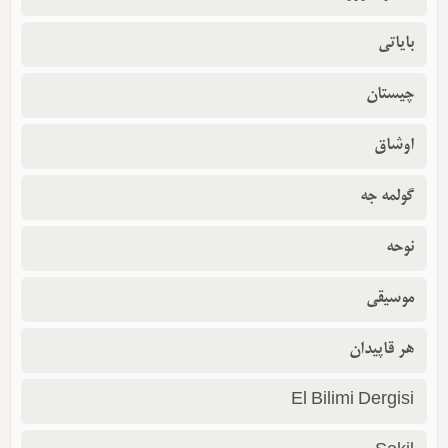
بایاتی
چیستان
اوشاق
گولمه جه
نوحه
موسیقی
هر قاپیدان
El Bilimi Dergisi