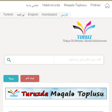
Pitiklər
Məqalə Toplusu
Hakkımızda
تماس با ما
فارسی
Azerbaijani
English
تورکجه
Turkish
ثبت نام
ورود