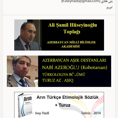
بئی هادی (
h.beyhadi@gmail.com
)
تبریز