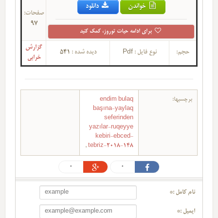
خواندن
دانلود
صفحات:
97
برای ادامه حیات توروز، کمک کنید
گزارش
حجم:
نوع فایل :
Pdf
دیده شده :
541
خرابی
برچسبها:
endim bulaq
başına-yaylaq
seferinden
yazılar-ruqeyye
kebiri-ebced-
,
tebriz-2018-148
0
0
نام کامل :*
ایمیل :*