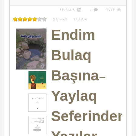
1401/8/9
0
2734
تعداد آرا
1
نتیجه آرا
5
Endim
Bulaq
Başına-
Yaylaq
Seferinden