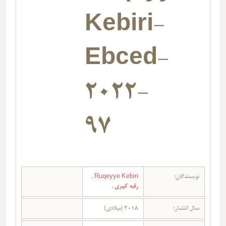
Kebiri-
Ebced-
2022-
97
نویسندگان:
Ruqeyye Kebiri
,
رقیه کبیری
,
سال انتشار:
2018 (میلادی)