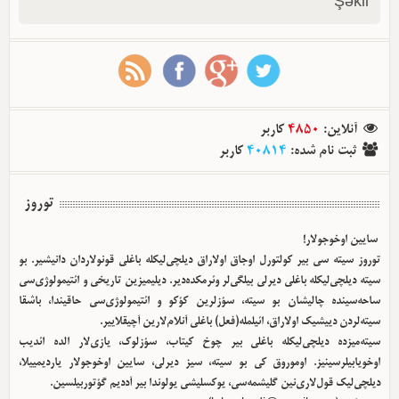
Şəkil
آنلاین
:
4850
کاربر
ثبت نام شده
:
40814
کاربر
توروز
سایین اوخوجولار!
توروز سیته سی بیر کولتورل اوجاق اولا‌راق دیلچی‌لیکله باغلی قونولاردان دانیشیر. بو
سیته دیلچی‌لیکله باغلی دیرلی بیلگی‌لر وئرمکده‌دیر. دیلیمیزین تاریخی و ائتیمولوژی‌سی
ساحه‌سینده چالیشان بو سیته، سؤزلرین کؤکو و ائتیمولوژی‌سی حاقیندا، باشقا
سیته‌لردن دییشیک اولا‌راق، ائیلمله(فعل) باغلی آنلام‌لارین آچیقلاییر.
سیته‌میزده دیلچی‌لیکله باغلی بیر چوخ کیتاب، سؤزلوک، یازی‌لار الده ائدیب
اوخویابیلرسینیز. اوموروق کی بو سیته، سیز دیرلی، سایین اوخوجولار یاردیمییلا،
دیلچی‌لیک قول‌لاری‌نین گلیشمه‌سی، یوکسلیشی یولوندا بیر آددیم گؤتوربیلسین.