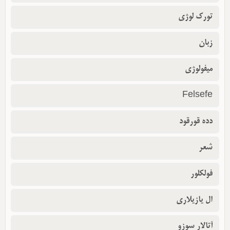
تورک لوژی
زبان
میفولوژی
Felsefe
دده قورقود
شعر
فولکلور
ال یازیلاری
آتالار سوزو