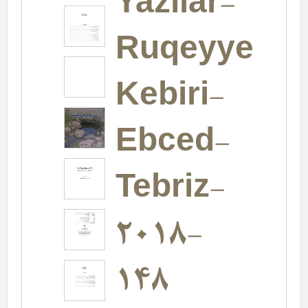
Yazılar-
Ruqeyye
Kebiri-
Ebced-
Tebriz-
2018-
148