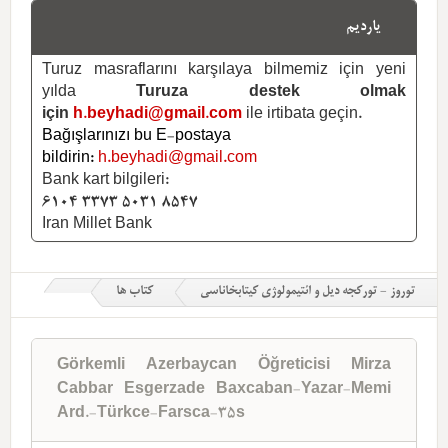
یاردیم
Turuz masraflarını karşılaya bilmemiz için yeni
yılda
Turuza destek olmak
için
h.beyhadi@gmail.com
ile irtibata geçin.
Bağışlarınızı bu E-postaya
bildirin:
h.beyhadi@gmail.com
Bank kart bilgileri:
6104 3373 5031 8547
Iran Millet Bank
توروز - تورکجه دیل و ائتیمولوژی کیتابخاناسی
کتاب ها
Görkemli Azerbaycan Öğreticisi Mirza
Cabbar Esgerzade Baxcaban-Yazar-Memi
Ard.-Türkce-Farsca-35s