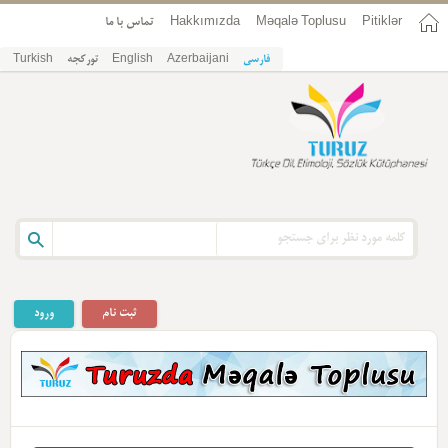
Pitiklər
Məqalə Toplusu
Hakkımızda
تماس با ما
فارسی
Azerbaijani
English
تورکجه
Turkish
ثبت نام
ورود