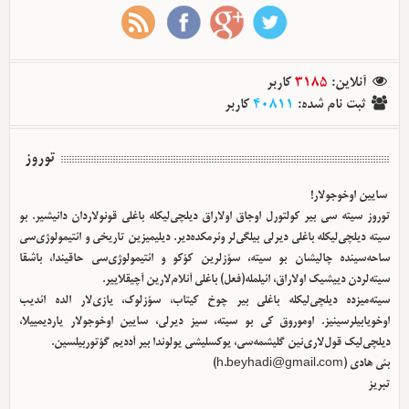
آنلاین
:
3185
کاربر
ثبت نام شده
:
40811
کاربر
توروز
سایین اوخوجولار!
توروز سیته سی بیر کولتورل اوجاق اولا‌راق دیلچی‌لیکله باغلی قونولاردان دانیشیر. بو
سیته دیلچی‌لیکله باغلی دیرلی بیلگی‌لر وئرمکده‌دیر. دیلیمیزین تاریخی و ائتیمولوژی‌سی
ساحه‌سینده چالیشان بو سیته، سؤزلرین کؤکو و ائتیمولوژی‌سی حاقیندا، باشقا
سیته‌لردن دییشیک اولا‌راق، ائیلمله(فعل) باغلی آنلام‌لارین آچیقلاییر.
سیته‌میزده دیلچی‌لیکله باغلی بیر چوخ کیتاب، سؤزلوک، یازی‌لار الده ائدیب
اوخویابیلرسینیز. اوموروق کی بو سیته، سیز دیرلی، سایین اوخوجولار یاردیمییلا،
دیلچی‌لیک قول‌لاری‌نین گلیشمه‌سی، یوکسلیشی یولوندا بیر آددیم گؤتوربیلسین.
بئی هادی (
h.beyhadi@gmail.com
)
تبریز