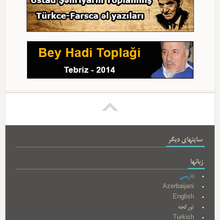
سایتهای دیگر
زبانها
فارسی
Azerbaijani
English
تورکجه
Turkish