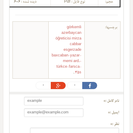
حجم:
نوع فایل :
Pdf
دیده شده :
606
برچسبها:
görkemli
azerbaycan
öğreticisi mirza
cabbar
esgerzade
baxcaban-yazar-
memi ard.-
türkce-farsca-
,
35s
0
0
نام کامل :*
ایمیل :*
نظر :*