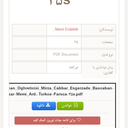
35s
نویسندگان:
Memi Erdebilli
,
صفحات:
35
نوع فایل:
PDF Document
زبان نوشتاری یا
تورکجه
گفتاری:
rbaycan_Oghreticisi_Mirza_Cabbar_Esgerzade_Baxcaban-
Yazar-Memi_Ard.-Turkce-Farsca-35s.pdf
خواندن
دانلود
برای ادامه حیات توروز، کمک کنید