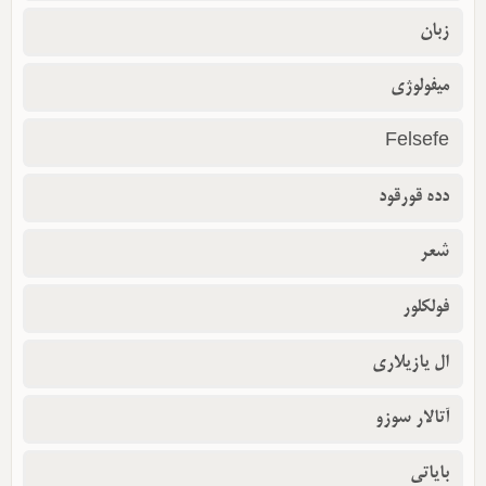
زبان
میفولوژی
Felsefe
دده قورقود
شعر
فولکلور
ال یازیلاری
آتالار سوزو
بایاتی