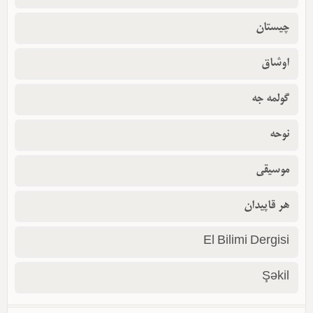
چیستان
اوشاق
گولمه جه
نوحه
موسیقی
هر قاپیدان
El Bilimi Dergisi
Şəkil