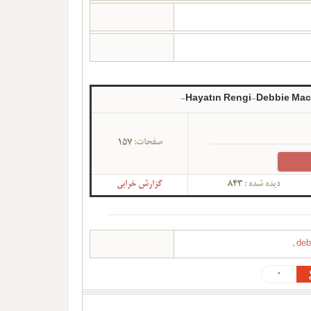
Hayatın Rengi-Debbie Mac
صفحات:
157
دیده شده :
843
گزارش خرابی
,
deb
0