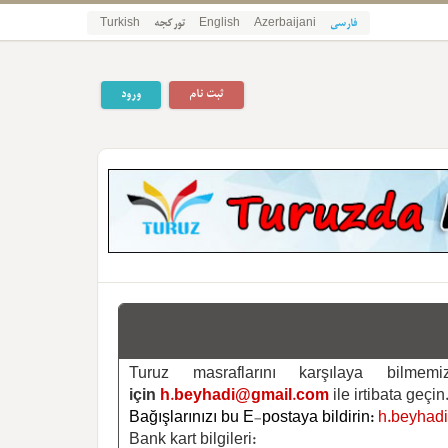
فارسی
Azerbaijani
English
تورکجه
Turkish
ثبت نام
ورود
Turuz masraflarını karşılaya bilm
için
h.beyhadi@gmail.com
ile irtibata geçin
Bağışlarınızı bu E-postaya bildirin:
h.beyhad
Bank kart bilgileri: