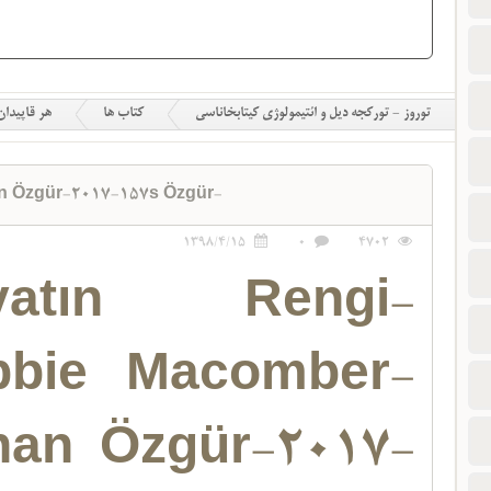
توروز - تورکجه دیل و ائتیمولوژی کیتابخاناسی
کتاب ها
هر قاپیدان
n Özgür-2017-157s Özgür-
1398/4/15
0
4702
yatın Rengi-
bbie Macomber-
nan Özgür-2017-