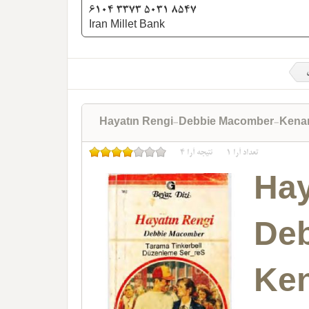
6104 3373 5031 8547
Iran Millet Bank
Hayatın Rengi-Debbie Macomber-Kena
تعداد آرا
1
نتیجه آرا
4
Ha
De
Ke