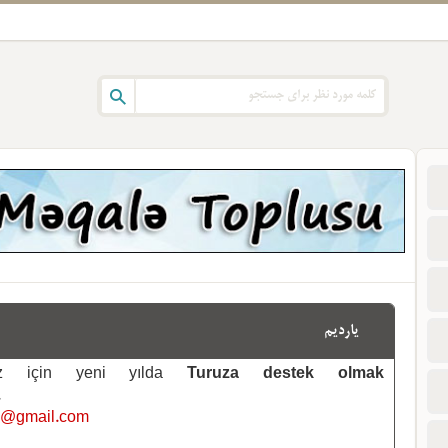
یاردیم
emiz için yeni yılda
Turuza destek olmak
.
i@gmail.com