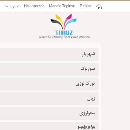
Pitiklər
Məqalə Toplusu
Hakkımızda
تماس با ما
شهریار
سوزلوک
تورک لوژی
زبان
میفولوژی
Felsefe