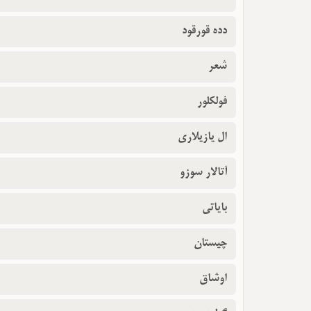
دده قورقود
شعر
فولکلور
ال یازیلاری
آتالار سوزو
بایاتی
چیستان
اوشاق