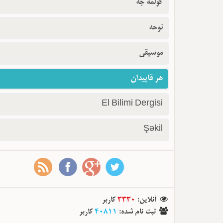
گولمه جه
نوحه
موسیقی
هر قاپیدان
El Bilimi Dergisi
Şəkil
آنلاین
:
3330
کاربر
ثبت نام شده
:
40811
کاربر