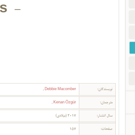
s -
نویسندگان:
Debbie Macomber
,
مترجمان:
Kenan Özgür
,
سال انتشار:
2017 (میلادی)
صفحات:
157