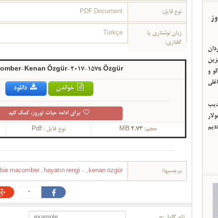
نوع فایل:
PDF Document
وز
زبان نوشتاری یا
Türkçe
گفتاری:
ردان
یزین
omber-Kenan Özgür-2017-157s Özgür-
و و
اغلی
خواندن
دانلود
ئدیب
برای ادامه حیات توروز، کمک کنید
لار
ددیم
حجم:
2.73 MB
نوع فایل :
Pdf
برچسبها:
kenan özgür
,
hayatın rengi -
,
bie macomber
0
نام کامل :*