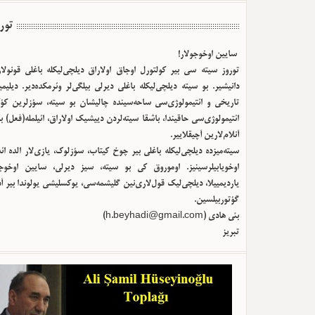
تور
سایین اوخوجولار!
توروز سیته سی بیر کولتورل اوجاق اولا‌راق دیلچی‌لیکله باغلی قونولا
دانیشیر. بو سیته دیلچی‌لیکله باغلی دیرلی بیلگی‌لر وئرمکده‌دیر. دیلیم
تاریخی و ائتیمولوژی‌سی ساحه‌سینده چالیشان بو سیته، سؤزلرین کؤک
ائتیمولوژی‌سی حاقیندا، باشقا سیته‌لردن دییشیک اولا‌راق، ائیلمله(فعل) ب
آنلام‌لارین آچیقلاییر.
سیته‌میزده دیلچی‌لیکله باغلی بیر چوخ کیتاب، سؤزلوک، یازی‌لار الده ا
اوخویابیلرسینیز. اوموروق کی بو سیته، سیز دیرلی، سایین اوخوجو
یاردیمییلا، دیلچی‌لیک قول‌لاری‌نین گلیشمه‌سی، یوکسلیشی یولوندا بیر آ
گؤتوربیلسین.
بئی هادی (
h.beyhadi@gmail.com
)
تبریز