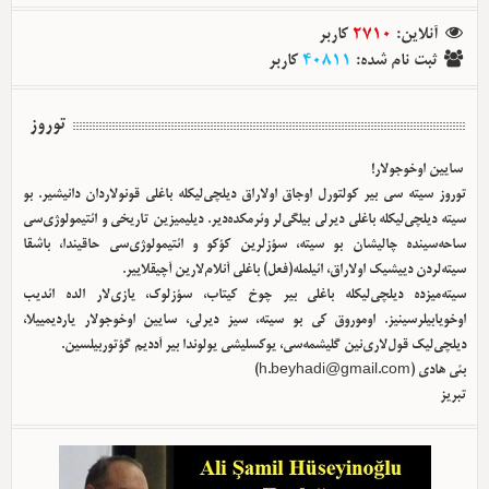
آنلاین
:
2710
کاربر
ثبت نام شده
:
40811
کاربر
توروز
سایین اوخوجولار!
توروز سیته سی بیر کولتورل اوجاق اولا‌راق دیلچی‌لیکله باغلی قونولاردان دانیشیر. بو
سیته دیلچی‌لیکله باغلی دیرلی بیلگی‌لر وئرمکده‌دیر. دیلیمیزین تاریخی و ائتیمولوژی‌سی
ساحه‌سینده چالیشان بو سیته، سؤزلرین کؤکو و ائتیمولوژی‌سی حاقیندا، باشقا
سیته‌لردن دییشیک اولا‌راق، ائیلمله(فعل) باغلی آنلام‌لارین آچیقلاییر.
سیته‌میزده دیلچی‌لیکله باغلی بیر چوخ کیتاب، سؤزلوک، یازی‌لار الده ائدیب
اوخویابیلرسینیز. اوموروق کی بو سیته، سیز دیرلی، سایین اوخوجولار یاردیمییلا،
دیلچی‌لیک قول‌لاری‌نین گلیشمه‌سی، یوکسلیشی یولوندا بیر آددیم گؤتوربیلسین.
بئی هادی (
h.beyhadi@gmail.com
)
تبریز