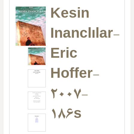
Kesin
Inanclılar-
Eric
Hoffer-
2007-
186s