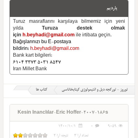
یاردیم
Turuz masraflarını karşılaya bilmemiz için yeni
yılda
Turuza destek olmak
için
h.beyhadi@gmail.com
ile irtibata geçin.
Bağışlarınızı bu E-postaya
bildirin:
h.beyhadi@gmail.com
Bank kart bilgileri:
6104 3373 5031 8547
Iran Millet Bank
توروز - تورکجه دیل و ائتیمولوژی کیتابخاناسی
کتاب ها
Kesin Inanclılar-Eric Hoffer-2007-186s
1400/10/1
0
9059
تعداد آرا
3
نتیجه آرا
2