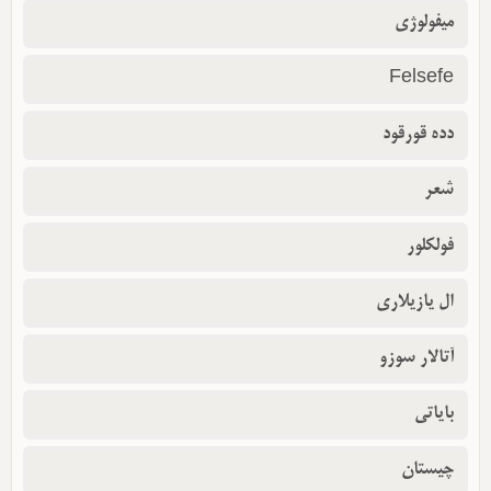
میفولوژی
Felsefe
دده قورقود
شعر
فولکلور
ال یازیلاری
آتالار سوزو
بایاتی
چیستان