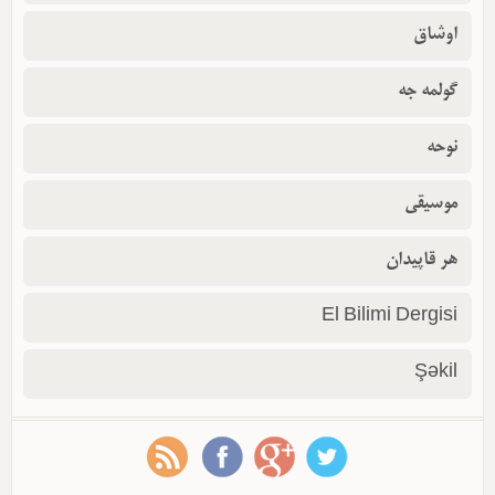
اوشاق
گولمه جه
نوحه
موسیقی
هر قاپیدان
El Bilimi Dergisi
Şəkil