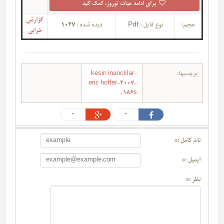
برای ادامه حیات توروز، کمک کنید
گزارش
حجم:
نوع فایل :
Pdf
دیده شده :
1027
خرابی
برچسبها:
kesin inanclılar-
eric hoffer-2007-
,
186s
0
0
نام کامل :*
ایمیل :*
نظر :*