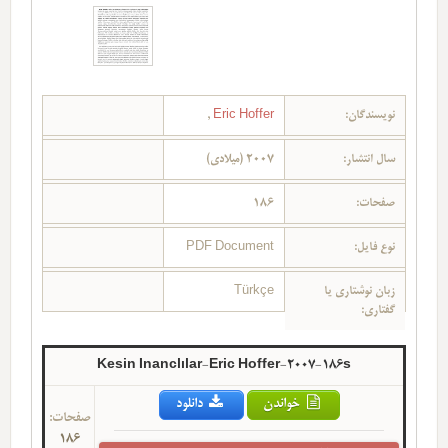
نویسندگان:
Eric Hoffer
,
سال انتشار:
2007 (میلادی)
صفحات:
186
نوع فایل:
PDF Document
زبان نوشتاری یا
Türkçe
گفتاری:
Kesin Inanclılar-Eric Hoffer-2007-186s
خواندن
دانلود
صفحات:
186