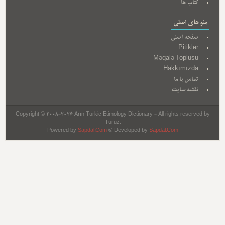
کتاب ها
منو های اصلی
صفحه اصلی
Pitiklər
Məqalə Toplusu
Hakkımızda
تماس با ما
نقشه سایت
Copyright © 2008-2026 Arın Turkic Etimology Dictionary - All rights reserved by
Turuz.
Powered by
Sapdal.Com
© Developed by
Sapdal.Com