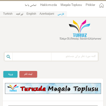
Pitiklər
Məqalə Toplusu
Hakkımızda
تماس با ما
فارسی
Azerbaijani
English
تورکجه
Turkish
ثبت نام
ورود