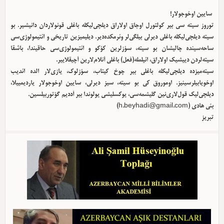
سایین اوخوجولار!
توروز سیته سی بیر کولتورل اوجاق اولا‌راق دیلچی‌لیکله باغلی قونولاردان دانیشیر. بو
سیته دیلچی‌لیکله باغلی دیرلی بیلگی‌لر وئرمکده‌دیر. دیلیمیزین تاریخی و ائتیمولوژی‌سی
ساحه‌سینده چالیشان بو سیته، سؤزلرین کؤکو و ائتیمولوژی‌سی حاقیندا، باشقا
سیته‌لردن دییشیک اولا‌راق، ائیلمله(فعل) باغلی آنلام‌لارین آچیقلاییر.
سیته‌میزده دیلچی‌لیکله باغلی بیر چوخ کیتاب، سؤزلوک، یازی‌لار الده ائدیب
اوخویابیلرسینیز. اوموروق کی بو سیته، سیز دیرلی، سایین اوخوجولار یاردیمییلا،
دیلچی‌لیک قول‌لاری‌نین گلیشمه‌سی، یوکسلیشی یولوندا بیر آددیم گؤتوربیلسین.
بئی هادی (
h.beyhadi@gmail.com
)
تبریز