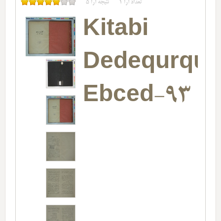
تعداد آرا
1
نتیجه آرا
5
Kitabi
Dedequrqud
Ebced-93