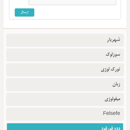
شهریار
سوزلوک
تورک لوژی
زبان
میفولوژی
Felsefe
دده قورقود