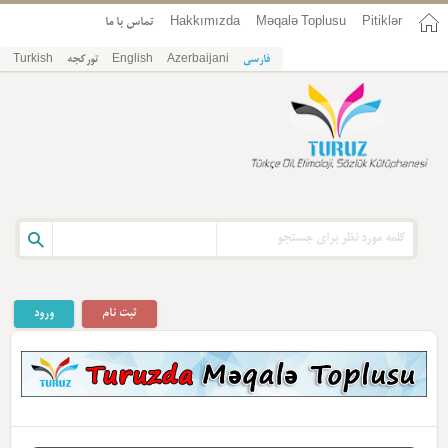
Pitiklər
Məqalə Toplusu
Hakkımızda
تماس با ما
فارسی
Azerbaijani
English
تورکجه
Turkish
ثبت نام
ورود