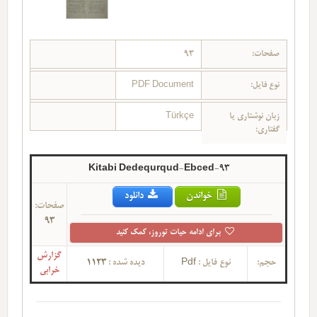
صفحات:
93
نوع فایل:
PDF Document
زبان نوشتاری یا
Türkçe
گفتاری:
Kitabi Dedequrqud-Ebced-93
خواندن
دانلود
صفحات:
93
برای ادامه حیات توروز، کمک کنید
گزارش
حجم:
نوع فایل :
Pdf
دیده شده :
1123
خرابی