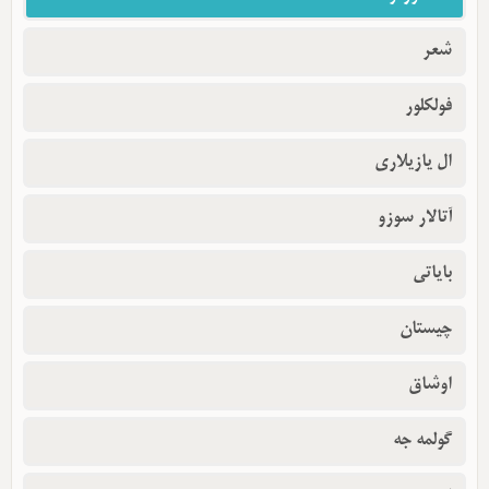
شعر
فولکلور
ال یازیلاری
آتالار سوزو
بایاتی
چیستان
اوشاق
گولمه جه