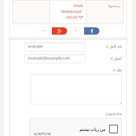
برچسبها:
kitabi
dedequrqud-
,
ebced-93
0
0
نام کامل :*
ایمیل :*
نظر :*
captcha: