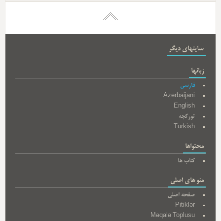
سایتهای دیگر
زبانها
فارسی
Azerbaijani
English
تورکجه
Turkish
محتواها
کتاب ها
منو های اصلی
صفحه اصلی
Pitiklər
Məqalə Toplusu