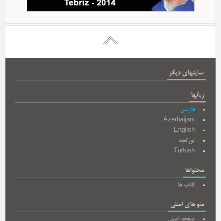
سایتهای دیگر
زبانها
فارسی
Azerbaijani
English
تورکجه
Turkish
محتواها
کتاب ها
منو های اصلی
صفحه اصلی