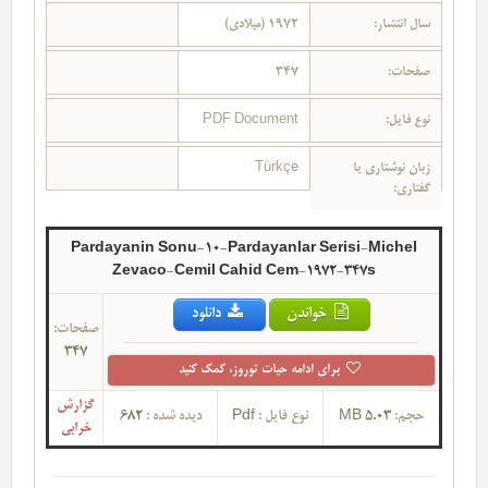
سال انتشار:
1972 (میلادی)
صفحات:
347
نوع فایل:
PDF Document
زبان نوشتاری یا
Türkçe
گفتاری:
Pardayanin Sonu-10-Pardayanlar Serisi-Michel
Zevaco-Cemil Cahid Cem-1972-347s
خواندن
دانلود
صفحات:
347
برای ادامه حیات توروز، کمک کنید
گزارش
حجم:
5.03 MB
نوع فایل :
Pdf
دیده شده :
682
خرابی