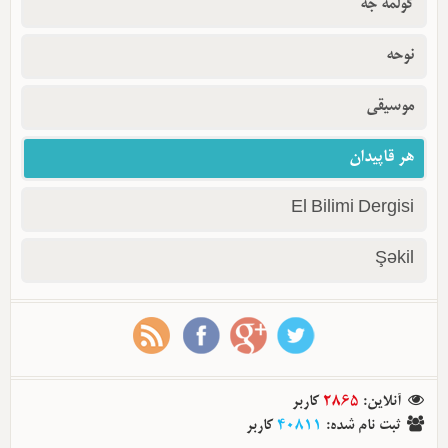
گولمه جه
نوحه
موسیقی
هر قاپیدان
El Bilimi Dergisi
Şəkil
آنلاین
:
2865
کاربر
ثبت نام شده
:
40811
کاربر