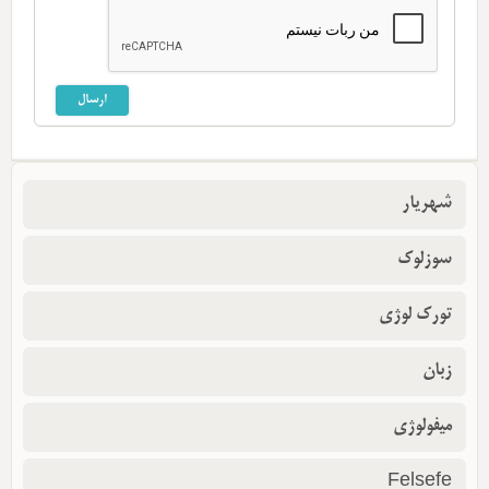
شهریار
سوزلوک
تورک لوژی
زبان
میفولوژی
Felsefe