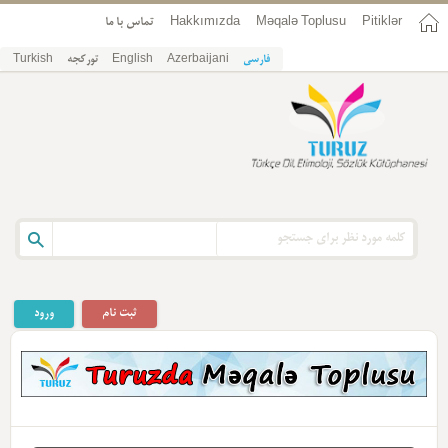
Pitiklər
Məqalə Toplusu
Hakkımızda
تماس با ما
فارسی
Azerbaijani
English
تورکجه
Turkish
ثبت نام
ورود