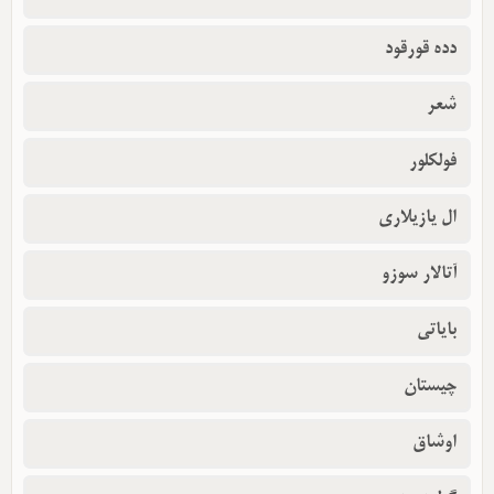
دده قورقود
شعر
فولکلور
ال یازیلاری
آتالار سوزو
بایاتی
چیستان
اوشاق