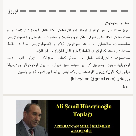
توروز
سایین اوخوجولار!
توروز سیته سی بیر کولتورل اوجاق اولا‌راق دیلچی‌لیکله باغلی قونولاردان دانیشیر. بو
سیته دیلچی‌لیکله باغلی دیرلی بیلگی‌لر وئرمکده‌دیر. دیلیمیزین تاریخی و ائتیمولوژی‌سی
ساحه‌سینده چالیشان بو سیته، سؤزلرین کؤکو و ائتیمولوژی‌سی حاقیندا، باشقا
سیته‌لردن دییشیک اولا‌راق، ائیلمله(فعل) باغلی آنلام‌لارین آچیقلاییر.
سیته‌میزده دیلچی‌لیکله باغلی بیر چوخ کیتاب، سؤزلوک، یازی‌لار الده ائدیب
اوخویابیلرسینیز. اوموروق کی بو سیته، سیز دیرلی، سایین اوخوجولار یاردیمییلا،
دیلچی‌لیک قول‌لاری‌نین گلیشمه‌سی، یوکسلیشی یولوندا بیر آددیم گؤتوربیلسین.
بئی هادی (
h.beyhadi@gmail.com
)
تبریز