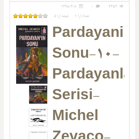
1398/4/8
0
4352
تعداد آرا
1
نتیجه آرا
5
Pardayanin
Sonu-10-
Pardayanlar
Serisi-
Michel
Zevaco-