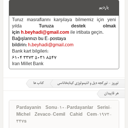
یاردیم
Turuz masraflarını karşılaya bilmemiz için yeni
yılda
Turuza destek olmak
için
h.beyhadi@gmail.com
ile irtibata geçin.
Bağışlarınızı bu E-postaya
bildirin:
h.beyhadi@gmail.com
Bank kart bilgileri:
6104 3373 5031 8547
Iran Millet Bank
توروز - تورکجه دیل و ائتیمولوژی کیتابخاناسی
کتاب ها
هر قاپیدان
Pardayanin Sonu-10-Pardayanlar Serisi-
Michel Zevaco-Cemil Cahid Cem-1972-
347s