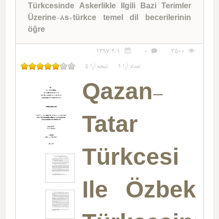
Türkcesinde Askerlikle Ilgili Bazi Terimler
Üzerine-8s+türkce temel dil becerilerinin
öğre
1397/4/1
0
3500
5
نتیجه آرا
1
تعداد آرا
Qazan-
Tatar
Türkcesi
Ile Özbek