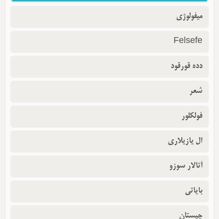
میفولوژی
Felsefe
دده قورقود
شعر
فولکلور
ال یازیلاری
آتالار سوزو
بایاتی
چیستان