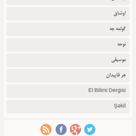
اوشاق
گولمه جه
نوحه
موسیقی
هر قاپیدان
El Bilimi Dergisi
Şəkil