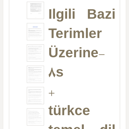
Ilgili Bazi
Terimler
Üzerine-
8s
+
türkce