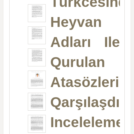
Türkcesind
Heyvan
Adları Ile
Qurulan
Atasözlerini
Qarşılaşdırm
Incelelemes