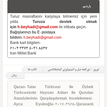
یاردیم
Turuz masraflarını karşılaya bilmemiz için yeni
yılda
Turuza destek olmak
için
h.beyhadi@gmail.com
ile irtibata geçin.
Bağışlarınızı bu E-postaya
bildirin:
h.beyhadi@gmail.com
Bank kart bilgileri:
6104 3373 5031 8547
Iran Millet Bank
توروز - تورکجه دیل و ائتیمولوژی کیتابخاناسی
کتاب ها
زبان
Qazan-Tatar Türkcesi Ile Özbek
Türkcesinde Heyvan Adları Ile Qurulan
Atasözlerinin Qarşılaşdırmalı Incelelemesi-
Ayca Eyuboğlu-2017-396s+Qaraxanlı