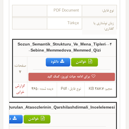
PDF Document
نوع فایل:
Türkçe
زبان نوشتاری یا
گفتاری:
4-Sozun_Semantik_Strukturu_Ve_Mena_Tipleri-
Sebine_Memmedova_Memmed_Qizi-
خواندن
دانلود
صفحات:
7
برای ادامه حیات توروز، کمک کنید
گزارش
465
دیده شده :
Pdf
نوع فایل :
287.7 KB
حجم:
خرابی
le_Qurulan_Atasozlerinin_Qarshilashdirmali_Incelelemesi-
خواندن
دانلود