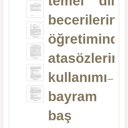
temel dil
becerilerini
öğretiminde
atasözlerini
kullanımı-
bayram
baş