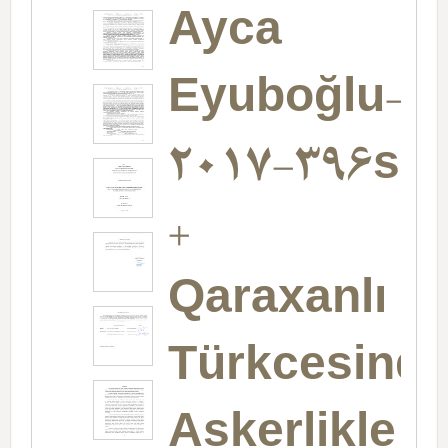
Ayca
Eyuboğlu-
2017-396s
+
Qaraxanlı
Türkcesind
Askerlikle