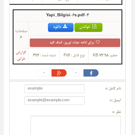
3-Yapi_Bilgisi-6s.pdf
خواندن
دانلود
صفحات:
6
برای ادامه حیات توروز، کمک کنید
گزارش
494
دیده شده :
Pdf
نوع فایل :
73.98 KB
حجم:
خرابی
0
0
نام کامل :*
ایمیل :*
نظر :*