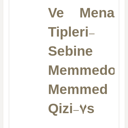
Ve Mena
Tipleri-
Sebine
Memmedov
Memmed
Qizi-7s