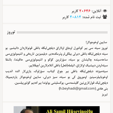
کاربر
20646
:
آنلاین
کاربر
40814
:
ثبت نام شده
توروز
سایین اوخوجولار!
توروز سیته سی بیر کولتورل اوجاق اولا‌راق دیلچی‌لیکله باغلی قونولاردان دانیشیر. بو
سیته دیلچی‌لیکله باغلی دیرلی بیلگی‌لر وئرمکده‌دیر. دیلیمیزین تاریخی و ائتیمولوژی‌سی
ساحه‌سینده چالیشان بو سیته، سؤزلرین کؤکو و ائتیمولوژی‌سی حاقیندا، باشقا
سیته‌لردن دییشیک اولا‌راق، ائیلمله(فعل) باغلی آنلام‌لارین آچیقلاییر.
سیته‌میزده دیلچی‌لیکله باغلی بیر چوخ کیتاب، سؤزلوک، یازی‌لار الده ائدیب
اوخویابیلرسینیز. اوموروق کی بو سیته، سیز دیرلی، سایین اوخوجولار یاردیمییلا،
دیلچی‌لیک قول‌لاری‌نین گلیشمه‌سی، یوکسلیشی یولوندا بیر آددیم گؤتوربیلسین.
)
h.beyhadi@gmail.com
بئی هادی (
تبریز