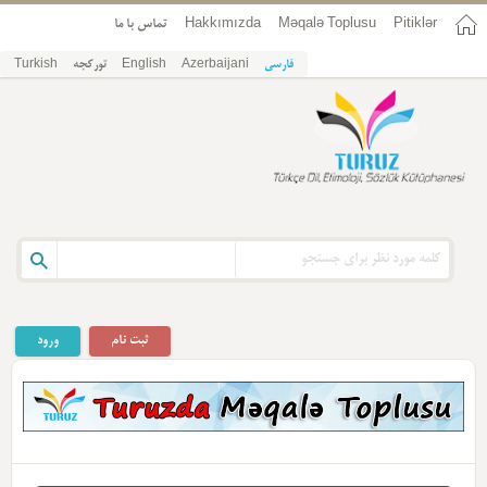
تماس با ما
Hakkımızda
Məqalə Toplusu
Pitiklər
Turkish
تورکجه
English
Azerbaijani
فارسی
ثبت نام
ورود