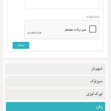
captcha:
شهریار
سوزلوک
تورک لوژی
زبان