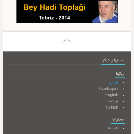
سایتهای دیگر
زبانها
فارسی
Azerbaijani
English
تورکجه
Turkish
محتواها
کتاب ها