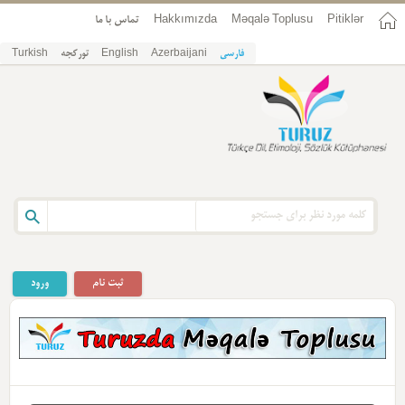
Pitiklər
Məqalə Toplusu
Hakkımızda
تماس با ما
فارسی
Azerbaijani
English
تورکجه
Turkish
ثبت نام
ورود