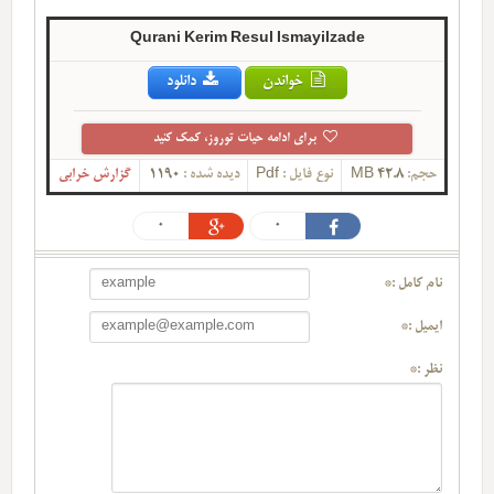
Qurani Kerim Resul Ismayilzade
خواندن
دانلود
برای ادامه حیات توروز، کمک کنید
حجم:
42.8 MB
نوع فایل :
Pdf
دیده شده :
1190
گزارش خرابی
0
0
نام کامل :*
ایمیل :*
نظر :*