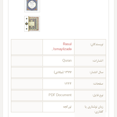
نویسندگان:
Rəsul
,
Ismayilzadə
اتشارات:
Quran
سال انتشار:
1377 (میلادی)
صفحات:
1222
نوع فایل:
PDF Document
زبان نوشتاری یا
تورکجه
گفتاری: