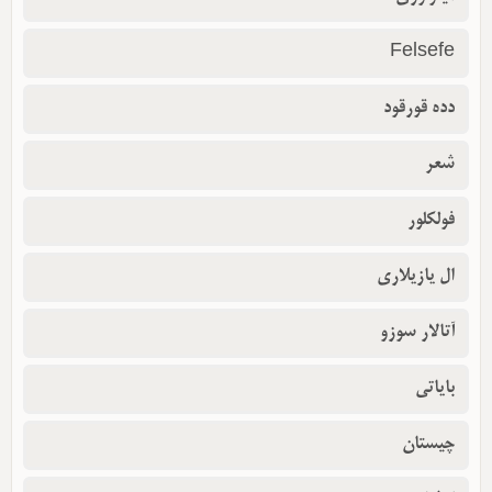
Felsefe
دده قورقود
شعر
فولکلور
ال یازیلاری
آتالار سوزو
بایاتی
چیستان