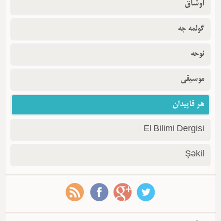
اوشاق
گولمه جه
نوحه
موسیقی
هر قاپیدان
El Bilimi Dergisi
Şəkil