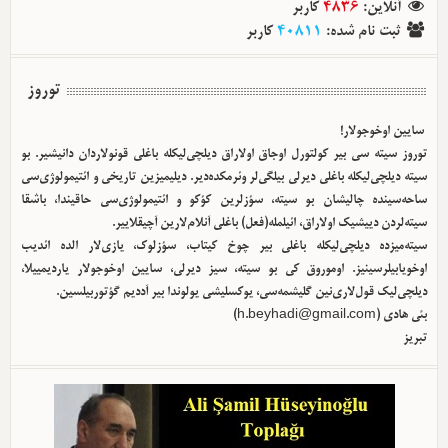
آنلاین
:
4836
کاربر
ثبت نام شده
:
40811
کاربر
توروز
سایین اوخوجولار!
توروز سیته سی بیر کولتورل اوجاق اولا‌راق دیلچی‌لیکله باغلی قونولاردان دانیشیر. بو
سیته دیلچی‌لیکله باغلی دیرلی بیلگی‌لر وئرمکده‌دیر. دیلیمیزین تاریخی و ائتیمولوژی‌سی
ساحه‌سینده چالیشان بو سیته، سؤزلرین کؤکو و ائتیمولوژی‌سی حاقیندا، باشقا
سیته‌لردن دییشیک اولا‌راق، ائیلمله(فعل) باغلی آنلام‌لارین آچیقلاییر.
سیته‌میزده دیلچی‌لیکله باغلی بیر چوخ کیتاب، سؤزلوک، یازی‌لار الده ائدیب
اوخویابیلرسینیز. اوموروق کی بو سیته، سیز دیرلی، سایین اوخوجولار یاردیمییلا،
دیلچی‌لیک قول‌لاری‌نین گلیشمه‌سی، یوکسلیشی یولوندا بیر آددیم گؤتوربیلسین.
بئی هادی (
h.beyhadi@gmail.com
)
تبریز