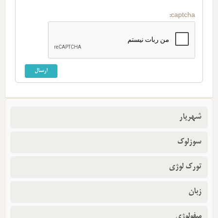
captcha:
شهریار
سوزلوک
تورک لوژی
زبان
میفولوژی