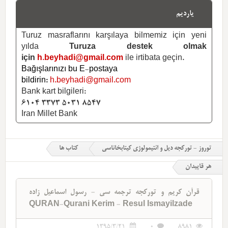
یاردیم
Turuz masraflarını karşılaya bilmemiz için yeni
yılda
Turuza destek olmak
için
h.beyhadi@gmail.com
ile irtibata geçin.
Bağışlarınızı bu E-postaya
bildirin:
h.beyhadi@gmail.com
Bank kart bilgileri:
6104 3373 5031 8547
Iran Millet Bank
توروز - تورکجه دیل و ائتیمولوژی کیتابخاناسی
کتاب ها
هر قاپیدان
قرآن کریم و تورکجه ترجمه سی - رسول اسماعیل زاده
QURAN-Qurani Kerim - Resul Ismayilzade
1395/3/21
0
8981