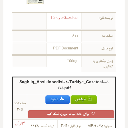
نویسندگان:
Türkiye Gazetesi
,
صفحات:
611
نوع فایل:
PDF Document
زبان نوشتاری یا
Türkçe
گفتاری:
1-Saghliq_Ansiklopedisi-1-Turkiye_Gazetesi-
305.pdf
خواندن
دانلود
صفحات:
305
برای ادامه حیات توروز، کمک کنید
گزارش
حجم:
90.35 MB
نوع فایل :
Pdf
دیده شده :
1128