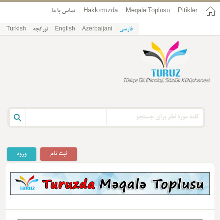
Pitiklər
Məqalə Toplusu
Hakkımızda
تماس با ما
فارسی
Azerbaijani
English
تورکجه
Turkish
ثبت نام
ورود