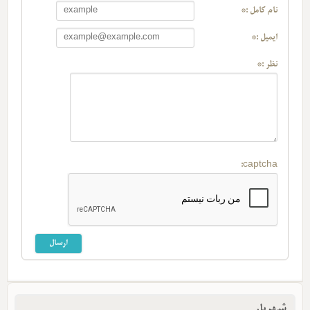
نام کامل :*
ایمیل :*
نظر :*
captcha:
شهریار