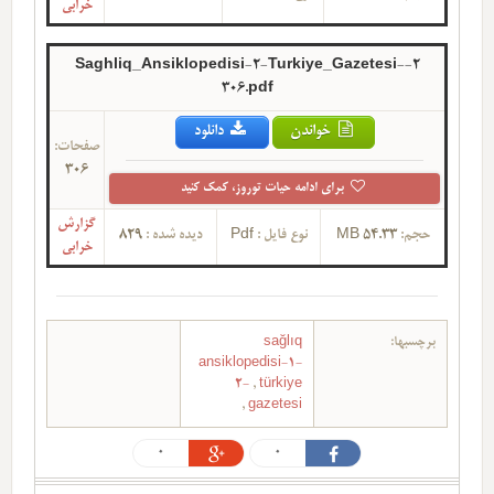
خرابی
2-Saghliq_Ansiklopedisi-2-Turkiye_Gazetesi-
306.pdf
خواندن
دانلود
صفحات:
306
برای ادامه حیات توروز، کمک کنید
گزارش
حجم:
54.33 MB
نوع فایل :
Pdf
دیده شده :
829
خرابی
برچسبها:
sağlıq
ansiklopedisi-1-
2-
,
türkiye
,
gazetesi
0
0