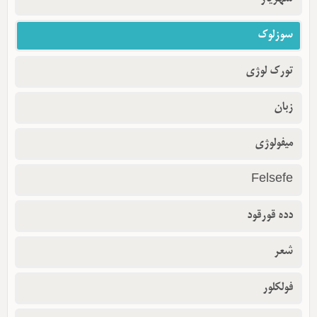
سوزلوک
تورک لوژی
زبان
میفولوژی
Felsefe
دده قورقود
شعر
فولکلور