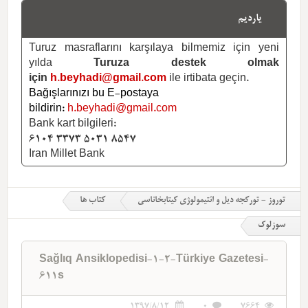
یاردیم
Turuz masraflarını karşılaya bilmemiz için yeni
yılda
Turuza destek olmak
için
h.beyhadi@gmail.com
ile irtibata geçin.
Bağışlarınızı bu E-postaya
bildirin:
h.beyhadi@gmail.com
Bank kart bilgileri:
6104 3373 5031 8547
Iran Millet Bank
توروز - تورکجه دیل و ائتیمولوژی کیتابخاناسی
کتاب ها
سوزلوک
Sağlıq Ansiklopedisi-1-2-Türkiye Gazetesi-
611s
1397/8/12
0
7664