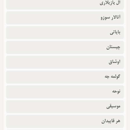
ال یازیلاری
آتالار سوزو
بایاتی
چیستان
اوشاق
گولمه جه
نوحه
موسیقی
هر قاپیدان