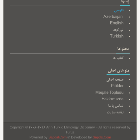
زبانها
فارسی
Azerbaijani
English
تورکجه
Turkish
محتواها
کتاب ها
منو های اصلی
صفحه اصلی
Pitiklər
Məqalə Toplusu
Hakkımızda
تماس با ما
نقشه سایت
Copyright © 2008-2026 Arın Turkic Etimology Dictionary - All rights reserved by
Turuz.
Powered by
Sapdal.Com
© Developed by
Sapdal.Com