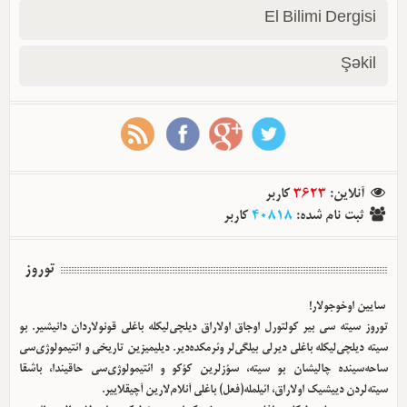
El Bilimi Dergisi
Şəkil
آنلاین
:
3623
کاربر
ثبت نام شده
:
40818
کاربر
توروز
سایین اوخوجولار!
توروز سیته سی بیر کولتورل اوجاق اولا‌راق دیلچی‌لیکله باغلی قونولاردان دانیشیر. بو
سیته دیلچی‌لیکله باغلی دیرلی بیلگی‌لر وئرمکده‌دیر. دیلیمیزین تاریخی و ائتیمولوژی‌سی
ساحه‌سینده چالیشان بو سیته، سؤزلرین کؤکو و ائتیمولوژی‌سی حاقیندا، باشقا
سیته‌لردن دییشیک اولا‌راق، ائیلمله(فعل) باغلی آنلام‌لارین آچیقلاییر.