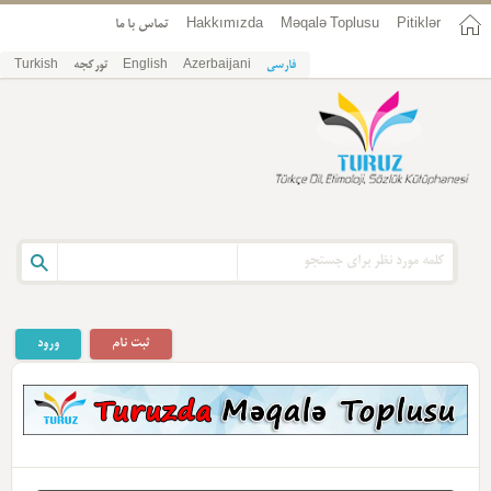
Pitiklər
Məqalə Toplusu
Hakkımızda
تماس با ما
فارسی
Azerbaijani
English
تورکجه
Turkish
ثبت نام
ورود