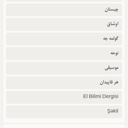
چیستان
اوشاق
گولمه جه
نوحه
موسیقی
هر قاپیدان
El Bilimi Dergisi
Şəkil