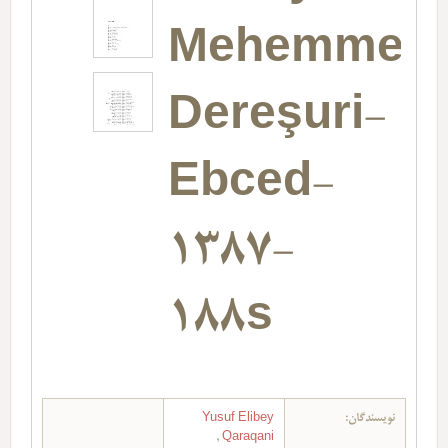
Mehemmed
Dereşuri-
Ebced-
1387-
188s
نویسندگان:
Yusuf Elibey
,
Qaraqani