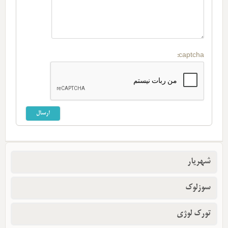
captcha:
شهریار
سوزلوک
تورک لوژی