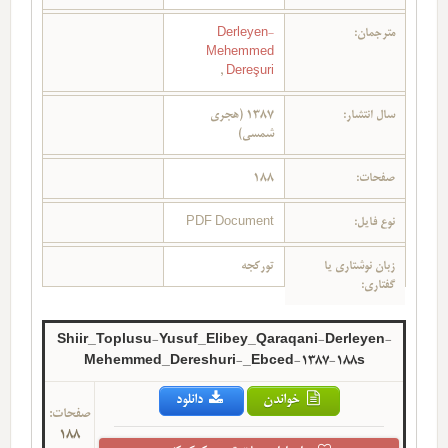
مترجمان:
Derleyen-
Mehemmed
,
Dereşuri
سال انتشار:
1387 (هجری
شمسی)
صفحات:
188
نوع فایل:
PDF Document
زبان نوشتاری یا
تورکجه
گفتاری:
Shiir_Toplusu-Yusuf_Elibey_Qaraqani-Derleyen-
Mehemmed_Dereshuri-_Ebced-1387-188s
خواندن
دانلود
صفحات:
188