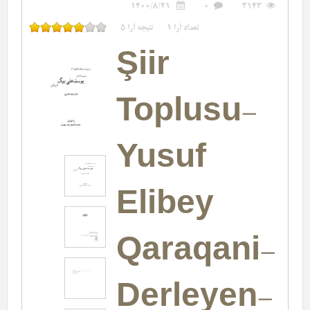
1400/8/21
0
3143
تعداد آرا
1
نتیجه آرا
5
Şiir
Toplusu-
Yusuf
Elibey
Qaraqani-
Derleyen-