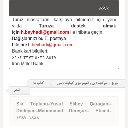
یاردیم
Turuz masraflarını karşılaya bilmemiz için yeni
yılda
Turuza destek olmak
için
h.beyhadi@gmail.com
ile irtibata geçin.
Bağışlarınızı bu E-postaya
bildirin:
h.beyhadi@gmail.com
Bank kart bilgileri:
6104 3373 5031 8547
Iran Millet Bank
توروز - تورکجه دیل و ائتیمولوژی کیتابخاناسی
کتاب ها
شعر
Şiir Toplusu-Yusuf Elibey Qaraqani-
Derleyen-Mehemmed Dereşuri- Ebced-
1387-188s