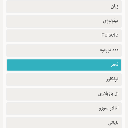
زبان
میفولوژی
Felsefe
دده قورقود
شعر
فولکلور
ال یازیلاری
آتالار سوزو
بایاتی