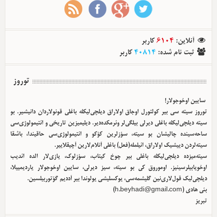
آنلاین
:
6104
کاربر
ثبت نام شده
:
40814
کاربر
توروز
سایین اوخوجولار!
توروز سیته سی بیر کولتورل اوجاق اولا‌راق دیلچی‌لیکله باغلی قونولاردان دانیشیر. بو
سیته دیلچی‌لیکله باغلی دیرلی بیلگی‌لر وئرمکده‌دیر. دیلیمیزین تاریخی و ائتیمولوژی‌سی
ساحه‌سینده چالیشان بو سیته، سؤزلرین کؤکو و ائتیمولوژی‌سی حاقیندا، باشقا
سیته‌لردن دییشیک اولا‌راق، ائیلمله(فعل) باغلی آنلام‌لارین آچیقلاییر.
سیته‌میزده دیلچی‌لیکله باغلی بیر چوخ کیتاب، سؤزلوک، یازی‌لار الده ائدیب
اوخویابیلرسینیز. اوموروق کی بو سیته، سیز دیرلی، سایین اوخوجولار یاردیمییلا،
دیلچی‌لیک قول‌لاری‌نین گلیشمه‌سی، یوکسلیشی یولوندا بیر آددیم گؤتوربیلسین.
بئی هادی (
h.beyhadi@gmail.com
)
تبریز