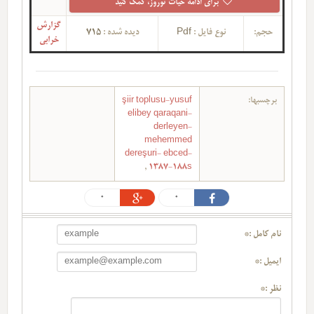
برای ادامه حیات توروز، کمک کنید
گزارش
حجم:
نوع فایل :
Pdf
دیده شده :
715
خرابی
برچسبها:
şiir toplusu-yusuf
elibey qaraqani-
derleyen-
mehemmed
dereşuri- ebced-
,
1387-188s
0
0
نام کامل :*
ایمیل :*
نظر :*