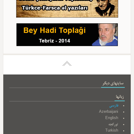
سایتهای دیگر
زبانها
فارسی
Azerbaijani
English
تورکجه
Turkish