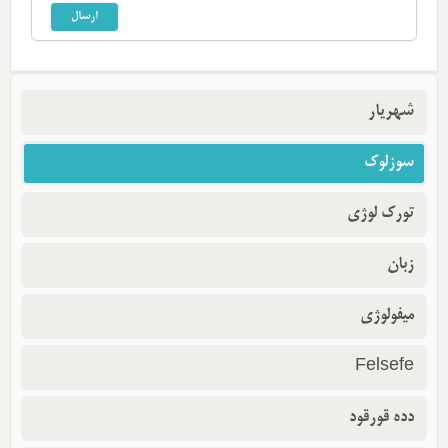
شهریار
سوزلوک
تورک لوژی
زبان
میفولوژی
Felsefe
دده قورقود