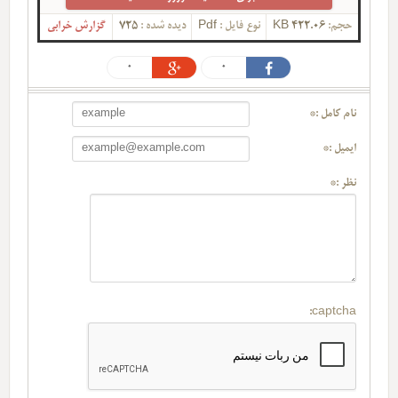
حجم:
422.06 KB
نوع فایل :
Pdf
دیده شده :
725
گزارش خرابی
0
0
نام کامل :*
ایمیل :*
نظر :*
captcha: