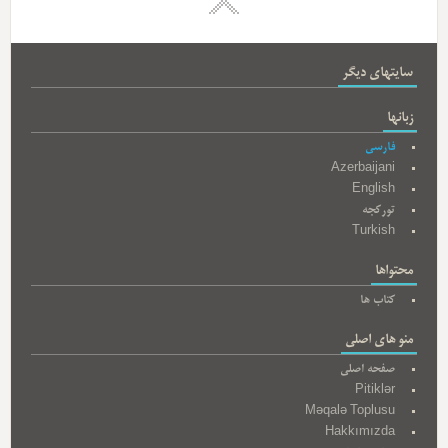
سایتهای دیگر
زبانها
فارسی
Azerbaijani
English
تورکجه
Turkish
محتواها
کتاب ها
منو های اصلی
صفحه اصلی
Pitiklər
Məqalə Toplusu
Hakkımızda