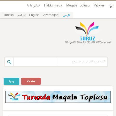
Pitiklər
Məqalə Toplusu
Hakkımızda
تماس با ما
فارسی
Azerbaijani
English
تورکجه
Turkish
ثبت نام
ورود