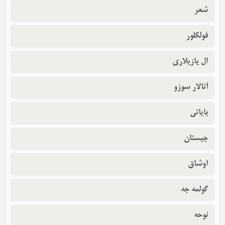
شعر
فولکلور
ال یازیلاری
آتالار سوزو
بایاتی
چیستان
اوشاق
گولمه جه
نوحه