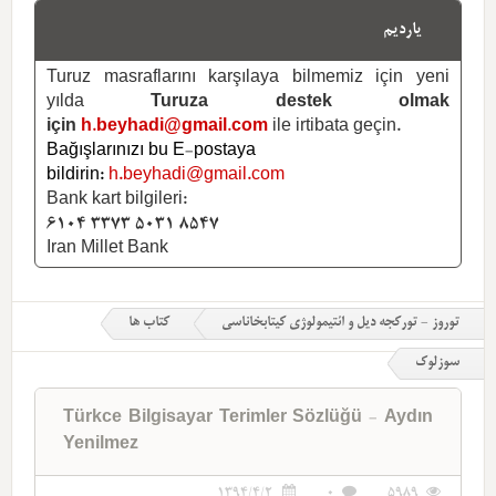
یاردیم
Turuz masraflarını karşılaya bilmemiz için yeni
yılda
Turuza destek olmak
için
h.beyhadi@gmail.com
ile irtibata geçin.
Bağışlarınızı bu E-postaya
bildirin:
h.beyhadi@gmail.com
Bank kart bilgileri:
6104 3373 5031 8547
Iran Millet Bank
توروز - تورکجه دیل و ائتیمولوژی کیتابخاناسی
کتاب ها
سوزلوک
Türkce Bilgisayar Terimler Sözlüğü - Aydın
Yenilmez
1394/4/2
0
5989