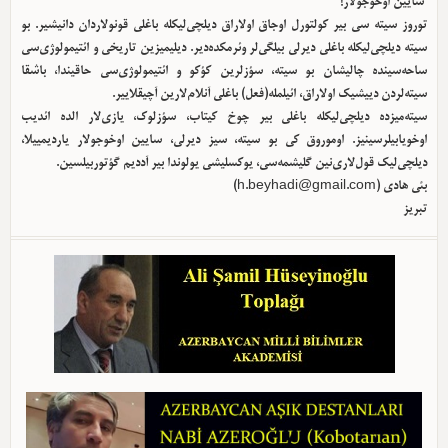
سایین اوخوجولار!
توروز سیته سی بیر کولتورل اوجاق اولا‌راق دیلچی‌لیکله باغلی قونولاردان دانیشیر. بو
سیته دیلچی‌لیکله باغلی دیرلی بیلگی‌لر وئرمکده‌دیر. دیلیمیزین تاریخی و ائتیمولوژی‌سی
ساحه‌سینده چالیشان بو سیته، سؤزلرین کؤکو و ائتیمولوژی‌سی حاقیندا، باشقا
سیته‌لردن دییشیک اولا‌راق، ائیلمله(فعل) باغلی آنلام‌لارین آچیقلاییر.
سیته‌میزده دیلچی‌لیکله باغلی بیر چوخ کیتاب، سؤزلوک، یازی‌لار الده ائدیب
اوخویابیلرسینیز. اوموروق کی بو سیته، سیز دیرلی، سایین اوخوجولار یاردیمییلا،
دیلچی‌لیک قول‌لاری‌نین گلیشمه‌سی، یوکسلیشی یولوندا بیر آددیم گؤتوربیلسین.
بئی هادی (
h.beyhadi@gmail.com
)
تبریز