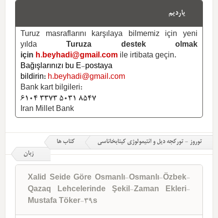
یاردیم
Turuz masraflarını karşılaya bilmemiz için yeni
yılda
Turuza destek olmak
için
h.beyhadi@gmail.com
ile irtibata geçin.
Bağışlarınızı bu E-postaya
bildirin:
h.beyhadi@gmail.com
Bank kart bilgileri:
6104 3373 5031 8547
Iran Millet Bank
توروز - تورکجه دیل و ائتیمولوژی کیتابخاناسی
کتاب ها
زبان
Xalid Seide Göre Osmanlı-Osmanlı-Özbek-
Qazaq Lehcelerinde Şekil-Zaman Ekleri-
Mustafa Töker-39s