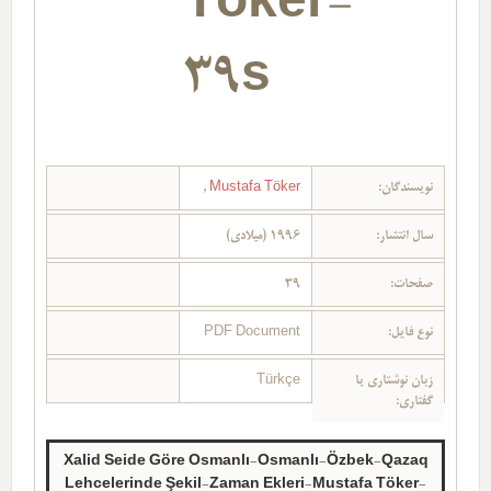
Töker-
39s
نویسندگان:
Mustafa Töker
,
سال انتشار:
1996 (میلادی)
صفحات:
39
نوع فایل:
PDF Document
زبان نوشتاری یا
Türkçe
گفتاری:
Xalid Seide Göre Osmanlı-Osmanlı-Özbek-Qazaq
Lehcelerinde Şekil-Zaman Ekleri-Mustafa Töker-