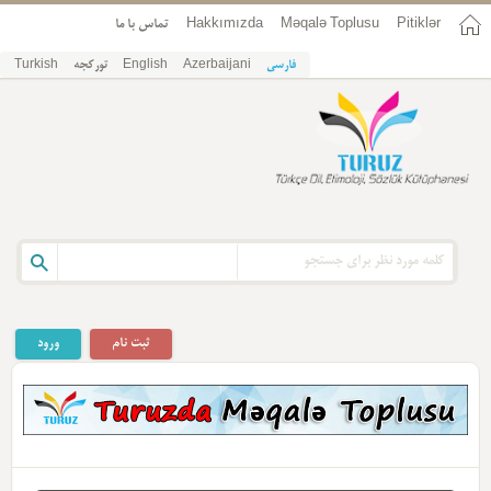
Pitiklər
Məqalə Toplusu
Hakkımızda
تماس با ما
فارسی
Azerbaijani
English
تورکجه
Turkish
ثبت نام
ورود