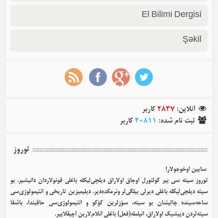
El Bilimi Dergisi
Şəkil
آنلاین
:
2837
کاربر
ثبت نام شده
:
40811
کاربر
توروز
سایین اوخوجولار!
توروز سیته سی بیر کولتورل اوجاق اولا‌راق دیلچی‌لیکله باغلی قونولاردان دانیشیر. بو
سیته دیلچی‌لیکله باغلی دیرلی بیلگی‌لر وئرمکده‌دیر. دیلیمیزین تاریخی و ائتیمولوژی‌سی
ساحه‌سینده چالیشان بو سیته، سؤزلرین کؤکو و ائتیمولوژی‌سی حاقیندا، باشقا
سیته‌لردن دییشیک اولا‌راق، ائیلمله(فعل) باغلی آنلام‌لارین آچیقلاییر.