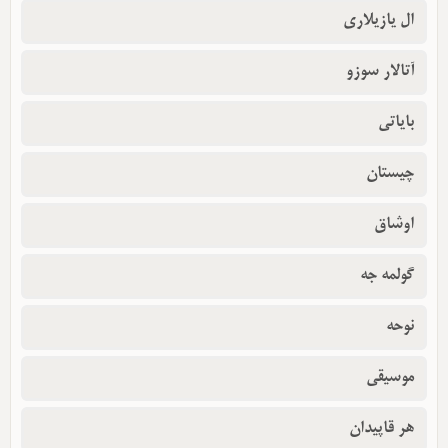
ال یازیلاری
آتالار سوزو
بایاتی
چیستان
اوشاق
گولمه جه
نوحه
موسیقی
هر قاپیدان