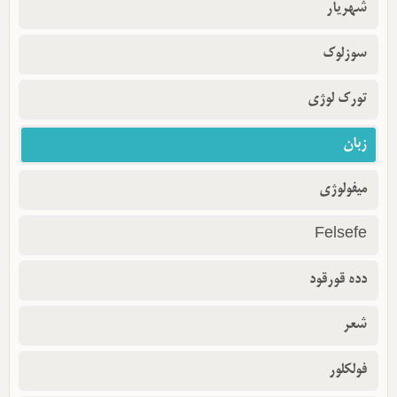
شهریار
سوزلوک
تورک لوژی
زبان
میفولوژی
Felsefe
دده قورقود
شعر
فولکلور