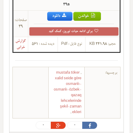
39s
خواندن
دانلود
صفحات:
39
برای ادامه حیات توروز، کمک کنید
گزارش
حجم:
241.98 KB
نوع فایل :
Pdf
دیده شده :
561
خرابی
برچسبها:
,
mustafa töker
xalid seide göre
osmanlı-
osmanlı-özbek-
qazaq
lehcelerinde
şekil-zaman
,
ekleri
0
0