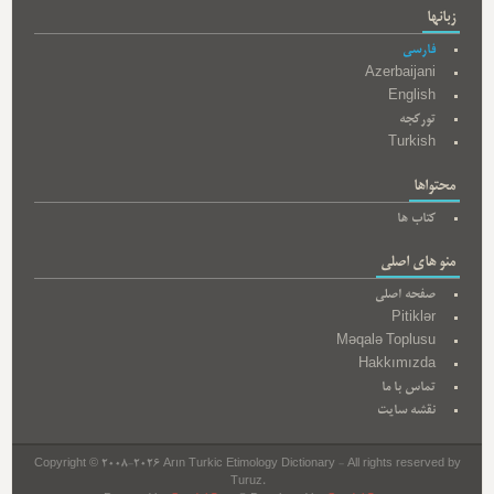
زبانها
فارسی
Azerbaijani
English
تورکجه
Turkish
محتواها
کتاب ها
منو های اصلی
صفحه اصلی
Pitiklər
Məqalə Toplusu
Hakkımızda
تماس با ما
نقشه سایت
Copyright © 2008-2026 Arın Turkic Etimology Dictionary - All rights reserved by
Turuz.