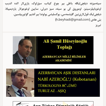
سیته‌میزده دیلچی‌لیکله باغلی بیر چوخ کیتاب، سؤزلوک، یازی‌لار الده ائدیب
اوخویابیلرسینیز. اوموروق کی بو سیته، سیز دیرلی، سایین اوخوجولار یاردیمییلا،
دیلچی‌لیک قول‌لاری‌نین گلیشمه‌سی، یوکسلیشی یولوندا بیر آددیم گؤتوربیلسین.
بئی هادی (
h.beyhadi@gmail.com
)
تبریز