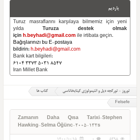
یاردیم
Turuz masraflarını karşılaya bilmemiz için yeni
yılda
Turuza destek olmak
için
h.beyhadi@gmail.com
ile irtibata geçin.
Bağışlarınızı bu E-postaya
bildirin:
h.beyhadi@gmail.com
Bank kart bilgileri:
6104 3373 5031 8547
Iran Millet Bank
توروز - تورکجه دیل و ائتیمولوژی کیتابخاناسی
کتاب ها
Felsefe
Zamanın Daha Qısa Tarixi-Stephen
Hawking-Selma Öğünc-2005-132s
1400/10/15
0
5398