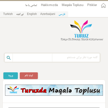
Pitiklər
Məqalə Toplusu
Hakkımızda
تماس با ما
فارسی
Azerbaijani
English
تورکجه
Turkish
ثبت نام
ورود