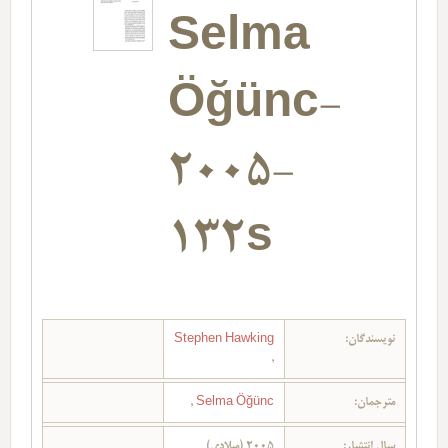
Selma
Öğünc-
2005-
132s
نویسندگان:
Stephen Hawking
,
مترجمان:
Selma Öğünc
,
سال انتشار:
2005 (میلادی)