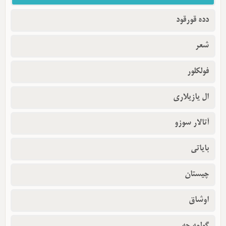
دده قورقود
شعر
فولکلور
ال یازیلاری
آتالار سوزو
بایاتی
چیستان
اوشاق
گولمه جه