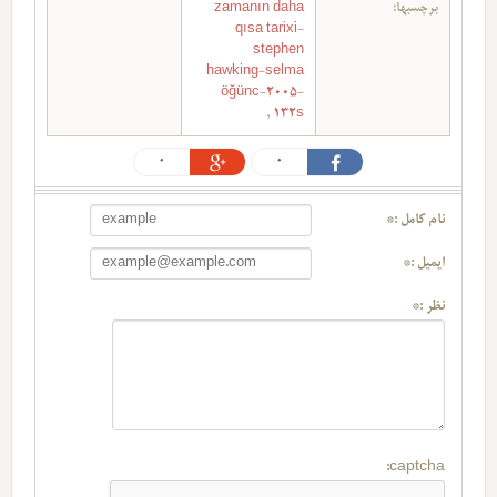
برچسبها:
zamanın daha
qısa tarixi-
stephen
hawking-selma
öğünc-2005-
,
132s
0
0
نام کامل :*
ایمیل :*
نظر :*
captcha: