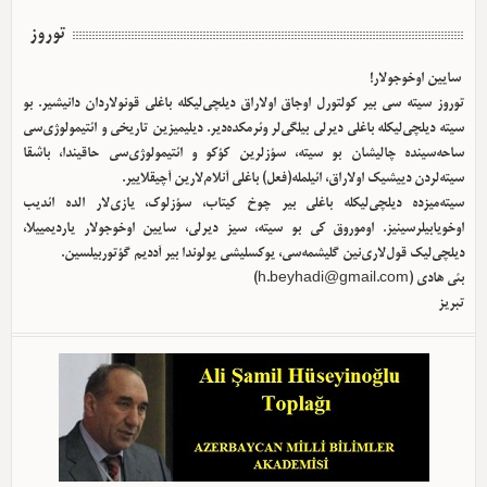
توروز
سایین اوخوجولار!
توروز سیته سی بیر کولتورل اوجاق اولا‌راق دیلچی‌لیکله باغلی قونولاردان دانیشیر. بو
سیته دیلچی‌لیکله باغلی دیرلی بیلگی‌لر وئرمکده‌دیر. دیلیمیزین تاریخی و ائتیمولوژی‌سی
ساحه‌سینده چالیشان بو سیته، سؤزلرین کؤکو و ائتیمولوژی‌سی حاقیندا، باشقا
سیته‌لردن دییشیک اولا‌راق، ائیلمله(فعل) باغلی آنلام‌لارین آچیقلاییر.
سیته‌میزده دیلچی‌لیکله باغلی بیر چوخ کیتاب، سؤزلوک، یازی‌لار الده ائدیب
اوخویابیلرسینیز. اوموروق کی بو سیته، سیز دیرلی، سایین اوخوجولار یاردیمییلا،
دیلچی‌لیک قول‌لاری‌نین گلیشمه‌سی، یوکسلیشی یولوندا بیر آددیم گؤتوربیلسین.
بئی هادی (
h.beyhadi@gmail.com
)
تبریز