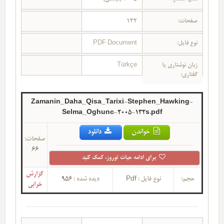
صفحات:
132
نوع فایل:
PDF Document
زبان نوشتاری یا
Türkçe
گفتاری:
Zamanin_Daha_Qisa_Tarixi-Stephen_Hawking-
Selma_Oghunc-2005-132s.pdf
خواندن
دانلود
صفحات:
66
برای ادامه حیات توروز، کمک کنید
گزارش
حجم:
نوع فایل :
Pdf
دیده شده :
956
خرابی