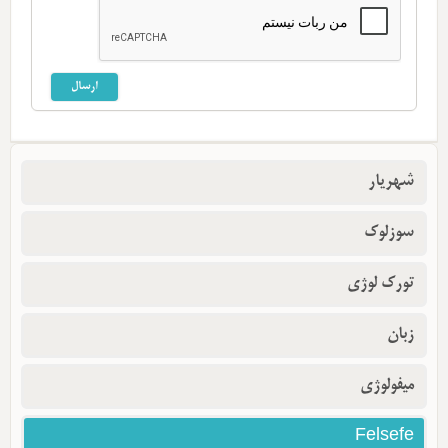
شهریار
سوزلوک
تورک لوژی
زبان
میفولوژی
Felsefe