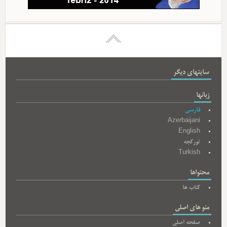
سایتهای دیگر
زبانها
فارسی
Azerbaijani
English
تورکجه
Turkish
محتواها
کتاب ها
منو های اصلی
صفحه اصلی