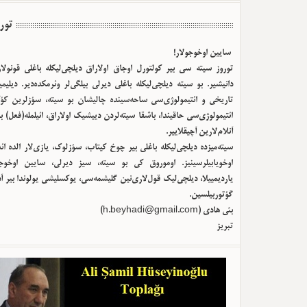
تور
سایین اوخوجولار!
توروز سیته سی بیر کولتورل اوجاق اولا‌راق دیلچی‌لیکله باغلی قونولا
دانیشیر. بو سیته دیلچی‌لیکله باغلی دیرلی بیلگی‌لر وئرمکده‌دیر. دیلیم
تاریخی و ائتیمولوژی‌سی ساحه‌سینده چالیشان بو سیته، سؤزلرین کؤک
ائتیمولوژی‌سی حاقیندا، باشقا سیته‌لردن دییشیک اولا‌راق، ائیلمله(فعل) ب
آنلام‌لارین آچیقلاییر.
سیته‌میزده دیلچی‌لیکله باغلی بیر چوخ کیتاب، سؤزلوک، یازی‌لار الده ا
اوخویابیلرسینیز. اوموروق کی بو سیته، سیز دیرلی، سایین اوخوجو
یاردیمییلا، دیلچی‌لیک قول‌لاری‌نین گلیشمه‌سی، یوکسلیشی یولوندا بیر آ
گؤتوربیلسین.
بئی هادی (
h.beyhadi@gmail.com
)
تبریز