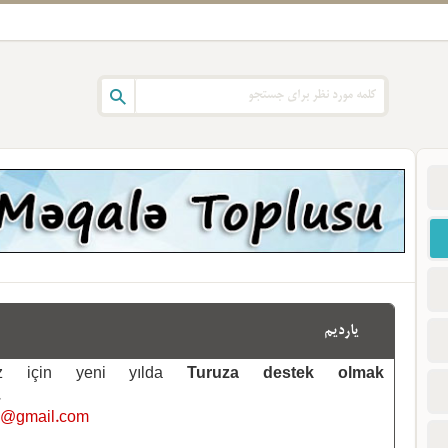
یاردیم
emiz için yeni yılda
Turuza destek olmak
.
i@gmail.com