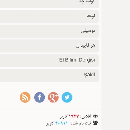
گولمه جه
نوحه
موسیقی
هر قاپیدان
El Bilimi Dergisi
Şəkil
آنلاین
:
1927
کاربر
ثبت نام شده
:
40811
کاربر