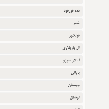
دده قورقود
شعر
فولکلور
ال یازیلاری
آتالار سوزو
بایاتی
چیستان
اوشاق