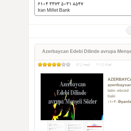
6104 3373 5031 8547
Iran Millet Bank
Azerbaycan Edebi Dilinde avrupa Menşel
تعداد آرا
11
نتیجه آرا
5
AZERBAYCA
azerrbaycan
latin-ebced
baki
0102-Əşanl