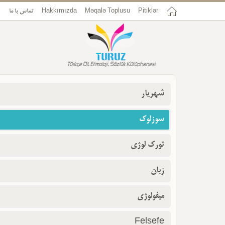
Pitiklər
Məqalə Toplusu
Hakkımızda
تماس با ما
شهریار
سوزلوک
تورک لوژی
زبان
میفولوژی
Felsefe