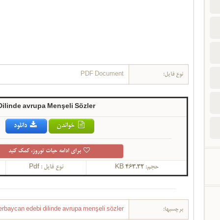
نوع فایل:
PDF Document
ilinde avrupa Menşeli Sözler
خواندن
دانلود
برای ادامه حیات توروز، کمک کنید
حجم:
463.32 KB
نوع فایل :
Pdf
برچسبها:
erbaycan edebi dilinde avrupa menşeli sözler