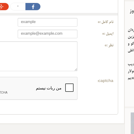
0
وز
نام کامل :*
ردان
ایمیل :*
یزین
و و
نظر :*
اغلی
ئدیب
لار
ددیم
captcha: