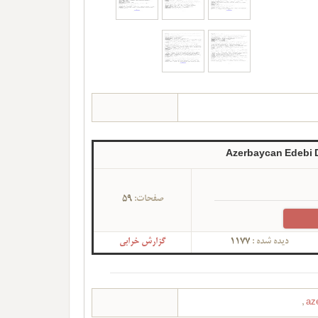
Azerbaycan Edebi D
صفحات:
59
دیده شده :
1177
گزارش خرابی
,
az