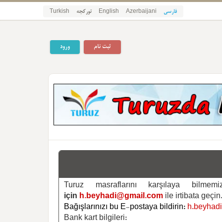
فارسی
Azerbaijani
English
تورکجه
Turkish
ثبت نام
ورود
Turuz masraflarını karşılaya bilm
için
h.beyhadi@gmail.com
ile irtibata geçin
Bağışlarınızı bu E-postaya bildirin:
h.beyhad
Bank kart bilgileri: