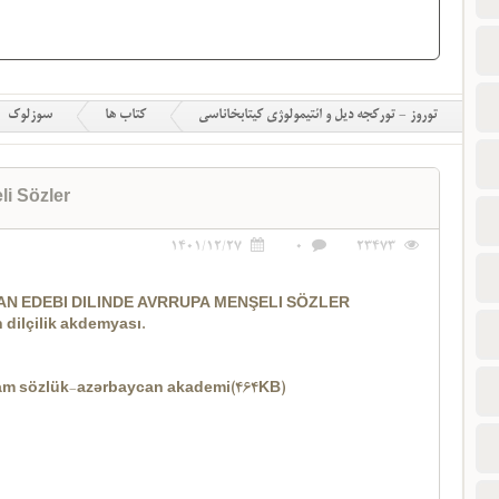
توروز - تورکجه دیل و ائتیمولوژی کیتابخاناسی
کتاب ها
سوزلوک
i Sözler
1401/12/27
0
23473
N EDEBI DILINDE AVRRUPA MENŞELI SÖZLER
 dilçilik akdemyası.
am sözlük-azərbaycan akademi(464KB)