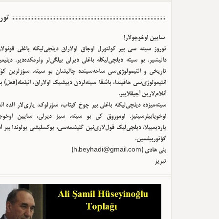
تور
سایین اوخوجولار!
توروز سیته سی بیر کولتورل اوجاق اولا‌راق دیلچی‌لیکله باغلی قونولا
دانیشیر. بو سیته دیلچی‌لیکله باغلی دیرلی بیلگی‌لر وئرمکده‌دیر. دیلیم
تاریخی و ائتیمولوژی‌سی ساحه‌سینده چالیشان بو سیته، سؤزلرین کؤک
ائتیمولوژی‌سی حاقیندا، باشقا سیته‌لردن دییشیک اولا‌راق، ائیلمله(فعل) ب
آنلام‌لارین آچیقلاییر.
سیته‌میزده دیلچی‌لیکله باغلی بیر چوخ کیتاب، سؤزلوک، یازی‌لار الده ا
اوخویابیلرسینیز. اوموروق کی بو سیته، سیز دیرلی، سایین اوخوجو
یاردیمییلا، دیلچی‌لیک قول‌لاری‌نین گلیشمه‌سی، یوکسلیشی یولوندا بیر آ
گؤتوربیلسین.
بئی هادی (
h.beyhadi@gmail.com
)
تبریز