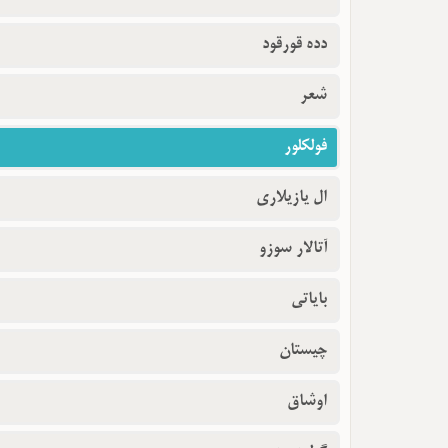
دده قورقود
شعر
فولکلور
ال یازیلاری
آتالار سوزو
بایاتی
چیستان
اوشاق