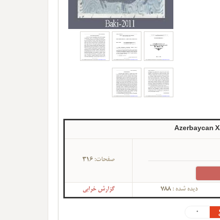
Azerbaycan Xa
صفحات:
316
دیده شده :
788
گزارش خرابی
0