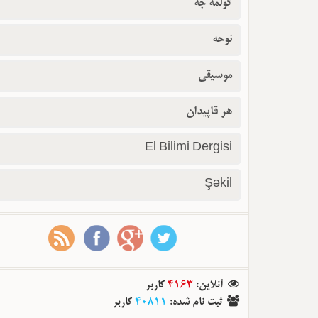
گولمه جه
نوحه
موسیقی
هر قاپیدان
El Bilimi Dergisi
Şəkil
آنلاین
:
4163
کاربر
ثبت نام شده
:
40811
کاربر