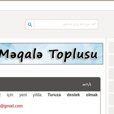
یاردیم
emiz için yeni yılda
Turuza destek olmak
.
i@gmail.com