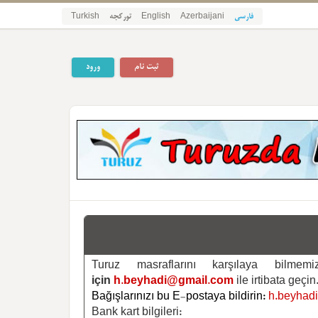
فارسی
Azerbaijani
English
تورکجه
Turkish
ثبت نام
ورود
Turuz masraflarını karşılaya bilm
için
h.beyhadi@gmail.com
ile irtibata geçin
Bağışlarınızı bu E-postaya bildirin:
h.beyhad
Bank kart bilgileri: