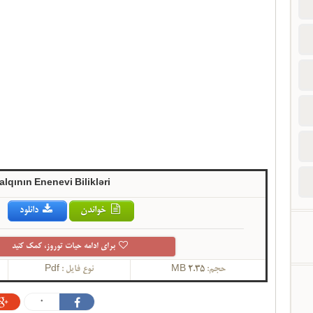
lqının Enenevi Bilikləri
خواندن
دانلود
برای ادامه حیات توروز، کمک کنید
حجم:
2.35 MB
نوع فایل :
Pdf
0