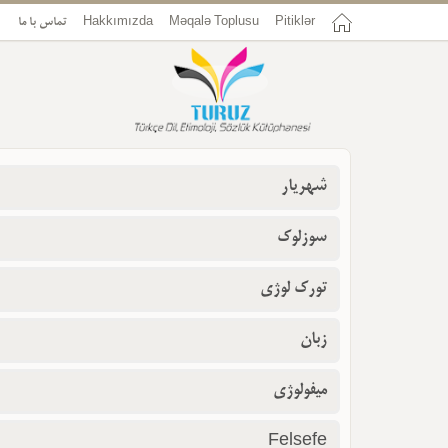
Pitiklər
Məqalə Toplusu
Hakkımızda
تماس با ما
شهریار
سوزلوک
تورک لوژی
زبان
میفولوژی
Felsefe