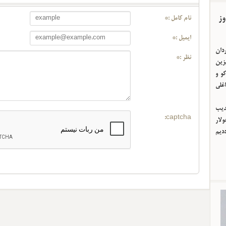
وز
نام کامل :*
ایمیل :*
ردان
نظر :*
یزین
و و
اغلی
ئدیب
captcha:
لار
ددیم