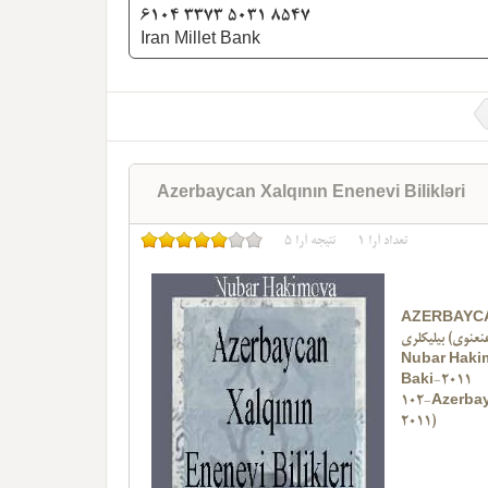
6104 3373 5031 8547
Iran Millet Bank
Azerbaycan Xalqının Enenevi Bilikləri
تعداد آرا
1
نتیجه آرا
5
AZERBAYCA
عنعنوی) بیلیکلری
Nubar Haki
Baki-2011
102-Azerbay
2011)