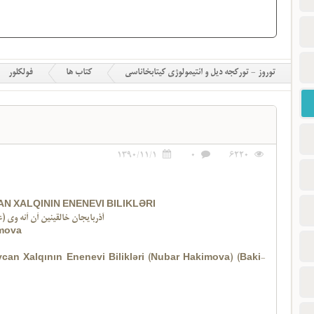
توروز - تورکجه دیل و ائتیمولوژی کیتابخاناسی
کتاب ها
فولکلور
1390/11/1
0
6220
N XALQININ ENENEVI BILIKLƏRI
آذربایجان خالقینین اَن اَنه وی (
mova
can Xalqının Enenevi Bilikləri (Nubar Hakimova) (Baki-