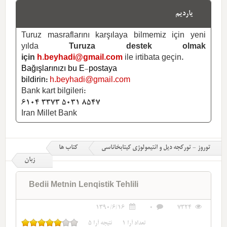
یاردیم
Turuz masraflarını karşılaya bilmemiz için yeni
yılda
Turuza destek olmak
için
h.beyhadi@gmail.com
ile irtibata geçin.
Bağışlarınızı bu E-postaya
bildirin:
h.beyhadi@gmail.com
Bank kart bilgileri:
6104 3373 5031 8547
Iran Millet Bank
توروز - تورکجه دیل و ائتیمولوژی کیتابخاناسی
کتاب ها
زبان
Bedii Metnin Lenqistik Tehlili
1390/6/16
0
7324
تعداد آرا
1
نتیجه آرا
5