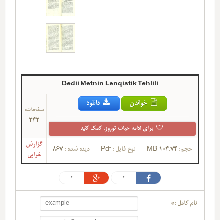
Bedii Metnin Lenqistik Tehlili
خواندن
دانلود
صفحات:
242
برای ادامه حیات توروز، کمک کنید
گزارش
حجم:
104.74 MB
نوع فایل :
Pdf
دیده شده :
867
خرابی
0
0
نام کامل :*