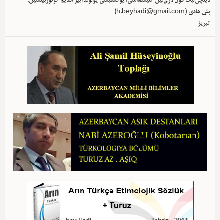
دیلچی‌لیک قول‌لاری‌نین گلیشمه‌سی، یوکسلیشی یولوندا بیر آددیم گؤتوربیلسین.
بئی هادی (
h.beyhadi@gmail.com
)
تبریز