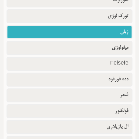
سوزلوک
تورک لوژی
زبان
میفولوژی
Felsefe
دده قورقود
شعر
فولکلور
ال یازیلاری