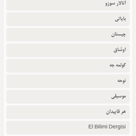
آتالار سوزو
بایاتی
چیستان
اوشاق
گولمه جه
نوحه
موسیقی
هر قاپیدان
El Bilimi Dergisi