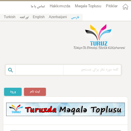
Pitiklər
Məqalə Toplusu
Hakkımızda
تماس با ما
فارسی
Azerbaijani
English
تورکجه
Turkish
ثبت نام
ورود