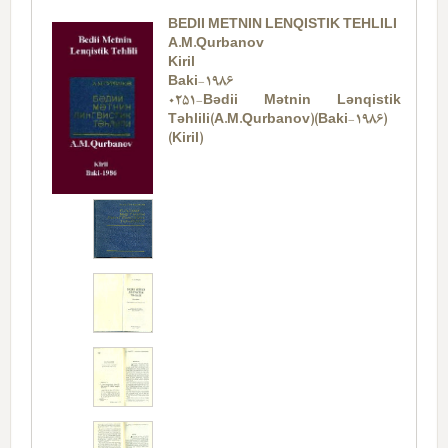
BEDII METNIN LENQISTIK TEHLILI
A.M.Qurbanov
Kiril
Baki-1986
0251-Bədii Mətnin Lənqistik
Təhlili(A.M.Qurbanov)(Baki-1986)
(Kiril)