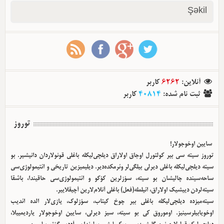
Şəkil
آنلاین
:
6262
کاربر
ثبت نام شده
:
40814
کاربر
توروز
سایین اوخوجولار!
توروز سیته سی بیر کولتورل اوجاق اولا‌راق دیلچی‌لیکله باغلی قونولاردان دانیشیر. بو
سیته دیلچی‌لیکله باغلی دیرلی بیلگی‌لر وئرمکده‌دیر. دیلیمیزین تاریخی و ائتیمولوژی‌سی
ساحه‌سینده چالیشان بو سیته، سؤزلرین کؤکو و ائتیمولوژی‌سی حاقیندا، باشقا
سیته‌لردن دییشیک اولا‌راق، ائیلمله(فعل) باغلی آنلام‌لارین آچیقلاییر.
سیته‌میزده دیلچی‌لیکله باغلی بیر چوخ کیتاب، سؤزلوک، یازی‌لار الده ائدیب
اوخویابیلرسینیز. اوموروق کی بو سیته، سیز دیرلی، سایین اوخوجولار یاردیمییلا،