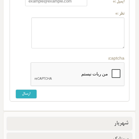
ایمیل :*
نظر :*
captcha:
شهریار