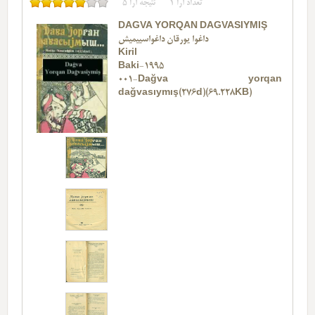
تعداد آرا
1
نتیجه آرا
5
DAĞVA YORQAN DAĞVASIYMIŞ
داغوا یورقان داغواسییمیش
Kiril
Baki-1995
001-Dağva yorqan
dağvasıymış(276d)(69.228KB)