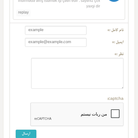
indirmədə əiriş istəmək işi çətin edir . saytiniz çox
yaxşi dir
replay
نام کامل :*
ایمیل :*
نظر :*
captcha: