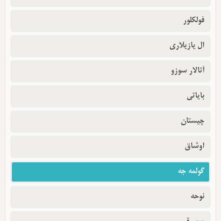
فولکلور
ال یازیلاری
آتالار سوزو
بایاتی
چیستان
اوشاق
گولمه جه
نوحه