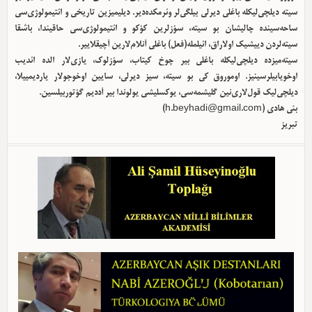
سیته دیلچی‌لیکله باغلی دیرلی بیلگی‌لر وئرمکده‌دیر. دیلیمیزین تاریخی و ائتیمولوژی‌سی
ساحه‌سینده چالیشان بو سیته، سؤزلرین کؤکو و ائتیمولوژی‌سی حاقیندا، باشقا
سیته‌لردن دییشیک اولا‌راق، ائیلمله(فعل) باغلی آنلام‌لارین آچیقلاییر.
سیته‌میزده دیلچی‌لیکله باغلی بیر چوخ کیتاب، سؤزلوک، یازی‌لار الده ائدیب
اوخویابیلرسینیز. اوموروق کی بو سیته، سیز دیرلی، سایین اوخوجولار یاردیمییلا،
دیلچی‌لیک قول‌لاری‌نین گلیشمه‌سی، یوکسلیشی یولوندا بیر آددیم گؤتوربیلسین.
بئی هادی (
h.beyhadi@gmail.com
)
تبریز