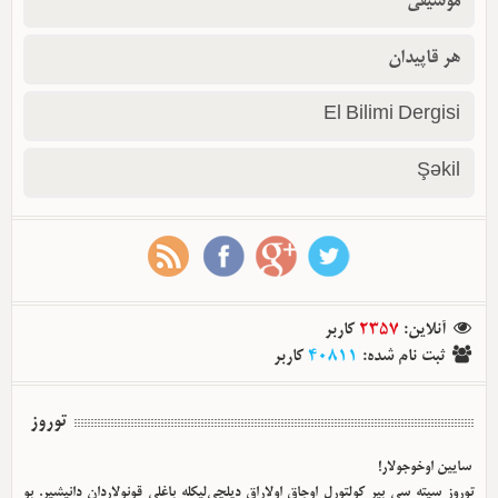
موسیقی
هر قاپیدان
El Bilimi Dergisi
Şəkil
آنلاین
:
2357
کاربر
ثبت نام شده
:
40811
کاربر
توروز
سایین اوخوجولار!
توروز سیته سی بیر کولتورل اوجاق اولا‌راق دیلچی‌لیکله باغلی قونولاردان دانیشیر. بو