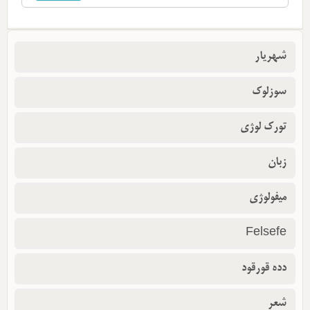
شهریار
سوزلوک
تورک لوژی
زبان
میفولوژی
Felsefe
دده قورقود
شعر