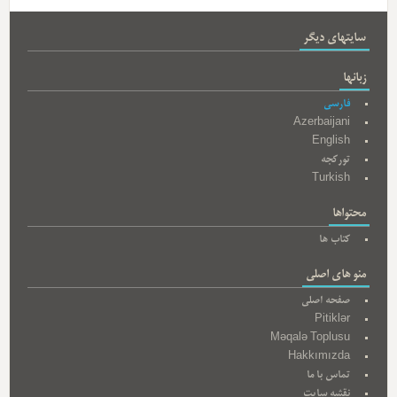
سایتهای دیگر
زبانها
فارسی
Azerbaijani
English
تورکجه
Turkish
محتواها
کتاب ها
منو های اصلی
صفحه اصلی
Pitiklər
Məqalə Toplusu
Hakkımızda
تماس با ما
نقشه سایت