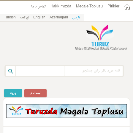
Pitiklər
Məqalə Toplusu
Hakkımızda
تماس با ما
فارسی
Azerbaijani
English
تورکجه
Turkish
ثبت نام
ورود