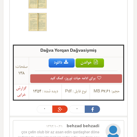
Dağva Yorqan Dağvasiymiş
خواندن
دانلود
صفحات:
138
برای ادامه حیات توروز، کمک کنید
گزارش
حجم:
67.61 MB
نوع فایل :
Pdf
دیده شده :
1354
خرابی
0
0
behzad behzadi
1393/10/21
çox çətin olub bir az asan edin qardaşhər dönə