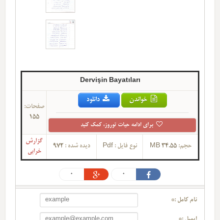
Dervişin Bayatıları
خواندن
دانلود
صفحات:
155
برای ادامه حیات توروز، کمک کنید
گزارش
حجم:
34.55 MB
نوع فایل :
Pdf
دیده شده :
972
خرابی
0
0
نام کامل :*
ایمیل :*