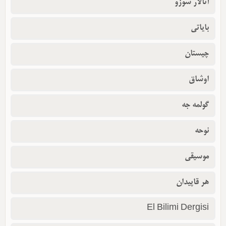
آتالار سوزو
بایاتی
چیستان
اوشاق
گولمه جه
نوحه
موسیقی
هر قاپیدان
El Bilimi Dergisi