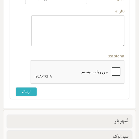
نظر :*
captcha:
شهریار
سوزلوک