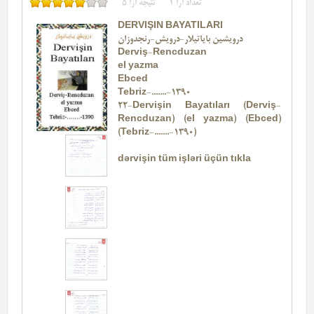
تعداد آرا
1
نتیجه آرا
5
DERVIŞIN BAYATILARI
درویشین بایاتیلار-درویش-رنجدوزان
Derviş-Rencduzan
el yazma
Ebced
Tebriz-.......-1390
22-Dervişin Bayatıları (Derviş-
Rencduzan) (el yazma) (Ebced)
(Tebriz-.......-1390)
dərvişin tüm işləri üçün
tıkla