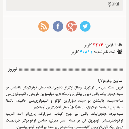
Şəkil
آنلاین
:
3226
کاربر
ثبت نام شده
:
40811
کاربر
توروز
سایین اوخوجولار!
توروز سیته سی بیر کولتورل اوجاق اولا‌راق دیلچی‌لیکله باغلی قونولاردان دانیشیر. بو
سیته دیلچی‌لیکله باغلی دیرلی بیلگی‌لر وئرمکده‌دیر. دیلیمیزین تاریخی و ائتیمولوژی‌سی
ساحه‌سینده چالیشان بو سیته، سؤزلرین کؤکو و ائتیمولوژی‌سی حاقیندا، باشقا
سیته‌لردن دییشیک اولا‌راق، ائیلمله(فعل) باغلی آنلام‌لارین آچیقلاییر.
سیته‌میزده دیلچی‌لیکله باغلی بیر چوخ کیتاب، سؤزلوک، یازی‌لار الده ائدیب
اوخویابیلرسینیز. اوموروق کی بو سیته، سیز دیرلی، سایین اوخوجولار یاردیمییلا،
دیلچی‌لیک قول‌لاری‌نین گلیشمه‌سی، یوکسلیشی یولوندا بیر آددیم گؤتوربیلسین.