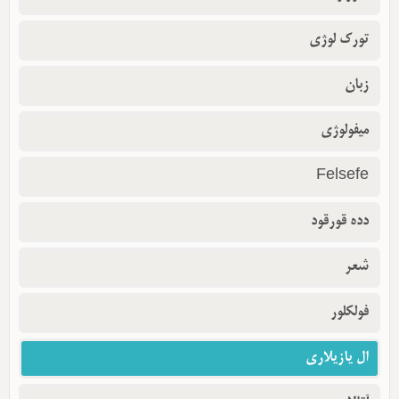
تورک لوژی
زبان
میفولوژی
Felsefe
دده قورقود
شعر
فولکلور
ال یازیلاری