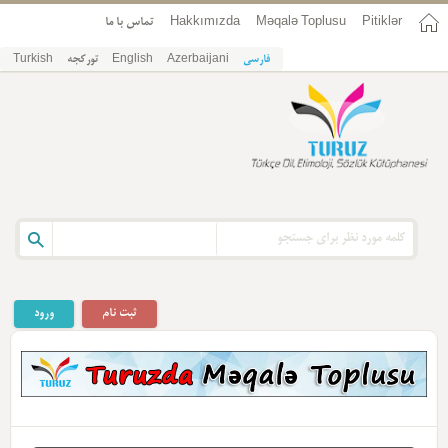
Pitiklər
Məqalə Toplusu
Hakkımızda
تماس با ما
فارسی
Azerbaijani
English
تورکجه
Turkish
ثبت نام
ورود