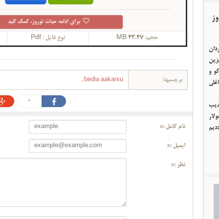
وز
برای ادامه حیات توروز، کمک کنید
حجم:
43.47 MB
نوع فایل :
Pdf
ردان
یزین
و و
برچسبها:
bedia aakarsu
,
اغلی
0
ئدیب
لار
نام کامل :*
ددیم
ایمیل :*
نظر :*