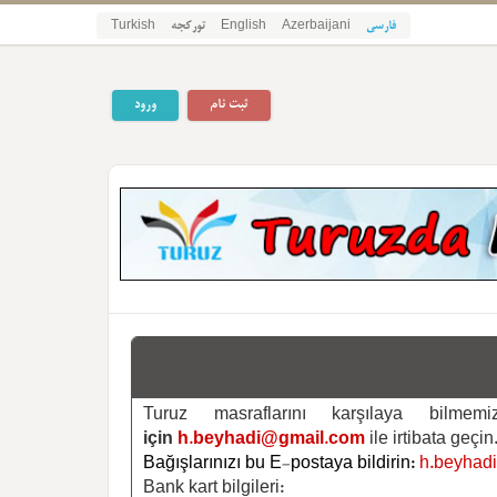
فارسی
Azerbaijani
English
تورکجه
Turkish
ثبت نام
ورود
Turuz masraflarını karşılaya bilm
için
h.beyhadi@gmail.com
ile irtibata geçin
Bağışlarınızı bu E-postaya bildirin:
h.beyhad
Bank kart bilgileri: