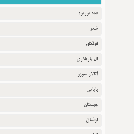
دده قورقود
شعر
فولکلور
ال یازیلاری
آتالار سوزو
بایاتی
چیستان
اوشاق