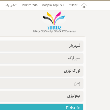
Pitiklər
Məqalə Toplusu
Hakkımızda
تماس با ما
شهریار
سوزلوک
تورک لوژی
زبان
میفولوژی
Felsefe