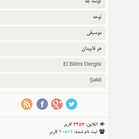
گولمه جه
نوحه
موسیقی
هر قاپیدان
El Bilimi Dergisi
Şəkil
آنلاین
:
2457
کاربر
ثبت نام شده
:
40811
کاربر