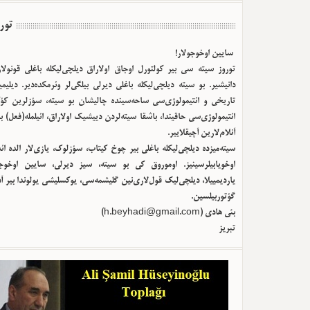
تور
سایین اوخوجولار!
توروز سیته سی بیر کولتورل اوجاق اولا‌راق دیلچی‌لیکله باغلی قونولا
دانیشیر. بو سیته دیلچی‌لیکله باغلی دیرلی بیلگی‌لر وئرمکده‌دیر. دیلیم
تاریخی و ائتیمولوژی‌سی ساحه‌سینده چالیشان بو سیته، سؤزلرین کؤک
ائتیمولوژی‌سی حاقیندا، باشقا سیته‌لردن دییشیک اولا‌راق، ائیلمله(فعل) ب
آنلام‌لارین آچیقلاییر.
سیته‌میزده دیلچی‌لیکله باغلی بیر چوخ کیتاب، سؤزلوک، یازی‌لار الده ا
اوخویابیلرسینیز. اوموروق کی بو سیته، سیز دیرلی، سایین اوخوجو
یاردیمییلا، دیلچی‌لیک قول‌لاری‌نین گلیشمه‌سی، یوکسلیشی یولوندا بیر آ
گؤتوربیلسین.
بئی هادی (
h.beyhadi@gmail.com
)
تبریز