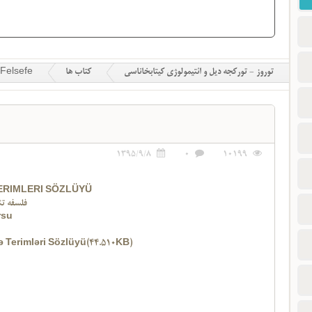
توروز - تورکجه دیل و ائتیمولوژی کیتابخاناسی
کتاب ها
Felsefe
1395/9/8
0
10199
ERIMLERI SÖZLÜYÜ
فلسفه تئ
rsu
5
ə Terimləri Sözlüyü(44.510KB)