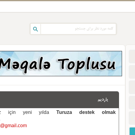
یاردیم
emiz için yeni yılda
Turuza destek olmak
.
i@gmail.com