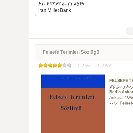
6104 3373 5031 8547
Iran Millet Bank
Felsefe Terimleri Sözlügü
تعداد آرا
1
نتیجه آرا
5
FELSEFE T
ریملری سؤزلوگو
Bedia Aaka
Ankara-197
0096-Fəlsəf