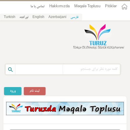
Pitiklər
Məqalə Toplusu
Hakkımızda
تماس با ما
فارسی
Azerbaijani
English
تورکجه
Turkish
ثبت نام
ورود