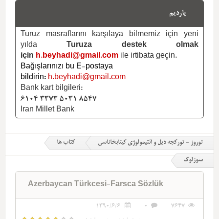
یاردیم
Turuz masraflarını karşılaya bilmemiz için yeni
yılda
Turuza destek olmak
için
h.beyhadi@gmail.com
ile irtibata geçin.
Bağışlarınızı bu E-postaya
bildirin:
h.beyhadi@gmail.com
Bank kart bilgileri:
6104 3373 5031 8547
Iran Millet Bank
توروز - تورکجه دیل و ائتیمولوژی کیتابخاناسی
کتاب ها
سوزلوک
Azerbaycan Türkcesi-Farsca Sözlük
1390/6/6
0
7647