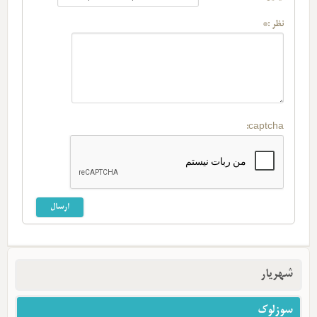
نظر :*
captcha:
شهریار
سوزلوک