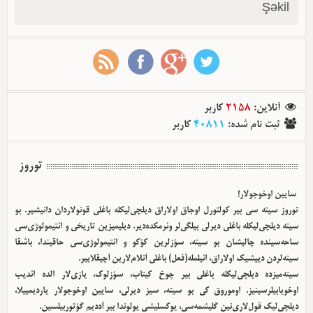
Şəkil
آنلاین
:
2158
کاربر
ثبت نام شده
:
40811
کاربر
توروز
سایین اوخوجولار!
توروز سیته سی بیر کولتورل اوجاق اولا‌راق دیلچی‌لیکله باغلی قونولاردان دانیشیر. بو
سیته دیلچی‌لیکله باغلی دیرلی بیلگی‌لر وئرمکده‌دیر. دیلیمیزین تاریخی و ائتیمولوژی‌سی
ساحه‌سینده چالیشان بو سیته، سؤزلرین کؤکو و ائتیمولوژی‌سی حاقیندا، باشقا
سیته‌لردن دییشیک اولا‌راق، ائیلمله(فعل) باغلی آنلام‌لارین آچیقلاییر.
سیته‌میزده دیلچی‌لیکله باغلی بیر چوخ کیتاب، سؤزلوک، یازی‌لار الده ائدیب
اوخویابیلرسینیز. اوموروق کی بو سیته، سیز دیرلی، سایین اوخوجولار یاردیمییلا،
دیلچی‌لیک قول‌لاری‌نین گلیشمه‌سی، یوکسلیشی یولوندا بیر آددیم گؤتوربیلسین.