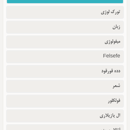
تورک لوژی
زبان
میفولوژی
Felsefe
دده قورقود
شعر
فولکلور
ال یازیلاری