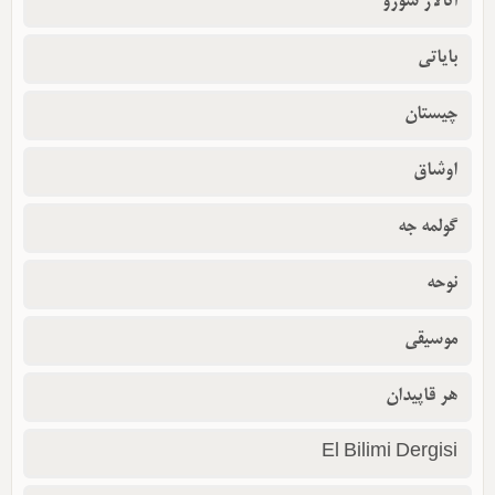
آتالار سوزو
بایاتی
چیستان
اوشاق
گولمه جه
نوحه
موسیقی
هر قاپیدان
El Bilimi Dergisi