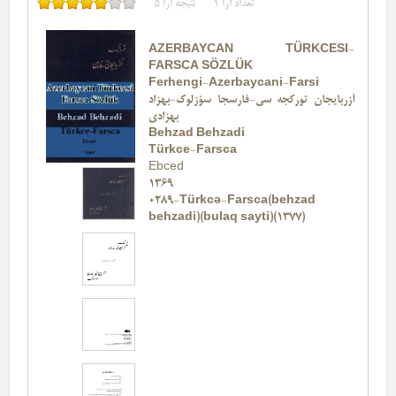
تعداد آرا
1
نتیجه آرا
5
AZERBAYCAN TÜRKCESI-
FARSCA SÖZLÜK
Ferhengi-Azerbaycani-Farsi
آزربایجان تورکجه سی-فارسجا سؤزلوک-بهزاد
بهزادی
Behzad Behzadi
Türkce-Farsca
Ebced
1369
0289-Türkcə-Farsca(behzad
behzadi)(bulaq sayti)(1377)