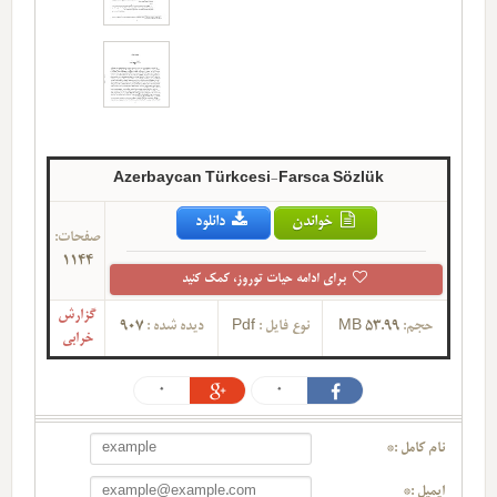
Azerbaycan Türkcesi-Farsca Sözlük
خواندن
دانلود
صفحات:
1144
برای ادامه حیات توروز، کمک کنید
گزارش
حجم:
53.99 MB
نوع فایل :
Pdf
دیده شده :
907
خرابی
0
0
نام کامل :*
ایمیل :*