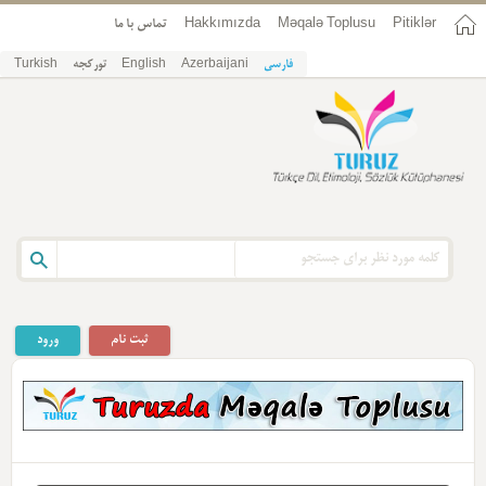
Pitiklər
Məqalə Toplusu
Hakkımızda
تماس با ما
فارسی
Azerbaijani
English
تورکجه
Turkish
ثبت نام
ورود