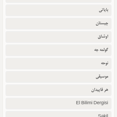
بایاتی
چیستان
اوشاق
گولمه جه
نوحه
موسیقی
هر قاپیدان
El Bilimi Dergisi
Şəkil