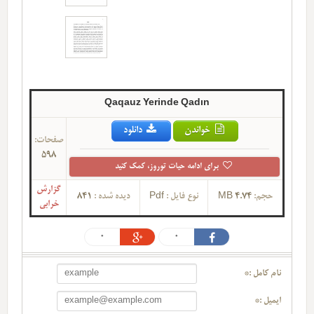
Qaqauz Yerinde Qadın
خواندن
دانلود
صفحات:
598
برای ادامه حیات توروز، کمک کنید
گزارش
حجم:
4.74 MB
نوع فایل :
Pdf
دیده شده :
841
خرابی
0
0
نام کامل :*
ایمیل :*