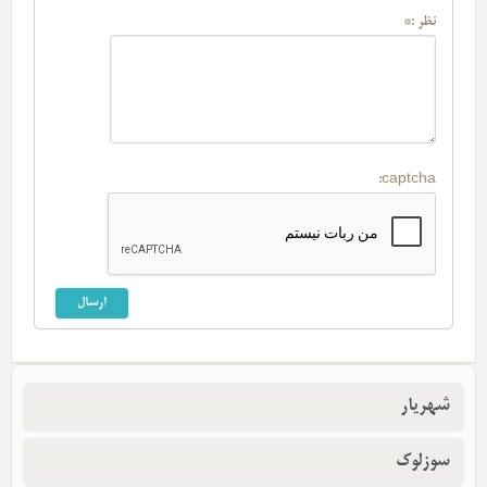
نظر :*
captcha:
شهریار
سوزلوک