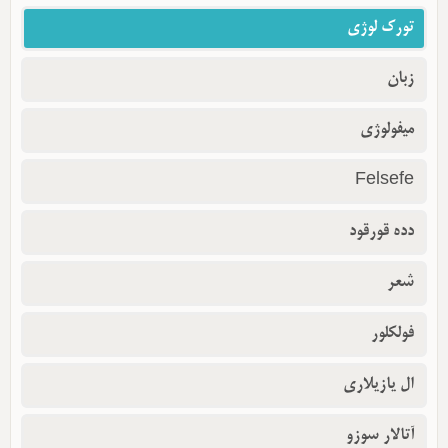
تورک لوژی
زبان
میفولوژی
Felsefe
دده قورقود
شعر
فولکلور
ال یازیلاری
آتالار سوزو