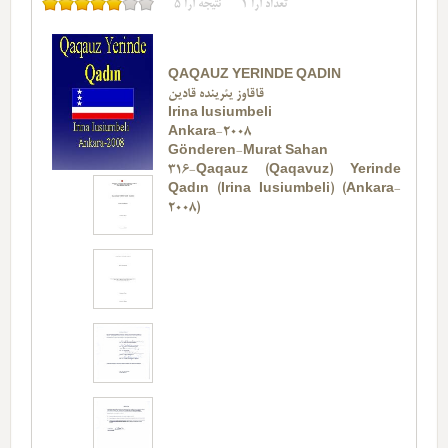
تعداد آرا
1
نتیجه آرا
5
QAQAUZ YERINDE QADIN
قاقاوز یئرینده قادین
Irina Iusiumbeli
Ankara-2008
Gönderen-Murat Sahan
316-Qaqauz (Qaqavuz) Yerinde
Qadın (Irina Iusiumbeli) (Ankara-
2008)