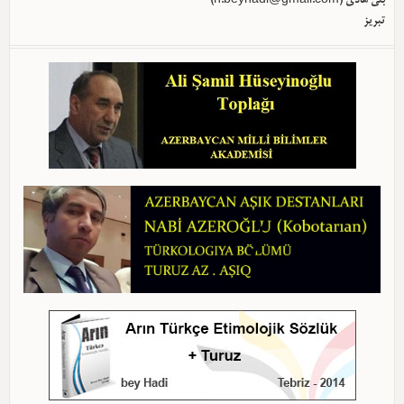
بئی هادی (
h.beyhadi@gmail.com
)
تبریز