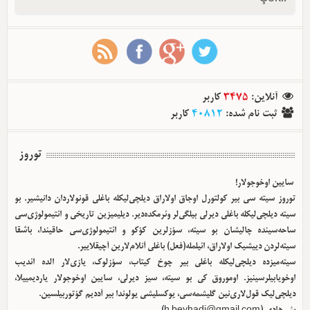
آنلاین
:
3475
کاربر
ثبت نام شده
:
40812
کاربر
توروز
سایین اوخوجولار!
توروز سیته سی بیر کولتورل اوجاق اولا‌راق دیلچی‌لیکله باغلی قونولاردان دانیشیر. بو
سیته دیلچی‌لیکله باغلی دیرلی بیلگی‌لر وئرمکده‌دیر. دیلیمیزین تاریخی و ائتیمولوژی‌سی
ساحه‌سینده چالیشان بو سیته، سؤزلرین کؤکو و ائتیمولوژی‌سی حاقیندا، باشقا
سیته‌لردن دییشیک اولا‌راق، ائیلمله(فعل) باغلی آنلام‌لارین آچیقلاییر.
سیته‌میزده دیلچی‌لیکله باغلی بیر چوخ کیتاب، سؤزلوک، یازی‌لار الده ائدیب
اوخویابیلرسینیز. اوموروق کی بو سیته، سیز دیرلی، سایین اوخوجولار یاردیمییلا،
دیلچی‌لیک قول‌لاری‌نین گلیشمه‌سی، یوکسلیشی یولوندا بیر آددیم گؤتوربیلسین.