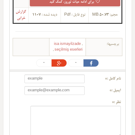
برای ادامه حیات توروز، کمک کنید
گزارش
1107
دیده شده :
Pdf
نوع فایل :
50.73 MB
حجم:
خرابی
isa ismayilzade
,
برچسبها:
,
seçilmiş eserleri
0
0
نام کامل :*
ایمیل :*
نظر :*