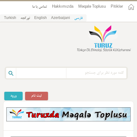
تماس با ما
Hakkımızda
Məqalə Toplusu
Pitiklər
Turkish
تورکجه
English
Azerbaijani
فارسی
ثبت نام
ورود