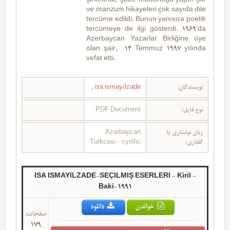
şirketinde şube müdürlüğü yaptı. Şiir
ve manzum hikayeleri çok sayıda dile
tercüme edildi. Bunun yanısıra poetik
tercümeye de ilgi gösterdi. 1969'da
Azerbaycan Yazarlar Birliğine üye
olan şair, 14 Temmuz 1997 yılında
vefat etti.
,
isa ismayılzade
نویسندگان:
PDF Document
نوع فایل:
Azərbaycan
زبان نوشتاری یا
Türkcəsi - cyrillic
گفتاری:
ISA ISMAYILZADE-SEÇILMIŞ ESERLERI - Kiril -
Baki-1991
خواندن
دانلود
صفحات:
179