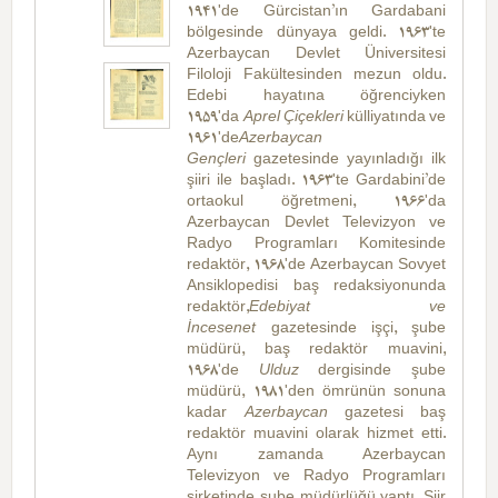
1941'de Gürcistan’ın Gardabani
bölgesinde dünyaya geldi. 1963'te
Azerbaycan Devlet Üniversitesi
Filoloji Fakültesinden mezun oldu.
Edebi hayatına öğrenciyken
1959'da
Aprel Çiçekleri
külliyatında ve
1961'de
Azerbaycan
Gençleri
gazetesinde yayınladığı ilk
şiiri ile başladı. 1963'te Gardabini’de
ortaokul öğretmeni, 1966'da
Azerbaycan Devlet Televizyon ve
Radyo Programları Komitesinde
redaktör, 1968'de Azerbaycan Sovyet
Ansiklopedisi baş redaksiyonunda
redaktör,
Edebiyat ve
İncesenet
gazetesinde işçi, şube
müdürü, baş redaktör muavini,
1968'de
Ulduz
dergisinde şube
müdürü, 1981'den ömrünün sonuna
kadar
Azerbaycan
gazetesi baş
redaktör muavini olarak hizmet etti.
Aynı zamanda Azerbaycan
Televizyon ve Radyo Programları