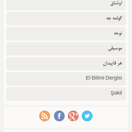
اوشاق
گولمه جه
نوحه
موسیقی
هر قاپیدان
El Bilimi Dergisi
Şəkil