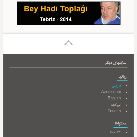
سایتهای دیگر
زبانها
فارسی
Azerbaijani
English
تورکجه
Turkish
محتواها
کتاب ها