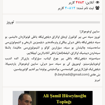
کاربر
4783
:
آنلاین
کاربر
40812
:
ثبت نام شده
توروز
سایین اوخوجولار!
توروز سیته سی بیر کولتورل اوجاق اولا‌راق دیلچی‌لیکله باغلی قونولاردان دانیشیر. بو
سیته دیلچی‌لیکله باغلی دیرلی بیلگی‌لر وئرمکده‌دیر. دیلیمیزین تاریخی و ائتیمولوژی‌سی
ساحه‌سینده چالیشان بو سیته، سؤزلرین کؤکو و ائتیمولوژی‌سی حاقیندا، باشقا
سیته‌لردن دییشیک اولا‌راق، ائیلمله(فعل) باغلی آنلام‌لارین آچیقلاییر.
سیته‌میزده دیلچی‌لیکله باغلی بیر چوخ کیتاب، سؤزلوک، یازی‌لار الده ائدیب
اوخویابیلرسینیز. اوموروق کی بو سیته، سیز دیرلی، سایین اوخوجولار یاردیمییلا،
دیلچی‌لیک قول‌لاری‌نین گلیشمه‌سی، یوکسلیشی یولوندا بیر آددیم گؤتوربیلسین.
)
h.beyhadi@gmail.com
بئی هادی (
تبریز