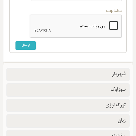
captcha:
شهریار
سوزلوک
تورک لوژی
زبان