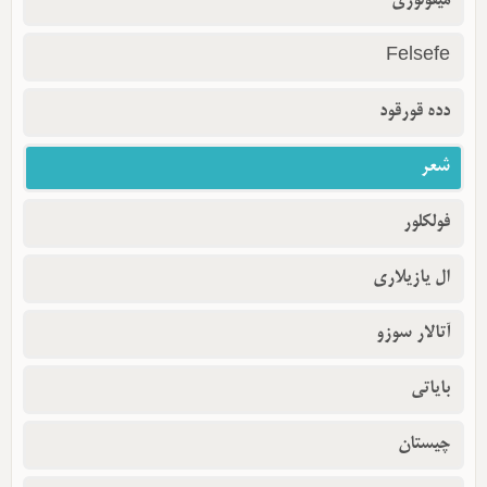
میفولوژی
Felsefe
دده قورقود
شعر
فولکلور
ال یازیلاری
آتالار سوزو
بایاتی
چیستان