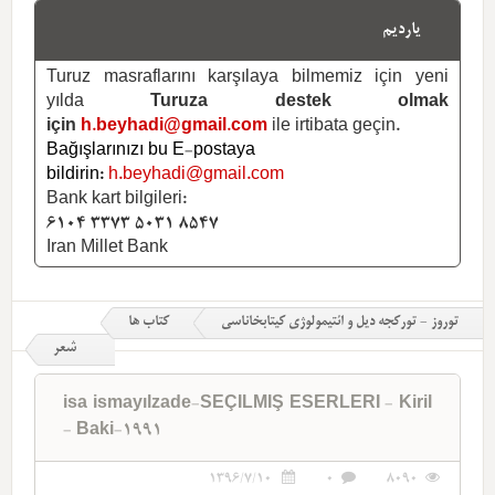
یاردیم
Turuz masraflarını karşılaya bilmemiz için yeni
yılda
Turuza destek olmak
için
h.beyhadi@gmail.com
ile irtibata geçin.
Bağışlarınızı bu E-postaya
bildirin:
h.beyhadi@gmail.com
Bank kart bilgileri:
6104 3373 5031 8547
Iran Millet Bank
توروز - تورکجه دیل و ائتیمولوژی کیتابخاناسی
کتاب ها
شعر
isa ismayılzade-SEÇILMIŞ ESERLERI - Kiril
- Baki-1991
1396/7/10
0
8090