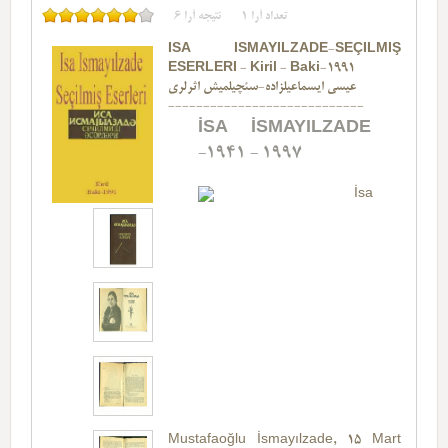
6
نتیجه آرا
1
تعداد آرا
ISA ISMAYILZADE-SEÇILMIŞ
ESERLERI - Kiril - Baki-1991
عیسی ایسماعیلزاده-سئچیلمیش اثرلری
----------------------------
İSA İSMAYILZADE
-1941 - 1997
İsa
(Bu Görselin
Bulunduğu Web Sayfası
az.wikipedia.org)
Mustafaoğlu İsmayılzade, 15 Mart