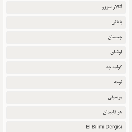
آتالار سوزو
بایاتی
چیستان
اوشاق
گولمه جه
نوحه
موسیقی
هر قاپیدان
El Bilimi Dergisi