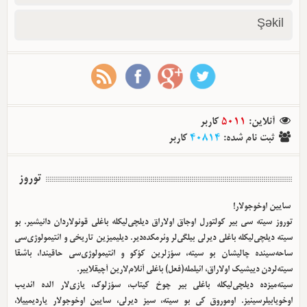
Şəkil
آنلاین
:
5011
کاربر
ثبت نام شده
:
40814
کاربر
توروز
سایین اوخوجولار!
توروز سیته سی بیر کولتورل اوجاق اولا‌راق دیلچی‌لیکله باغلی قونولاردان دانیشیر. بو
سیته دیلچی‌لیکله باغلی دیرلی بیلگی‌لر وئرمکده‌دیر. دیلیمیزین تاریخی و ائتیمولوژی‌سی
ساحه‌سینده چالیشان بو سیته، سؤزلرین کؤکو و ائتیمولوژی‌سی حاقیندا، باشقا
سیته‌لردن دییشیک اولا‌راق، ائیلمله(فعل) باغلی آنلام‌لارین آچیقلاییر.
سیته‌میزده دیلچی‌لیکله باغلی بیر چوخ کیتاب، سؤزلوک، یازی‌لار الده ائدیب
اوخویابیلرسینیز. اوموروق کی بو سیته، سیز دیرلی، سایین اوخوجولار یاردیمییلا،