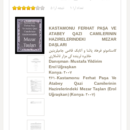
تعداد آرا
1
نتیجه آرا
5
KASTAMONU FERHAT PAŞA VE
ATABEY QAZI CAMILERININ
HAZIRELERINDEKI MEZAR
DAŞLARI
کاستامونو فرهاد پاشا و آتابك قاضی جامیلرینین
خاذیره لرینده کی مزار تاشلاری
Danışman-Mustafa Yildirim
Erol Uğraşkan
Konya-2007
461-Kastamonu Ferhat Paşa Ve
Atabey Qazi Camilerinin
Hazirelerindeki Mezar Taşları (Erol
Uğraşkan) (Konya-2007)