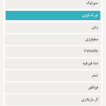
سوزلوک
تورک لوژی
زبان
میفولوژی
Felsefe
دده قورقود
شعر
فولکلور
ال یازیلاری