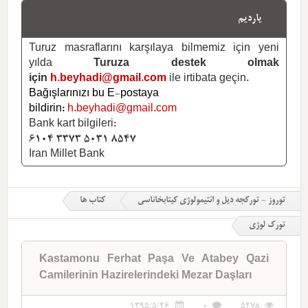
یاردیم
Turuz masraflarını karşılaya bilmemiz için yeni
yılda
Turuza destek olmak
için
h.beyhadi@gmail.com
ile irtibata geçin.
Bağışlarınızı bu E-postaya
bildirin:
h.beyhadi@gmail.com
Bank kart bilgileri:
6104 3373 5031 8547
Iran Millet Bank
توروز - تورکجه دیل و ائتیمولوژی کیتابخاناسی
کتاب ها
تورک لوژی
Kastamonu Ferhat Paşa Ve Atabey Qazi
Camilerinin Hazirelerindeki Mezar Daşları
1395/5/26
0
5278