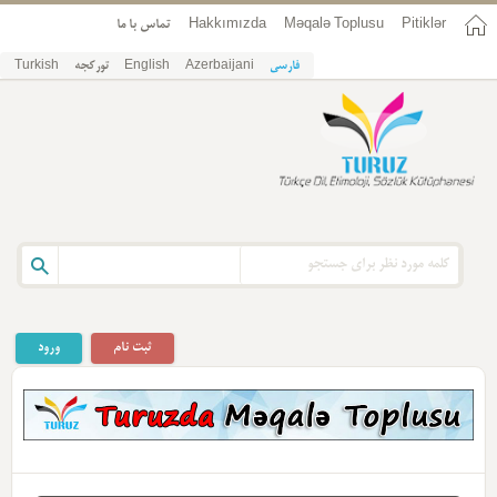
Pitiklər
Məqalə Toplusu
Hakkımızda
تماس با ما
فارسی
Azerbaijani
English
تورکجه
Turkish
ثبت نام
ورود