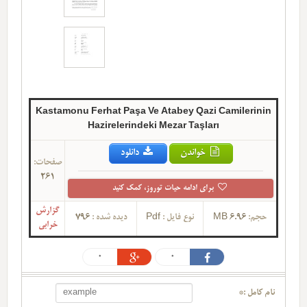
Kastamonu Ferhat Paşa Ve Atabey Qazi Camilerinin
Hazirelerindeki Mezar Taşları
خواندن
دانلود
صفحات:
261
برای ادامه حیات توروز، کمک کنید
گزارش
حجم:
6.96 MB
نوع فایل :
Pdf
دیده شده :
796
خرابی
0
0
نام کامل :*