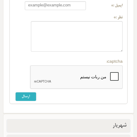
ایمیل :*
نظر :*
captcha:
شهریار