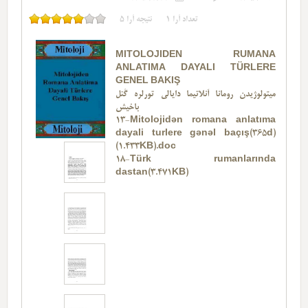
تعداد آرا
1
نتیجه آرا
5
MITOLOJIDEN RUMANA
ANLATIMA DAYALI TÜRLERE
GENEL BAKIŞ
میتولوژیدن رومانا آنلاتیما دایا‌لی تورلره گَنل
باخیش
13-Mitolojidən romana anlatıma
dayali turlere gənəl baçış(365d)
(1.433KB).doc
18-Türk rumanlarında
dastan(3.471KB)