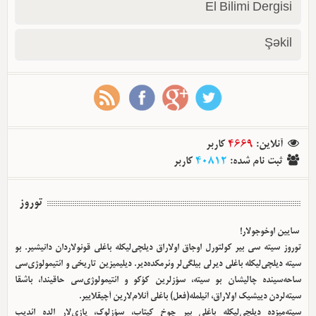
El Bilimi Dergisi
Şəkil
آنلاین
:
4669
کاربر
ثبت نام شده
:
40812
کاربر
توروز
سایین اوخوجولار!
توروز سیته سی بیر کولتورل اوجاق اولا‌راق دیلچی‌لیکله باغلی قونولاردان دانیشیر. بو
سیته دیلچی‌لیکله باغلی دیرلی بیلگی‌لر وئرمکده‌دیر. دیلیمیزین تاریخی و ائتیمولوژی‌سی
ساحه‌سینده چالیشان بو سیته، سؤزلرین کؤکو و ائتیمولوژی‌سی حاقیندا، باشقا
سیته‌لردن دییشیک اولا‌راق، ائیلمله(فعل) باغلی آنلام‌لارین آچیقلاییر.
سیته‌میزده دیلچی‌لیکله باغلی بیر چوخ کیتاب، سؤزلوک، یازی‌لار الده ائدیب