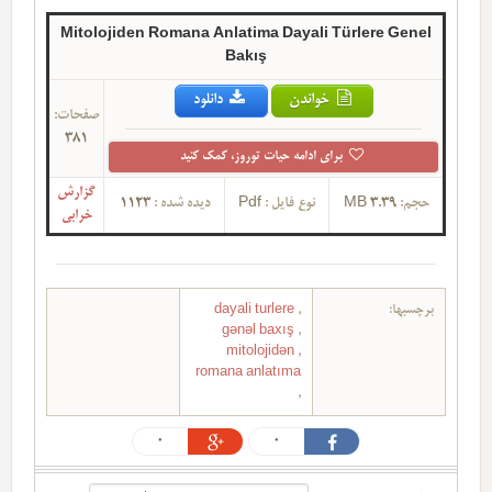
Mitolojiden Romana Anlatima Dayali Türlere Genel
Bakış
خواندن
دانلود
صفحات:
381
برای ادامه حیات توروز، کمک کنید
گزارش
حجم:
3.39 MB
نوع فایل :
Pdf
دیده شده :
1123
خرابی
برچسبها:
,
dayali turlere
gənəl baxış
,
mitolojidən
,
romana anlatıma
,
0
0