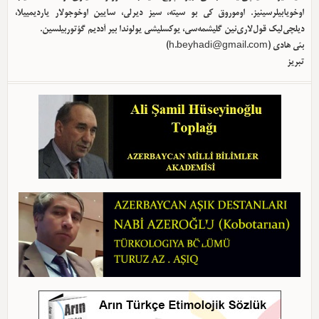
اوخویابیلرسینیز. اوموروق کی بو سیته، سیز دیرلی، سایین اوخوجولار یاردیمییلا،
دیلچی‌لیک قول‌لاری‌نین گلیشمه‌سی، یوکسلیشی یولوندا بیر آددیم گؤتوربیلسین.
بئی هادی (
h.beyhadi@gmail.com
)
تبریز