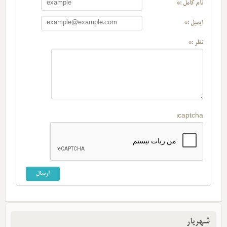
نام کامل :*
ایمیل :*
نظر :*
captcha:
شهریار