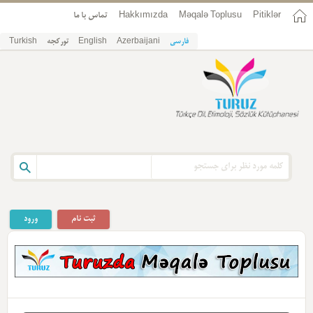
Pitiklər
Məqalə Toplusu
Hakkımızda
تماس با ما
فارسی
Azerbaijani
English
تورکجه
Turkish
ثبت نام
ورود