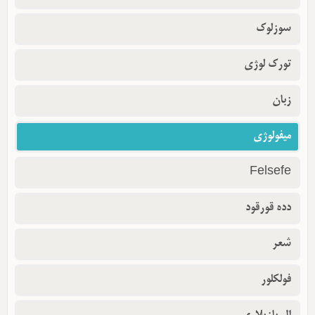
سوزلوک
تورک لوژی
زبان
میفولوژی
Felsefe
دده قورقود
شعر
فولکلور