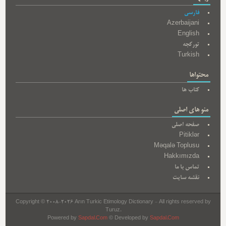
فارسی
Azerbaijani
English
تورکجه
Turkish
محتواها
کتاب ها
منو های اصلی
صفحه اصلی
Pitiklər
Məqalə Toplusu
Hakkımızda
تماس با ما
نقشه سایت
Copyright © 2008-2026 Arın Turkic Etimology Dictionary - All rights reserved by
Turuz.
Powered by
Sapdal.Com
© Developed by
Sapdal.Com