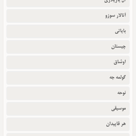
ال یازیلاری
آتالار سوزو
بایاتی
چیستان
اوشاق
گولمه جه
نوحه
موسیقی
هر قاپیدان