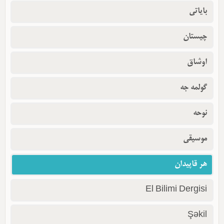
بایاتی
چیستان
اوشاق
گولمه جه
نوحه
موسیقی
هر قاپیدان
El Bilimi Dergisi
Şəkil