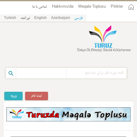
Pitiklər
Məqalə Toplusu
Hakkımızda
تماس با ما
فارسی
Azerbaijani
English
تورکجه
Turkish
ثبت نام
ورود