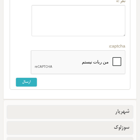
نظر :*
captcha:
شهریار
سوزلوک