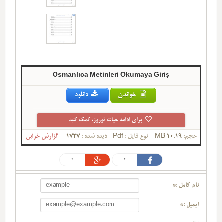
Osmanlıca Metinleri Okumaya Giriş
خواندن
دانلود
برای ادامه حیات توروز، کمک کنید
حجم:
10.19 MB
نوع فایل :
Pdf
دیده شده :
1727
گزارش خرابی
0
0
نام کامل :*
ایمیل :*