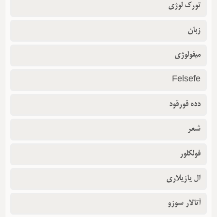
تورک لوژی
زبان
میفولوژی
Felsefe
دده قورقود
شعر
فولکلور
ال یازیلاری
آتالار سوزو