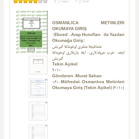
تعداد آرا
1
نتیجه آرا
5
OSMANLICA METINLERI
OKUMAYA GIRIŞ
{Ebced -Arap Hurufları- ilə Yazıları
Okumağa Giriş}
عثمانلیجا متنلری اوخوماغا گیریش
ابجد -عرب حروف‌لاری- ایله یازیلاری اوخوماغا
گیریش
Tekin Açıkel
2010
Gönderen-Murat Sahan
060-Müfredat-Osmanlıca Metinleri
Okumaya Giriş (Tekin Açikel) (2010)