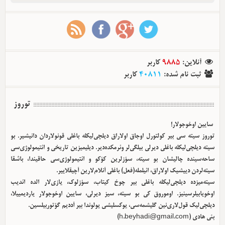
آنلاین
:
9885
کاربر
ثبت نام شده
:
40811
کاربر
توروز
سایین اوخوجولار!
توروز سیته سی بیر کولتورل اوجاق اولا‌راق دیلچی‌لیکله باغلی قونولاردان دانیشیر. بو
سیته دیلچی‌لیکله باغلی دیرلی بیلگی‌لر وئرمکده‌دیر. دیلیمیزین تاریخی و ائتیمولوژی‌سی
ساحه‌سینده چالیشان بو سیته، سؤزلرین کؤکو و ائتیمولوژی‌سی حاقیندا، باشقا
سیته‌لردن دییشیک اولا‌راق، ائیلمله(فعل) باغلی آنلام‌لارین آچیقلاییر.
سیته‌میزده دیلچی‌لیکله باغلی بیر چوخ کیتاب، سؤزلوک، یازی‌لار الده ائدیب
اوخویابیلرسینیز. اوموروق کی بو سیته، سیز دیرلی، سایین اوخوجولار یاردیمییلا،
دیلچی‌لیک قول‌لاری‌نین گلیشمه‌سی، یوکسلیشی یولوندا بیر آددیم گؤتوربیلسین.
بئی هادی (
h.beyhadi@gmail.com
)