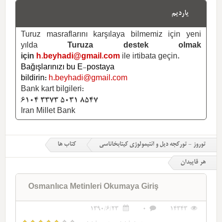
یاردیم
Turuz masraflarını karşılaya bilmemiz için yeni
yılda
Turuza destek olmak
için
h.beyhadi@gmail.com
ile irtibata geçin.
Bağışlarınızı bu E-postaya
bildirin:
h.beyhadi@gmail.com
Bank kart bilgileri:
6104 3373 5031 8547
Iran Millet Bank
توروز - تورکجه دیل و ائتیمولوژی کیتابخاناسی
کتاب ها
هر قاپیدان
Osmanlıca Metinleri Okumaya Giriş
1390/6/23
0
14343