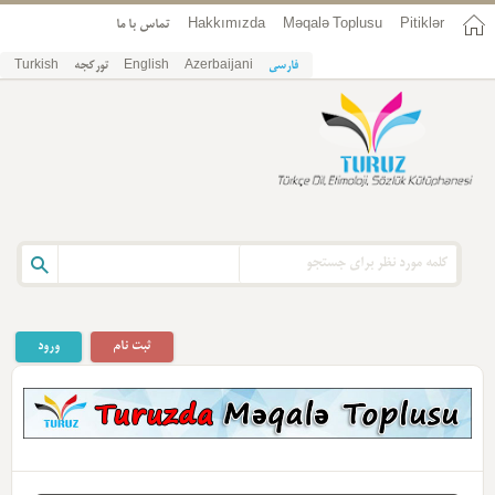
Pitiklər
Məqalə Toplusu
Hakkımızda
تماس با ما
فارسی
Azerbaijani
English
تورکجه
Turkish
ثبت نام
ورود