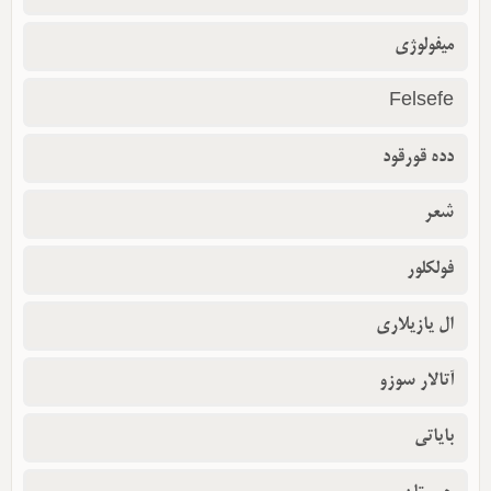
میفولوژی
Felsefe
دده قورقود
شعر
فولکلور
ال یازیلاری
آتالار سوزو
بایاتی