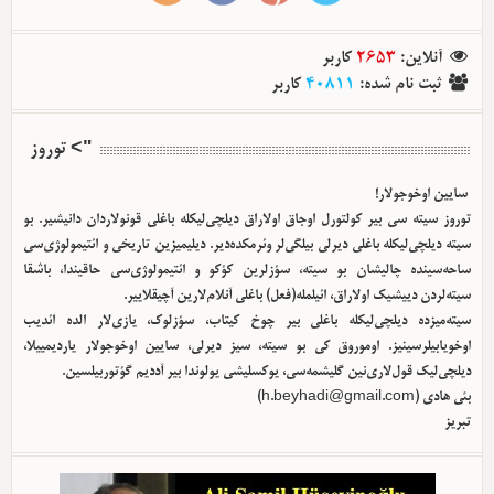
آنلاین
:
2653
کاربر
ثبت نام شده
:
40811
کاربر
"> توروز
سایین اوخوجولار!
توروز سیته سی بیر کولتورل اوجاق اولا‌راق دیلچی‌لیکله باغلی قونولاردان دانیشیر. بو
سیته دیلچی‌لیکله باغلی دیرلی بیلگی‌لر وئرمکده‌دیر. دیلیمیزین تاریخی و ائتیمولوژی‌سی
ساحه‌سینده چالیشان بو سیته، سؤزلرین کؤکو و ائتیمولوژی‌سی حاقیندا، باشقا
سیته‌لردن دییشیک اولا‌راق، ائیلمله(فعل) باغلی آنلام‌لارین آچیقلاییر.
سیته‌میزده دیلچی‌لیکله باغلی بیر چوخ کیتاب، سؤزلوک، یازی‌لار الده ائدیب
اوخویابیلرسینیز. اوموروق کی بو سیته، سیز دیرلی، سایین اوخوجولار یاردیمییلا،
دیلچی‌لیک قول‌لاری‌نین گلیشمه‌سی، یوکسلیشی یولوندا بیر آددیم گؤتوربیلسین.
بئی هادی (
h.beyhadi@gmail.com
)
تبریز