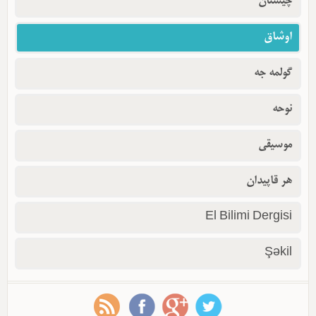
چیستان
اوشاق
گولمه جه
نوحه
موسیقی
هر قاپیدان
El Bilimi Dergisi
Şəkil