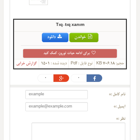
Tıq-tıq xanım
خواندن
دانلود
برای ادامه حیات توروز، کمک کنید
حجم:
706.18 KB
نوع فایل :
Pdf
دیده شده :
1501
گزارش خرابی
0
0
نام کامل :*
ایمیل :*
نظر :*