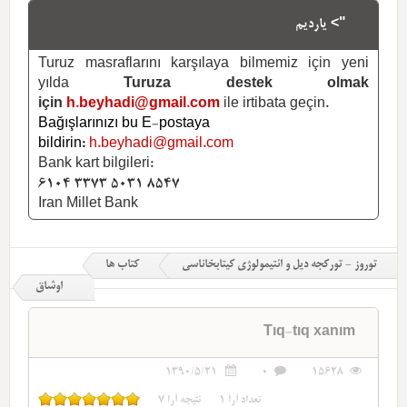
"> یاردیم
Turuz masraflarını karşılaya bilmemiz için yeni
yılda
Turuza destek olmak
için
h.beyhadi@gmail.com
ile irtibata geçin.
Bağışlarınızı bu E-postaya
bildirin:
h.beyhadi@gmail.com
Bank kart bilgileri:
6104 3373 5031 8547
Iran Millet Bank
توروز - تورکجه دیل و ائتیمولوژی کیتابخاناسی
کتاب ها
اوشاق
Tıq-tıq xanım
1390/5/21
0
15628
تعداد آرا
1
نتیجه آرا
7