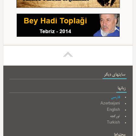
سایتهای دیگر
زبانها
فارسی
Azerbaijani
English
تورکجه
Turkish
محتواها