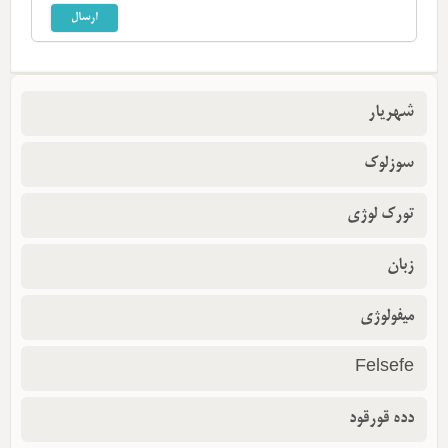
شهریار
سوزلوک
تورک لوژی
زبان
میفولوژی
Felsefe
دده قورقود