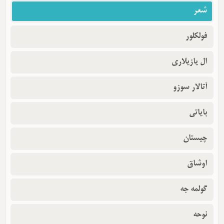
شعر
فولکلور
ال یازیلاری
آتالار سوزو
بایاتی
چیستان
اوشاق
گولمه جه
نوحه