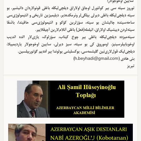
سایین اوخوجولار!
توروز سیته سی بیر کولتورل اوجاق اولا‌راق دیلچی‌لیکله باغلی قونولاردان دانیشیر. بو
سیته دیلچی‌لیکله باغلی دیرلی بیلگی‌لر وئرمکده‌دیر. دیلیمیزین تاریخی و ائتیمولوژی‌سی
ساحه‌سینده چالیشان بو سیته، سؤزلرین کؤکو و ائتیمولوژی‌سی حاقیندا، باشقا
سیته‌لردن دییشیک اولا‌راق، ائیلمله(فعل) باغلی آنلام‌لارین آچیقلاییر.
سیته‌میزده دیلچی‌لیکله باغلی بیر چوخ کیتاب، سؤزلوک، یازی‌لار الده ائدیب
اوخویابیلرسینیز. اوموروق کی بو سیته، سیز دیرلی، سایین اوخوجولار یاردیمییلا،
دیلچی‌لیک قول‌لاری‌نین گلیشمه‌سی، یوکسلیشی یولوندا بیر آددیم گؤتوربیلسین.
بئی هادی (
h.beyhadi@gmail.com
)
تبریز