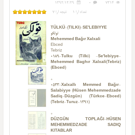
1392/12/29
0
7314
تعداد آرا
1
نتیجه آرا
7
TÜLKÜ-(TILKI)-SE'LEBIYYE
تولکو
Mehemmed Bağır Xalxali
Ebced
Tebriz
0189-Tulku (Tilki) -Se'lebiyye-
Mehemmed Baghır Xalxali(Tebriz)
(Ebced)
+
0533-Xalxallı Memmed Bağır-
Salabiyye (Hüsen Mehemmedzade
Sadiq-Düzgün) (Türkce-Ebced)
(Tebriz-Turuz-1391)
+
DÜZGÜN TOPLAĞI-HÜSEN
MEHEMMEDZADE SADIQ
KITABLAR