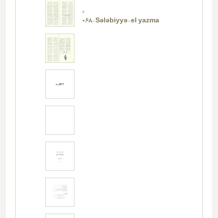
+
068-Sələbiyyə-el yazma