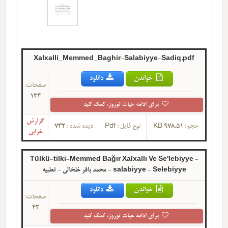
Xalxalli_Memmed_Baghir-Salabiyye-Sadiq.pdf
خواندن
دانلود
صفحات:
134
برای ادامه حیات توروز، کمک کنید
گزارش
حجم:
978.51 KB
نوع فایل :
Pdf
دیده شده :
732
خرابی
Tülkü-tilki-Memmed Bağır Xalxallı Ve Se'lebiyye -
salabiyye - Selebiyye - محمد باقر خلخالی - ثعلبیه
خواندن
دانلود
صفحات:
43
برای ادامه حیات توروز، کمک کنید