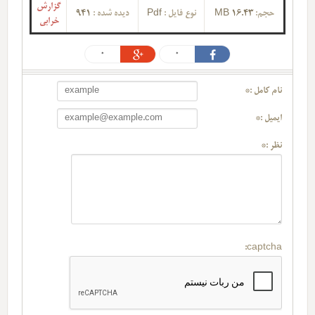
گزارش
حجم:
16.43 MB
نوع فایل :
Pdf
دیده شده :
941
خرابی
0
0
نام کامل :*
ایمیل :*
نظر :*
captcha: