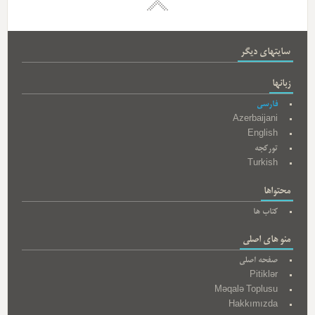
سایتهای دیگر
زبانها
فارسی
Azerbaijani
English
تورکجه
Turkish
محتواها
کتاب ها
منو های اصلی
صفحه اصلی
Pitiklər
Məqalə Toplusu
Hakkımızda