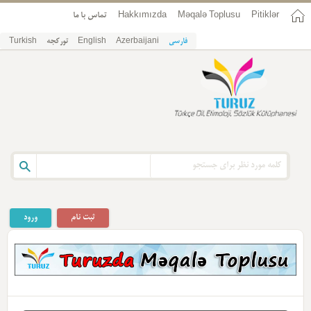
Pitiklər
Məqalə Toplusu
Hakkımızda
تماس با ما
فارسی
Azerbaijani
English
تورکجه
Turkish
ثبت نام
ورود