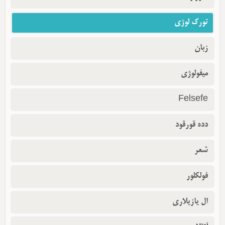
تورک لوژی
زبان
میفولوژی
Felsefe
دده قورقود
شعر
فولکلور
ال یازیلاری