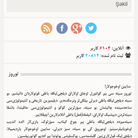
Şəkil
آنلاین
:
6104
کاربر
ثبت نام شده
:
40814
کاربر
توروز
سایین اوخوجولار!
توروز سیته سی بیر کولتورل اوجاق اولا‌راق دیلچی‌لیکله باغلی قونولاردان دانیشیر. بو
سیته دیلچی‌لیکله باغلی دیرلی بیلگی‌لر وئرمکده‌دیر. دیلیمیزین تاریخی و ائتیمولوژی‌سی
ساحه‌سینده چالیشان بو سیته، سؤزلرین کؤکو و ائتیمولوژی‌سی حاقیندا، باشقا
سیته‌لردن دییشیک اولا‌راق، ائیلمله(فعل) باغلی آنلام‌لارین آچیقلاییر.
سیته‌میزده دیلچی‌لیکله باغلی بیر چوخ کیتاب، سؤزلوک، یازی‌لار الده ائدیب
اوخویابیلرسینیز. اوموروق کی بو سیته، سیز دیرلی، سایین اوخوجولار یاردیمییلا،
دیلچی‌لیک قول‌لاری‌نین گلیشمه‌سی، یوکسلیشی یولوندا بیر آددیم گؤتوربیلسین.