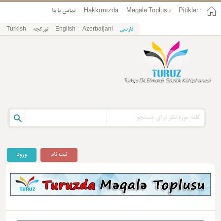
Pitiklər
Məqalə Toplusu
Hakkımızda
تماس با ما
فارسی
Azerbaijani
English
تورکجه
Turkish
ثبت نام
ورود