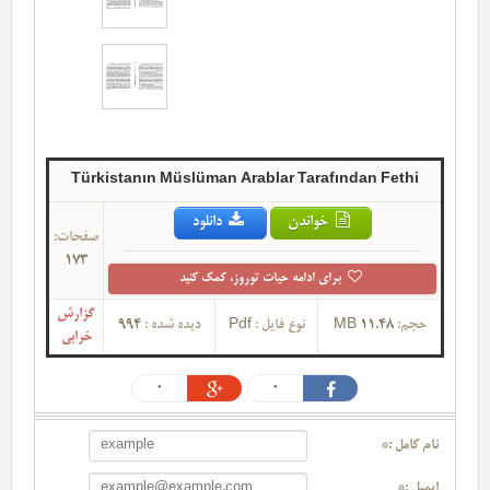
Türkistanın Müslüman Arablar Tarafından Fethi
خواندن
دانلود
صفحات:
173
برای ادامه حیات توروز، کمک کنید
گزارش
حجم:
11.48 MB
نوع فایل :
Pdf
دیده شده :
994
خرابی
0
0
نام کامل :*
ایمیل :*