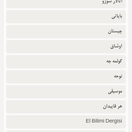
آتالار سوزو
بایاتی
چیستان
اوشاق
گولمه جه
نوحه
موسیقی
هر قاپیدان
El Bilimi Dergisi