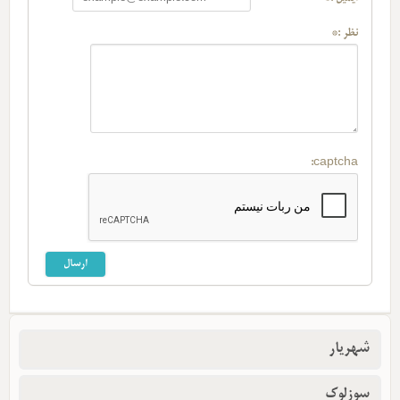
نظر :*
captcha:
شهریار
سوزلوک