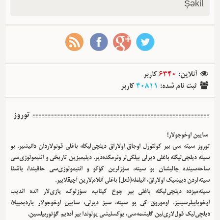
Şəkil
آنلاین
:
6340
کاربر
ثبت نام شده
:
40811
کاربر
توروز
سایین اوخوجولار!
توروز سیته سی بیر کولتورل اوجاق اولا‌راق دیلچی‌لیکله باغلی قونولاردان دانیشیر. بو
سیته دیلچی‌لیکله باغلی دیرلی بیلگی‌لر وئرمکده‌دیر. دیلیمیزین تاریخی و ائتیمولوژی‌سی
ساحه‌سینده چالیشان بو سیته، سؤزلرین کؤکو و ائتیمولوژی‌سی حاقیندا، باشقا
سیته‌لردن دییشیک اولا‌راق، ائیلمله(فعل) باغلی آنلام‌لارین آچیقلاییر.
سیته‌میزده دیلچی‌لیکله باغلی بیر چوخ کیتاب، سؤزلوک، یازی‌لار الده ائدیب
اوخویابیلرسینیز. اوموروق کی بو سیته، سیز دیرلی، سایین اوخوجولار یاردیمییلا،
دیلچی‌لیک قول‌لاری‌نین گلیشمه‌سی، یوکسلیشی یولوندا بیر آددیم گؤتوربیلسین.