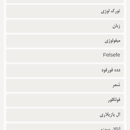
تورک لوژی
زبان
میفولوژی
Felsefe
دده قورقود
شعر
فولکلور
ال یازیلاری
آتالار سوزو