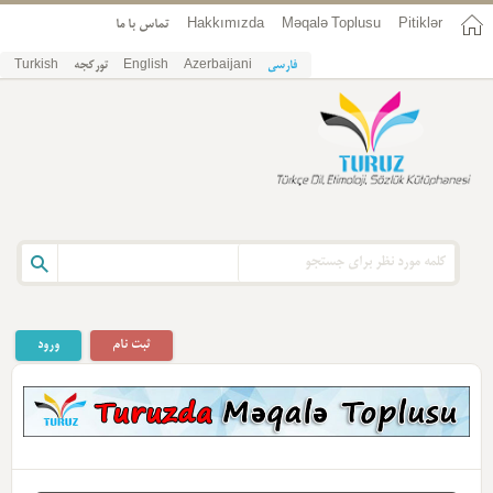
Pitiklər
Məqalə Toplusu
Hakkımızda
تماس با ما
فارسی
Azerbaijani
English
تورکجه
Turkish
ثبت نام
ورود