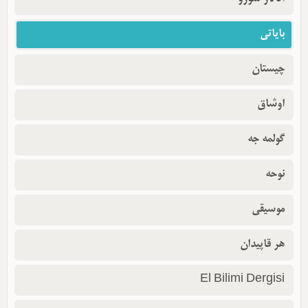
بایاتی
چیستان
اوشاق
گولمه جه
نوحه
موسیقی
هر قاپیدان
El Bilimi Dergisi