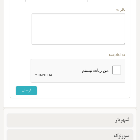
نظر :*
captcha:
شهریار
سوزلوک