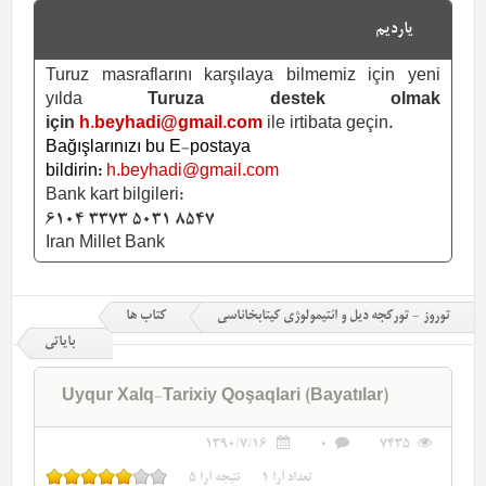
یاردیم
Turuz masraflarını karşılaya bilmemiz için yeni
yılda
Turuza destek olmak
için
h.beyhadi@gmail.com
ile irtibata geçin.
Bağışlarınızı bu E-postaya
bildirin:
h.beyhadi@gmail.com
Bank kart bilgileri:
6104 3373 5031 8547
Iran Millet Bank
توروز - تورکجه دیل و ائتیمولوژی کیتابخاناسی
کتاب ها
بایاتی
Uyqur Xalq-Tarixiy Qoşaqlari (Bayatılar)
1390/7/16
0
7435
تعداد آرا
1
نتیجه آرا
5