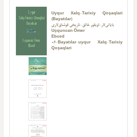
Uyqur Xalq-Tarixiy Qoşaqlari
(Bayatılar)
بایاتی‌لار-اویقور خالق-تاریخی قوشاق‌لاری
Uçquncan Ömer
Ebced
06-Bayatılar-uyqur Xalq-Tarixiy
Qoşaqlari