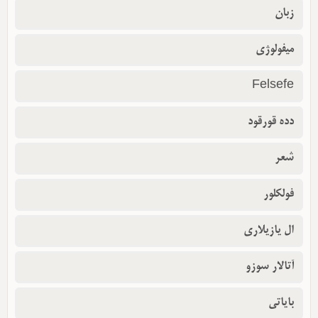
زبان
میفولوژی
Felsefe
دده قورقود
شعر
فولکلور
ال یازیلاری
آتالار سوزو
بایاتی