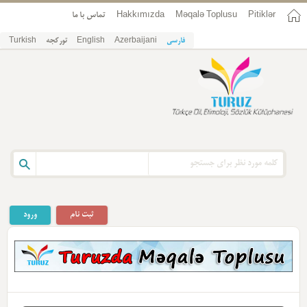
Pitiklər
Məqalə Toplusu
Hakkımızda
تماس با ما
فارسی
Azerbaijani
English
تورکجه
Turkish
ثبت نام
ورود