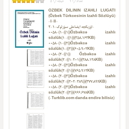
تعداد آرا
1
نتیجه آرا
5
ÖZBEK DILININ IZAHLI LUĞATI
(Özbek Türkcesinin Izahli Sözlüyü)
-I-II-
-
اؤزبکجه ایضاحلی سؤزلوک-
1-2
0058-(1-((1))Özbəkcə izahlı
sözlük(1 -((1))(358.163KB)
0058-(1-((2))Özbəkcə izahlı
sözlük(1-((2))(605.902KB)
0058-(2-((1)) Özbəkcə izahlı
sözlük(2-((1-201))(388.128KB)
0058-(2-((2))Özbəkcə izahlı
sözlük(2-((1))(765.912KB)
0058-(2-((3))Özbəkcə izahlı
sözlük(2-((202-389))(377.899KB)
0058-(2-((4))Özbəkcə izahlı
sözlük(2-((2))(666.678KB)
(-
Turklib.com
danda endirə bilisiz)