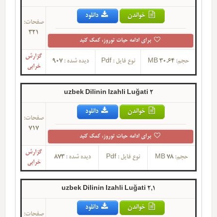
خواندن
دانلود
صفحات:
321
برای ادامه حیات توروز، کمک کنید
گزارش
حجم:
30.64 MB
نوع فایل :
Pdf
دیده شده :
907
خرابی
uzbek Dilinin Izahli Luğati 2
خواندن
دانلود
صفحات:
717
برای ادامه حیات توروز، کمک کنید
گزارش
حجم:
78 MB
نوع فایل :
Pdf
دیده شده :
873
خرابی
uzbek Dilinin Izahli Luğati 2,1
خواندن
دانلود
صفحات: