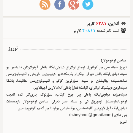
آنلاین
:
6381
کاربر
ثبت نام شده
:
40811
کاربر
توروز
سایین اوخوجولار!
توروز سیته سی بیر کولتورل اوجاق اولا‌راق دیلچی‌لیکله باغلی قونولاردان دانیشیر. بو
سیته دیلچی‌لیکله باغلی دیرلی بیلگی‌لر وئرمکده‌دیر. دیلیمیزین تاریخی و ائتیمولوژی‌سی
ساحه‌سینده چالیشان بو سیته، سؤزلرین کؤکو و ائتیمولوژی‌سی حاقیندا، باشقا
سیته‌لردن دییشیک اولا‌راق، ائیلمله(فعل) باغلی آنلام‌لارین آچیقلاییر.
سیته‌میزده دیلچی‌لیکله باغلی بیر چوخ کیتاب، سؤزلوک، یازی‌لار الده ائدیب
اوخویابیلرسینیز. اوموروق کی بو سیته، سیز دیرلی، سایین اوخوجولار یاردیمییلا،
دیلچی‌لیک قول‌لاری‌نین گلیشمه‌سی، یوکسلیشی یولوندا بیر آددیم گؤتوربیلسین.
بئی هادی (
h.beyhadi@gmail.com
)
تبریز