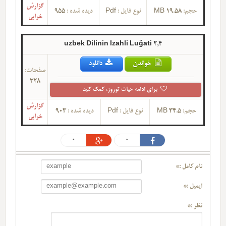
گزارش
حجم:
19.58 MB
نوع فایل :
Pdf
دیده شده :
955
خرابی
uzbek Dilinin Izahli Luğati 2,4
خواندن
دانلود
صفحات:
328
برای ادامه حیات توروز، کمک کنید
گزارش
حجم:
34.5 MB
نوع فایل :
Pdf
دیده شده :
903
خرابی
0
0
نام کامل :*
ایمیل :*
نظر :*