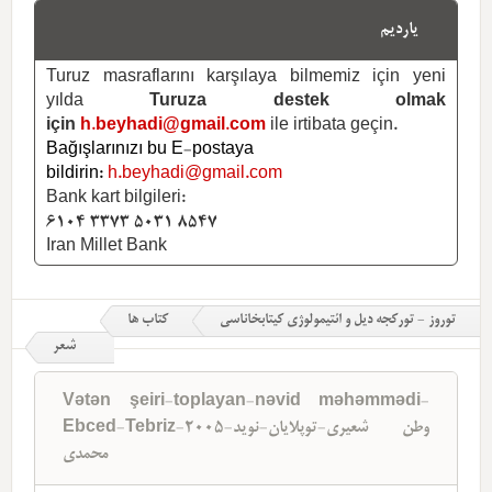
یاردیم
Turuz masraflarını karşılaya bilmemiz için yeni
yılda
Turuza destek olmak
için
h.beyhadi@gmail.com
ile irtibata geçin.
Bağışlarınızı bu E-postaya
bildirin:
h.beyhadi@gmail.com
Bank kart bilgileri:
6104 3373 5031 8547
Iran Millet Bank
توروز - تورکجه دیل و ائتیمولوژی کیتابخاناسی
کتاب ها
شعر
Vətən şeiri-toplayan-nəvid məhəmmədi-
Ebced-Tebriz-2005-وطن شعیری-توپلایان-نوید
محمدی