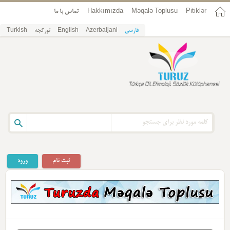
Pitiklər
Məqalə Toplusu
Hakkımızda
تماس با ما
فارسی
Azerbaijani
English
تورکجه
Turkish
ثبت نام
ورود