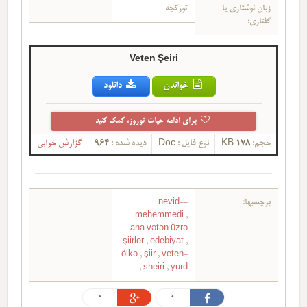
زبان نوشتاری یا
تورکجه
گفتاری:
Veten Şeiri
خواندن
دانلود
برای ادامه حیات توروز، کمک کنید
حجم:
178 KB
نوع فایل :
Doc
دیده شده :
964
گزارش خرابی
برچسبها:
-nevid-
mehemmedi
,
ana vətən üzrə
şiirler
,
edebiyat
,
ölkə
,
şiir
,
veten-
,
sheiri
,
yurd
0
0