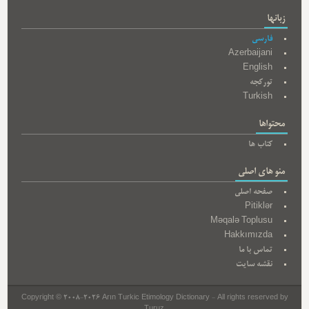
زبانها
فارسی
Azerbaijani
English
تورکجه
Turkish
محتواها
کتاب ها
منو های اصلی
صفحه اصلی
Pitiklər
Məqalə Toplusu
Hakkımızda
تماس با ما
نقشه سایت
Copyright © 2008-2026 Arın Turkic Etimology Dictionary - All rights reserved by