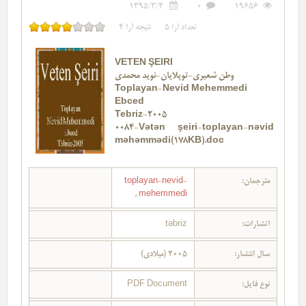
1395/3/4
0
19656
تعداد آرا
5
نتیجه آرا
4
VETEN ŞEIRI
وطن شعیری-توپلایان-نوید محمدی
Toplayan-Nevid Mehemmedi
Ebced
Tebriz-2005
0084-Vətən şeiri-toplayan-nəvid
məhəmmədi(178KB).doc
مترجمان:
toplayan-nevid-
,
mehemmedi
اتشارات:
təbriz
سال انتشار:
2005 (میلادی)
نوع فایل:
PDF Document