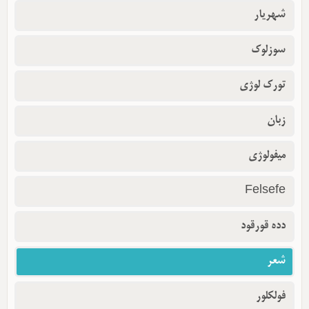
شهریار
سوزلوک
تورک لوژی
زبان
میفولوژی
Felsefe
دده قورقود
شعر
فولکلور