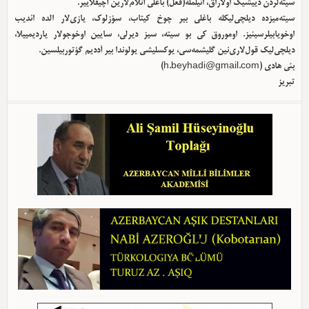
سیته‌لردن دییشیک اولا‌راق، ائیلمله(فعل) باغلی آنلام‌لارین آچیقلاییر.
سیته‌میزده دیلچی‌لیکله باغلی بیر چوخ کیتاب، سؤزلوک، یازی‌لار الده ائدیب
اوخویابیلرسینیز. اوموروق کی بو سیته، سیز دیرلی، سایین اوخوجولار یاردیمییلا،
دیلچی‌لیک قول‌لاری‌نین گلیشمه‌سی، یوکسلیشی یولوندا بیر آددیم گؤتوربیلسین.
بئی هادی (
h.beyhadi@gmail.com
)
تبریز