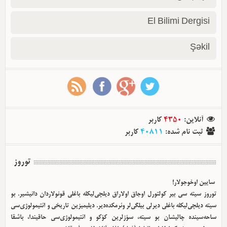
El Bilimi Dergisi
Şəkil
آنلاین
:
4350
کاربر
ثبت نام شده
:
40811
کاربر
توروز
سایین اوخوجولار!
توروز سیته سی بیر کولتورل اوجاق اولا‌راق دیلچی‌لیکله باغلی قونولاردان دانیشیر. بو
سیته دیلچی‌لیکله باغلی دیرلی بیلگی‌لر وئرمکده‌دیر. دیلیمیزین تاریخی و ائتیمولوژی‌سی
ساحه‌سینده چالیشان بو سیته، سؤزلرین کؤکو و ائتیمولوژی‌سی حاقیندا، باشقا