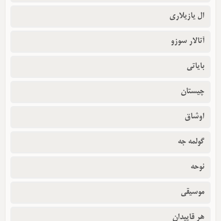
ال یازیلاری
آتالار سوزو
بایاتی
چیستان
اوشاق
گولمه جه
نوحه
موسیقی
هر قاپیدان