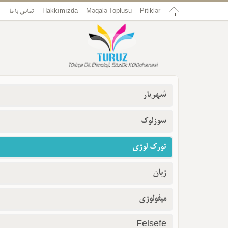
Pitiklər
Məqalə Toplusu
Hakkımızda
تماس با ما
شهریار
سوزلوک
تورک لوژی
زبان
میفولوژی
Felsefe