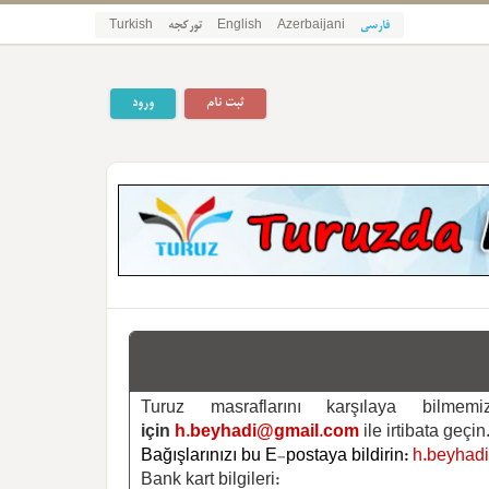
فارسی
Azerbaijani
English
تورکجه
Turkish
ثبت نام
ورود
Turuz masraflarını karşılaya bilm
için
h.beyhadi@gmail.com
ile irtibata geçin
Bağışlarınızı bu E-postaya bildirin:
h.beyhad
Bank kart bilgileri: