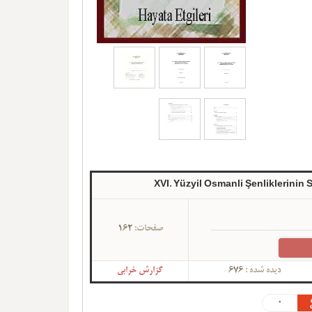
XVI. Yüzyil Osmanli Şenliklerinin 
صفحات:
162
دیده شده :
676
گزارش خرابی
0