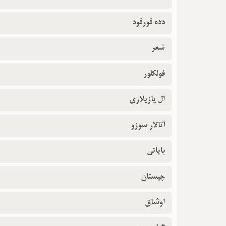
دده قورقود
شعر
فولکلور
ال یازیلاری
آتالار سوزو
بایاتی
چیستان
اوشاق