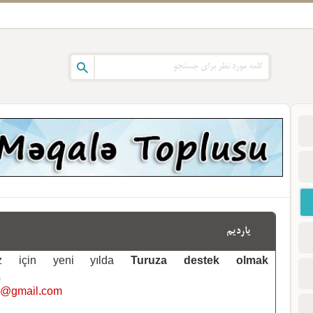
یاردیم
emiz için yeni yılda
Turuza destek olmak
.
i@gmail.com