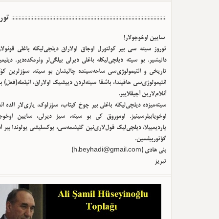
تور
سایین اوخوجولار!
توروز سیته سی بیر کولتورل اوجاق اولا‌راق دیلچی‌لیکله باغلی قونولا
دانیشیر. بو سیته دیلچی‌لیکله باغلی دیرلی بیلگی‌لر وئرمکده‌دیر. دیلیم
تاریخی و ائتیمولوژی‌سی ساحه‌سینده چالیشان بو سیته، سؤزلرین کؤک
ائتیمولوژی‌سی حاقیندا، باشقا سیته‌لردن دییشیک اولا‌راق، ائیلمله(فعل) ب
آنلام‌لارین آچیقلاییر.
سیته‌میزده دیلچی‌لیکله باغلی بیر چوخ کیتاب، سؤزلوک، یازی‌لار الده ا
اوخویابیلرسینیز. اوموروق کی بو سیته، سیز دیرلی، سایین اوخوجو
یاردیمییلا، دیلچی‌لیک قول‌لاری‌نین گلیشمه‌سی، یوکسلیشی یولوندا بیر آ
گؤتوربیلسین.
بئی هادی (
h.beyhadi@gmail.com
)
تبریز