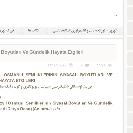
توروز - تورکجه دیل و ائتیمولوژی کیتابخاناسی
کتاب ها
تورک لوژ
 Boyutları Ve Gündelik Hayata Etgileri
1390/11/10
0
4479
IL OSMANLI ŞENLIKLERININ SIYASAL BOYUTLARI VE
HAYATA ETGILERI
XVI. یوزییل اوسمانلی شنلیکلرینین سيیاسال بویوتلاری و گونده ‌لیک حیا
6
üzyil Osmanli Şenliklerinin Siyasal Boyutları Ve Gündelik
leri (Derya Ocaq) (Ankara-2006)