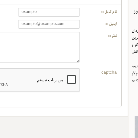
وز
نام کامل :*
ایمیل :*
ردان
نظر :*
یزین
و و
اغلی
ئدیب
captcha:
لار
ددیم