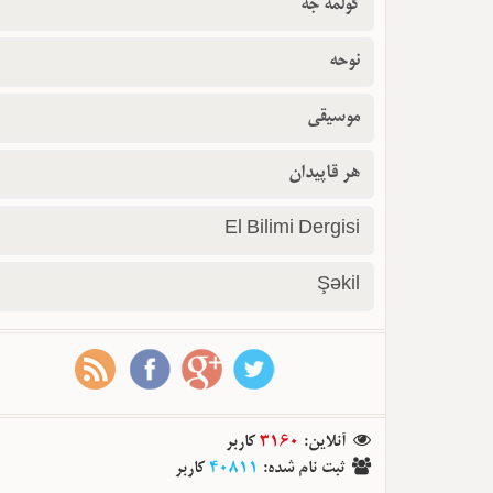
گولمه جه
نوحه
موسیقی
هر قاپیدان
El Bilimi Dergisi
Şəkil
آنلاین
:
3160
کاربر
ثبت نام شده
:
40811
کاربر