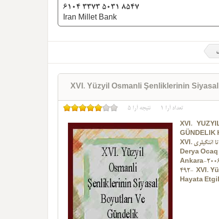
6104 3373 5031 8547
Iran Millet Bank
ی
XVI. Yüzyil Osmanli Şenliklerinin Siyasal
تعداد آرا
1
نتیجه آرا
5
XVI. YÜZY
GÜNDELIK 
تا ائتگیلری
Derya Ocaq
Ankara-200
492- XVI. Y
Hayata Etgi