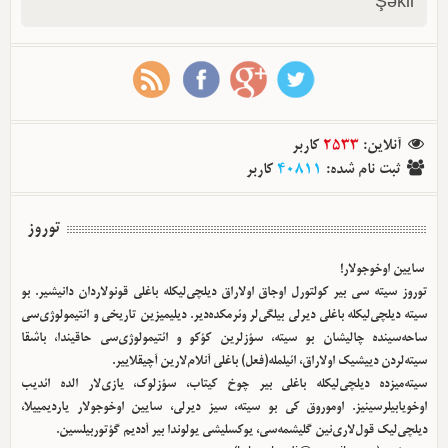
Şəkil
آنلاین
:
2533
کاربر
ثبت نام شده
:
40811
کاربر
توروز
سایین اوخوجولار!
توروز سیته سی بیر کولتورل اوجاق اولا‌راق دیلچی‌لیکله باغلی قونولاردان دانیشیر. بو
سیته دیلچی‌لیکله باغلی دیرلی بیلگی‌لر وئرمکده‌دیر. دیلیمیزین تاریخی و ائتیمولوژی‌سی
ساحه‌سینده چالیشان بو سیته، سؤزلرین کؤکو و ائتیمولوژی‌سی حاقیندا، باشقا
سیته‌لردن دییشیک اولا‌راق، ائیلمله(فعل) باغلی آنلام‌لارین آچیقلاییر.
سیته‌میزده دیلچی‌لیکله باغلی بیر چوخ کیتاب، سؤزلوک، یازی‌لار الده ائدیب
اوخویابیلرسینیز. اوموروق کی بو سیته، سیز دیرلی، سایین اوخوجولار یاردیمییلا،
دیلچی‌لیک قول‌لاری‌نین گلیشمه‌سی، یوکسلیشی یولوندا بیر آددیم گؤتوربیلسین.