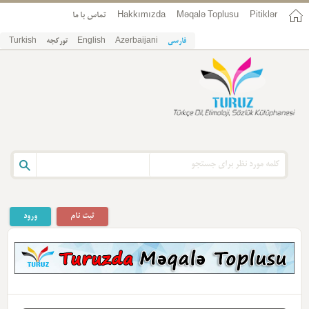
Pitiklər
Məqalə Toplusu
Hakkımızda
تماس با ما
فارسی
Azerbaijani
English
تورکجه
Turkish
ثبت نام
ورود