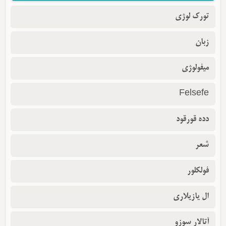
تورک لوژی
زبان
میفولوژی
Felsefe
دده قورقود
شعر
فولکلور
ال یازیلاری
آتالار سوزو