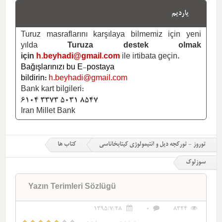
یاردیم
Turuz masraflarını karşılaya bilmemiz için yeni
yılda
Turuza destek olmak
için
h.beyhadi@gmail.com
ile irtibata geçin.
Bağışlarınızı bu E-postaya
bildirin:
h.beyhadi@gmail.com
Bank kart bilgileri:
6104 3373 5031 8547
Iran Millet Bank
توروز - تورکجه دیل و ائتیمولوژی کیتابخاناسی
کتاب ها
سوزلوک
Yazın Terimleri Sözlügü
1395/7/28
0
8324