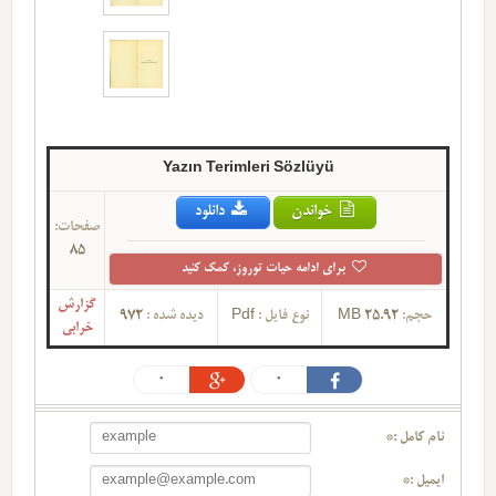
Yazın Terimleri Sözlüyü
خواندن
دانلود
صفحات:
85
برای ادامه حیات توروز، کمک کنید
گزارش
حجم:
25.92 MB
نوع فایل :
Pdf
دیده شده :
972
خرابی
0
0
نام کامل :*
ایمیل :*