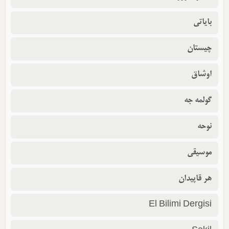
بایاتی
چیستان
اوشاق
گولمه جه
نوحه
موسیقی
هر قاپیدان
El Bilimi Dergisi