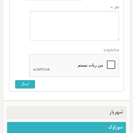
نظر :*
captcha:
شهریار
سوزلوک