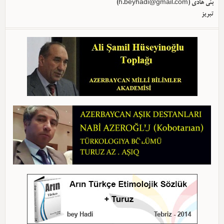
بئی هادی (
h.beyhadi@gmail.com
)
تبریز